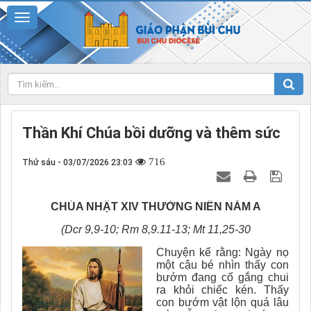
Thần Khí Chúa bồi dưỡng và thêm sức
716
Thứ sáu - 03/07/2026 23:03
CHÚA NHẬT XIV THƯỜNG NIÊN NĂM A
(Dcr 9,9-10; Rm 8,9.11-13; Mt 11,25-30
C
huyện kể rằng:
N
gày nọ
một cậu bé nhìn thấy con
bướm đang cố gắng chui
ra khỏi chiếc kén. Thấy
con bướm vật lộn quá lâu