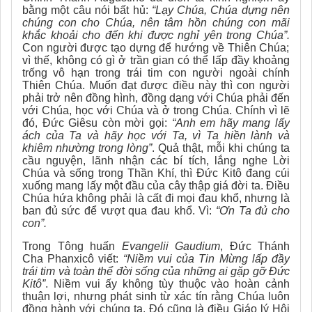
bằng một câu nói bất hủ:
“Lạy Chúa, Chúa dựng nên
chúng con cho Chúa, nên tâm hồn chúng con mãi
khắc khoải cho đến khi được nghỉ yên trong Chúa”.
Con người được tạo dựng để hướng về Thiên Chúa;
vì thế, không có gì ở trần gian có thể lấp đầy khoảng
trống vô hạn trong trái tim con người ngoài chính
Thiên Chúa. Muốn đạt được điều này thì con người
phải trở nên đồng hình, đồng dạng với Chúa phải đến
với Chúa, học với Chúa và ở trong Chúa. Chính vì lẽ
đó, Đức Giêsu còn mời gọi:
“Anh em hãy mang lấy
ách của Ta và hãy học với Ta, vì Ta hiền lành và
khiêm nhường trong lòng”
. Quả thật, mỗi khi chúng ta
cầu nguyện, lãnh nhận các bí tích, lắng nghe Lời
Chúa và sống trong Thần Khí, thì Đức Kitô đang cúi
xuống mang lấy một đầu của cây thập giá đời ta. Điều
Chúa hứa không phải là cất đi mọi đau khổ, nhưng là
ban đủ sức để vượt qua đau khổ. Vì:
“Ơn Ta đủ cho
con”.
Trong Tông huấn
Evangelii Gaudium
, Đức Thánh
Cha Phanxicô viết:
“Niềm vui của Tin Mừng lấp đầy
trái tim và toàn thể đời sống của những ai gặp gỡ Đức
Kitô”
. Niềm vui ấy không tùy thuộc vào hoàn cảnh
thuận lợi, nhưng phát sinh từ xác tín rằng Chúa luôn
đồng hành với chúng ta. Đó cũng là điều Giáo lý Hội