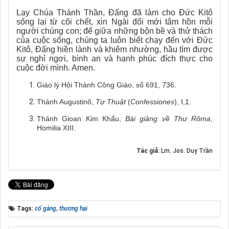
Lạy Chúa Thánh Thần, Đấng đã làm cho Đức Kitô
sống lại từ cõi chết, xin Ngài đổi mới tâm hồn mỗi
người chúng con; để giữa những bộn bề và thử thách
của cuộc sống, chúng ta luôn biết chạy đến với Đức
Kitô, Đấng hiền lành và khiêm nhường, hầu tìm được
sự nghỉ ngơi, bình an và hạnh phúc đích thực cho
cuộc đời mình. Amen.
Giáo lý Hội Thánh Công Giáo, số 691, 736.
Thánh Augustinô,
Tự Thuật
(
Confessiones
), I,1.
Thánh Gioan Kim Khẩu,
Bài giảng về Thư Rôma
,
Homilia XIII.
Tác giả:
Lm. Jos. Duy Trần
Tags:
cố gắng
,
thương hại