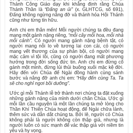
Thánh Công Giáo dạy khi khẳng định rằng Chúa
Thánh Thần là
“Đấng an ủi”
(x. GLHTCG, số 691),
Đấng không ngừng nâng đỡ và thánh hóa Hội Thánh
cũng như từng tín hữu.
Anh chị em thân mến! Mỗi người chúng ta đều đang
mang một gánh nặng riêng,
“mỗi cây mỗi hoa, mỗi nhà
mỗi cảnh”.
Có người mang gánh nặng bệnh tật, có
người mang nỗi lo về tương lai con cái, có người
mang vết thương của sự phản bội, có người mang
mặc cảm vì tội lỗi, cũng có người đang mất phương
hướng trong đời sống đức tin. Anh chị em đừng cố
gánh một mình, đừng lủi thủi buông xuôi mặc kệ đời.
Hãy đến với Chúa để Ngài đồng hành cùng sánh
bước và nâng đỡ anh chị em:
“Hãy đến cùng Ta. Ta
sẽ cho nghỉ ngơi bồi dưỡng”.
Ước gì mỗi Thánh lễ trở thành nơi chúng ta đặt xuống
những gánh nặng của mình dưới chân Chúa. Ước gì
mỗi lần cầu nguyện là một lần chúng ta mở lòng cho
Thần Khí Thiên Chúa hoạt động, để Ngài chữa lành,
thêm sức và dẫn dắt chúng ta. Bởi lẽ, người có Chúa
không phải là người không còn thập giá, nhưng là
người luôn có sức mạnh để vác thập giá với niềm tin
yêu và hy vọng.