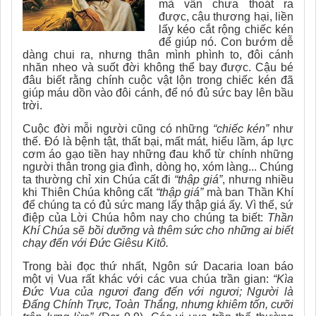
mà vẫn chưa thoát ra
được, cậu thương hại, liền
lấy kéo cắt rộng chiếc kén
để giúp nó. Con bướm dễ
dàng chui ra, nhưng thân mình phình to, đôi cánh
nhăn nheo và suốt đời không thể bay được. Cậu bé
đâu biết rằng chính cuộc vật lộn trong chiếc kén đã
giúp máu dồn vào đôi cánh, để nó đủ sức bay lên bầu
trời.
Cuộc đời mỗi người cũng có những
“chiếc kén”
như
thế. Đó là bệnh tật, thất bại, mất mát, hiểu lầm, áp lực
cơm áo gạo tiền hay những đau khổ từ chính những
người thân trong gia đình, dòng họ, xóm làng... Chúng
ta thường chỉ xin Chúa cất đi
“thập giá”
, nhưng nhiều
khi Thiên Chúa không cất
“thập giá”
mà ban Thần Khí
để chúng ta có đủ sức mang lấy thập giá ấy. Vì thế, sứ
điệp của Lời Chúa hôm nay cho chúng ta biết:
Thần
Khí Chúa sẽ bồi dưỡng và thêm sức cho những ai biết
chạy đến với Đức Giêsu Kitô.
Trong bài đọc thứ nhất, Ngôn sứ Dacaria loan báo
một vị Vua rất khác với các vua chúa trần gian:
“Kìa
Đức Vua của ngươi đang đến với ngươi; Người là
Đấng Chính Trực, Toàn Thắng, nhưng khiêm tốn, cưỡi