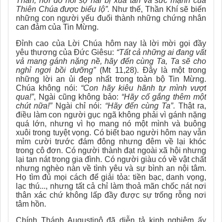
Thần, nơi đó nỗi sợ hãi bị xua tan và sức mạnh của
Thiên Chúa được biểu lộ”.
Như thế, Thần Khí sẽ biến
những con người yếu đuối thành những chứng nhân
can đảm của Tin Mừng.
Đỉnh cao của Lời Chúa hôm nay là lời mời gọi đầy
yêu thương của Đức Giêsu:
“Tất cả những ai đang vất
vả mang gánh nặng nề, hãy đến cùng Ta, Ta sẽ cho
nghỉ ngơi bồi dưỡng”
(Mt 11,28). Đây là một trong
những lời an ủi đẹp nhất trong toàn bộ Tin Mừng.
Chúa không nói:
“Con hãy kiêu hãnh tự mình vượt
qua!”
, Ngài cũng không bảo:
“Hãy cố gắng thêm một
chút nữa!”
Ngài chỉ nói:
“Hãy đến cùng Ta”
. Thật ra,
điều làm con người gục ngã không phải vì gánh nặng
quá lớn, nhưng vì họ mang nó một mình và buông
xuôi trong tuyệt vọng. Có biết bao người hôm nay vẫn
mỉm cười trước đám đông nhưng đêm về lại khóc
trong cô đơn. Có người thành đạt ngoài xã hội nhưng
lại tan nát trong gia đình. Có người giàu có về vật chất
nhưng nghèo nàn về tình yêu và sự bình an nội tâm.
Họ tìm đủ mọi cách để giải tỏa: tiền bạc, danh vọng,
lạc thú..., nhưng tất cả chỉ làm thoả mãn chốc nát nơi
thân xác chứ không lấp đầy được sự trống rỗng nơi
tâm hồn.
Chính Thánh Augustinô đã diễn tả kinh nghiệm ấy