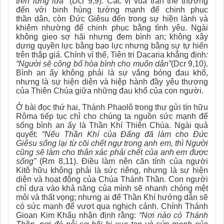
trên lưng lừa”
(Dcr 9,9). Các vị vua trần thế thường
đến với binh hùng tướng mạnh để chinh phục
thần
dân
, còn Đức Giêsu đến trong sự hiền lành và
khiêm nhường để chinh phục bằng tình yêu. Ngài
không gieo sợ hãi nhưng đem bình an; không xây
dựng quyền lực bằng bạo lực nhưng bằng sự tự hiến
trên thập giá. Chính vì thế, Tiên tri Dacaria khẳng định
:
“Người sẽ công bố hòa bình cho muôn dân”
(Dcr 9,10).
Bình an ấy không phải là sự vắng bóng đau khổ,
nhưng là sự hiện diện và hiệp hành đầy yêu thương
của Thiên Chúa giữa những đau khổ của con người.
Ở bài đọc thứ hai, Thánh Phaolô trong thư gửi tín hữu
Rôma tiếp tục chỉ cho chúng ta nguồn sức mạnh để
sống bình an ấ
y
là Thần Khí Thiên Chúa. Ngài quả
quyết:
“Nếu Thần Khí của Đấng đã làm cho Đức
Giêsu sống lại từ cõi chết ngự trong anh em, thì Người
cũng sẽ làm cho thân xác phải chết của anh em được
sống”
(Rm 8,11). Điều làm nên căn tính của người
Kitô hữu không phải là sức riêng, nhưng là sự hiện
diện và hoạt động của Chúa Thánh Thần. Con người
chỉ dựa vào khả năng của mình sẽ nhanh chóng mệt
mỏi và thất vọng; nhưng ai để Thần Khí hướng dẫn sẽ
có sức mạnh để vượt qua nghịch cảnh. Chính Thánh
Gioan Kim Khẩu nhận định rằng:
“Nơi nào có Thánh