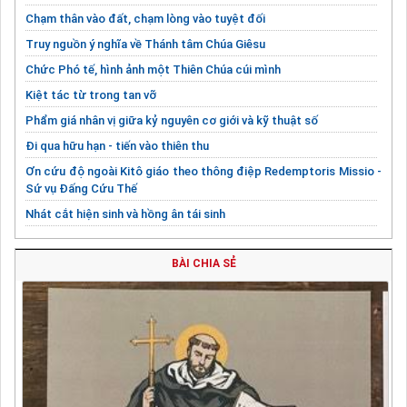
Chạm thân vào đất, chạm lòng vào tuyệt đối
Truy nguồn ý nghĩa về Thánh tâm Chúa Giêsu
Chức Phó tế, hình ảnh một Thiên Chúa cúi mình
Kiệt tác từ trong tan vỡ
Phẩm giá nhân vị giữa kỷ nguyên cơ giới và kỹ thuật số
Đi qua hữu hạn - tiến vào thiên thu
Ơn cứu độ ngoài Kitô giáo theo thông điệp Redemptoris Missio -
Sứ vụ Đấng Cứu Thế
Nhát cắt hiện sinh và hồng ân tái sinh
Linh mục, chén đất nung chứa Mầu Nhiệm
BÀI CHIA SẺ
Tuần Thánh, không chỉ "xem" mà là "sống"