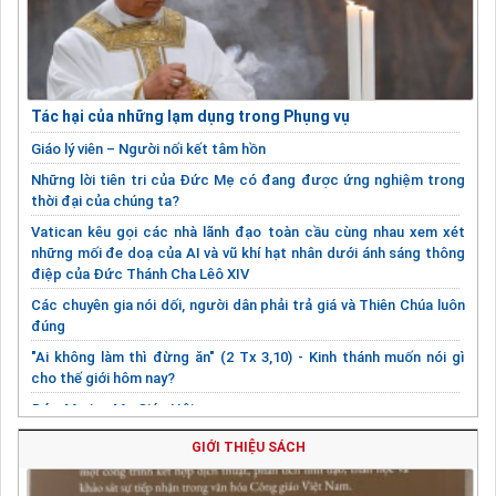
Tác hại của những lạm dụng trong Phụng vụ
Giáo lý viên – Người nối kết tâm hồn
Những lời tiên tri của Đức Mẹ có đang được ứng nghiệm trong
thời đại của chúng ta?
Vatican kêu gọi các nhà lãnh đạo toàn cầu cùng nhau xem xét
những mối đe doạ của AI và vũ khí hạt nhân dưới ánh sáng thông
điệp của Đức Thánh Cha Lêô XIV
Các chuyên gia nói dối, người dân phải trả giá và Thiên Chúa luôn
đúng
"Ai không làm thì đừng ăn" (2 Tx 3,10) - Kinh thánh muốn nói gì
cho thế giới hôm nay?
Đức Maria - Mẹ Giáo Hội
Sáng kiến tặng vương miện cho Đức Giáo Hoàng
GIỚI THIỆU SÁCH
Bằng chứng khoa học về cơn động đất trong biến cố khổ nạn của
Chúa Giêsu