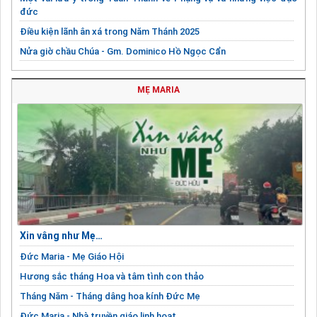
đức
Điều kiện lãnh ân xá trong Năm Thánh 2025
Nửa giờ chầu Chúa - Gm. Dominico Hồ Ngọc Cẩn
Tháng 09: Mỗi ngày một lời nguyện
MẸ MARIA
Bản văn Phụng vụ lễ st. Matta, Maria & Lazaro
Xin vâng như Mẹ…
Đức Maria - Mẹ Giáo Hội
Hương sắc tháng Hoa và tâm tình con thảo
Tháng Năm - Tháng dâng hoa kính Đức Mẹ
Đức Maria - Nhà truyền giáo linh hoạt