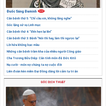
Đuốc Sáng Đaminh
Căn bệnh thứ 5: “Chỉ cầu xin, không lắng nghe”
Góc lặng sứ vụ Linh mục
Căn bệnh thứ 4: “đến hẹn lại lên”
Căn bệnh thứ 3: Bệnh "Nói thì hay, làm thì ngược lại”
Lời hứa không bạc mầu
Những căn bệnh trầm kha của nhiều người Công giáo
Cha Trương Bửu Diệp: Căn tính môn đệ Đức Kitô
Nụ cười - món nợ chúng ta nợ cuộc đời
Liên đoàn kèn miền Đại Đồng dâng lời cảm tạ tri ân
Dấu ấn đẹp nơi hội kèn phục vụ lễ tuyên Chân phước
GÓC DỊCH THUẬT