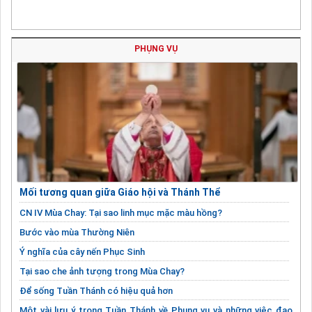
PHỤNG VỤ
Mối tương quan giữa Giáo hội và Thánh Thể
CN IV Mùa Chay: Tại sao linh mục mặc màu hồng?
Bước vào mùa Thường Niên
Ý nghĩa của cây nến Phục Sinh
Tại sao che ảnh tượng trong Mùa Chay?
Để sống Tuần Thánh có hiệu quả hơn
Một vài lưu ý trong Tuần Thánh về Phụng vụ và những việc đạo