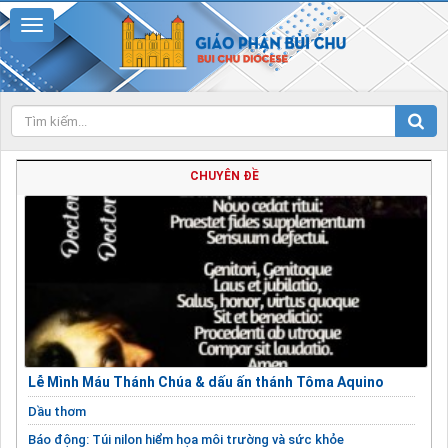
CHUYÊN ĐỀ
Lễ Mình Máu Thánh Chúa & dấu ấn thánh Tôma Aquino
Dầu thơm
Báo động: Túi nilon hiểm họa môi trường và sức khỏe