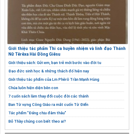
AI – Sự sống nhân tạo và những vấn đề mà người Công Giáo phải
đối diện
Hàng nghìn tỉ đô đã được chi tiêu, tại sao vẫn còn đói nghèo?
Giới thiệu tác phẩm Thi ca huyền nhiệm và linh đạo Thánh
Nữ Têrêxa Hài Đồng Giêsu
Giới thiệu sách: Gửi em, bạn trẻ mới bước vào đời tu
Đạo đức sinh học & những thách đố hiện nay
Giới thiệu tác phẩm của Lm Phêrô Trần Mạnh Hùng
Chúa luôn hiện diện bên con
7 cuốn sách làm thay đổi cuộc đời các thánh
Ban Từ vựng Công Giáo ra mắt cuốn Từ Điển
Tác phẩm "Đấng chịu đâm thâu"
Bỏ Thầy chúng con biết theo ai?