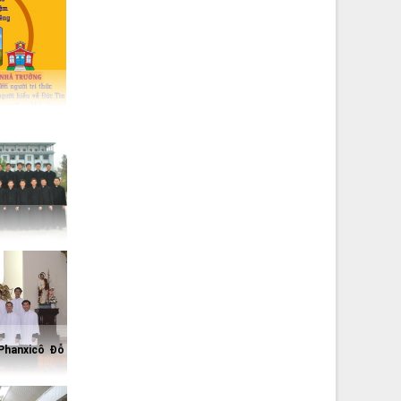
 Phanxicô Đỗ