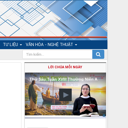
TƯ LIỆU
VĂN HÓA - NGHỆ THUẬT
LỜI CHÚA MỖI NGÀY
Thứ Sáu Tuần XVIII Thường Niên A