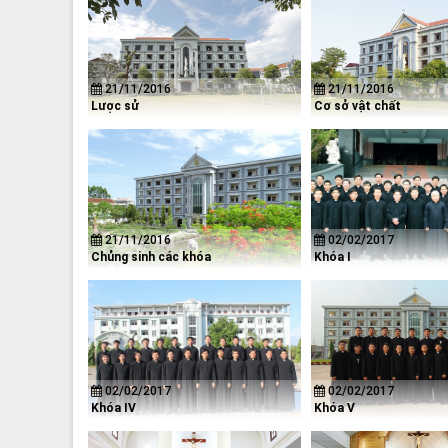
21/11/2016
21/11/2016
Lược sử
Cơ sở vật chất
21/11/2016
02/02/2017
Chủng sinh các khóa
Khóa I
02/02/2017
02/02/2017
Khóa IV
Khóa V