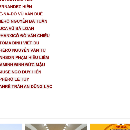
FERNANDEZ HIỀN
BÊ-NA-ĐÔ VŨ VĂN DUỆ
PHÊRÔ NGUYỄN BÁ TUẦN
LUCA VŨ BÁ LOAN
 PHANXICÔ ĐỖ VĂN CHIỂU
 TÔMA ĐINH VIẾT DỤ
PHÊRÔ NGUYỄN VĂN TỰ
INHSƠN PHẠM HIẾU LIÊM
ĐAMINH ĐINH ĐỨC MẬU
GIUSE NGÔ DUY HIỂN
 PHÊRÔ LÊ TÙY
 ANRÊ TRẦN AN DŨNG LẠC