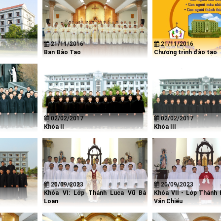
21/11/2016
21/11/2016
Ban Đào Tạo
Chương trình đào tạo
02/02/2017
02/02/2017
Khóa II
Khóa III
20/09/2023
20/09/2023
Khóa VI: Lớp Thánh Luca Vũ Bá
Khóa VII - Lớp Thánh
Loan
Văn Chiểu