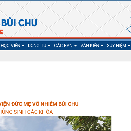
HỌC VIỆN
DÒNG TU
CÁC BAN
VĂN KIỆN
SUY NIỆM
VIỆN ĐỨC MẸ VÔ NHIỄM BÙI CHU
HỦNG SINH CÁC KHÓA