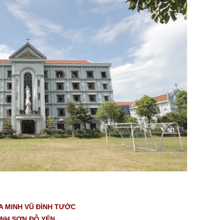
A MINH VŨ ĐÌNH TƯỚC
INH SƠN ĐỖ YẾN