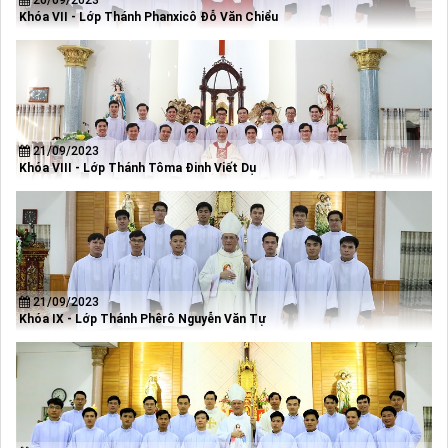
Khóa VII - Lớp Thánh Phanxicô Đỗ Văn Chiểu
21/09/2023
Khóa VIII - Lớp Thánh Tôma Đinh Viết Dụ
21/09/2023
Khóa IX - Lớp Thánh Phêrô Nguyễn Văn Tự