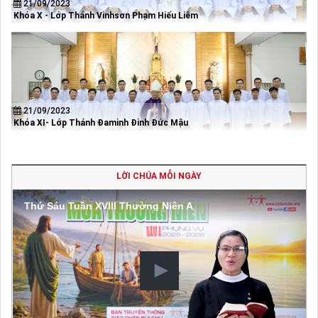
21/09/2023
Khóa X - Lớp Thánh Vinhsơn Phạm Hiếu Liêm
21/09/2023
Khóa XI- Lớp Thánh Đaminh Đinh Đức Mậu
LỜI CHÚA MỖI NGÀY
Thứ Sáu Tuần XVIII Thường Niên A