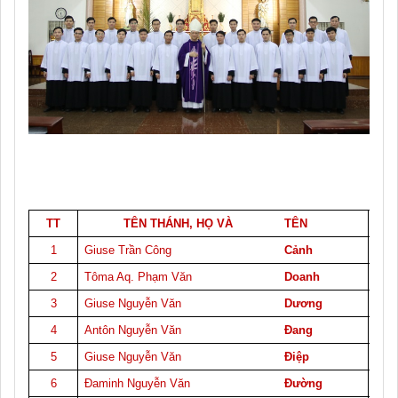
TT
TÊN THÁNH, HỌ VÀ
TÊN
1
Giuse Trần Công
Cảnh
2
Tôma Aq. Phạm Văn
Doanh
3
Giuse Nguyễn Văn
Dương
4
Antôn Nguyễn Văn
Đang
5
Giuse Nguyễn Văn
Điệp
6
Đaminh Nguyễn Văn
Đường