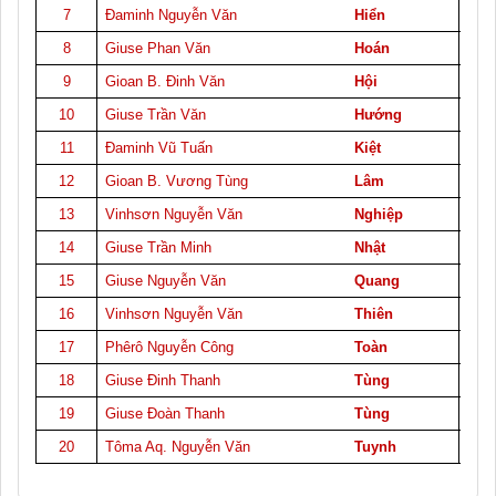
7
Đaminh Nguyễn Văn
Hiển
8
Giuse Phan Văn
Hoán
9
Gioan B. Đinh Văn
Hội
10
Giuse Trần Văn
Hướng
11
Đaminh Vũ Tuấn
Kiệt
12
Gioan B. Vương Tùng
Lâm
13
Vinhsơn Nguyễn Văn
Nghiệp
14
Giuse Trần Minh
Nhật
15
Giuse Nguyễn Văn
Quang
16
Vinhsơn Nguyễn Văn
Thiên
17
Phêrô Nguyễn Công
Toàn
18
Giuse Đinh Thanh
Tùng
19
Giuse Đoàn Thanh
Tùng
20
Tôma Aq. Nguyễn Văn
Tuynh