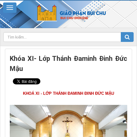
Khóa XI- Lớp Thánh Đaminh Đinh Đức
Mậu
KHOÁ XI - LỚP THÁNH ĐAMINH ĐINH ĐỨC MẬU