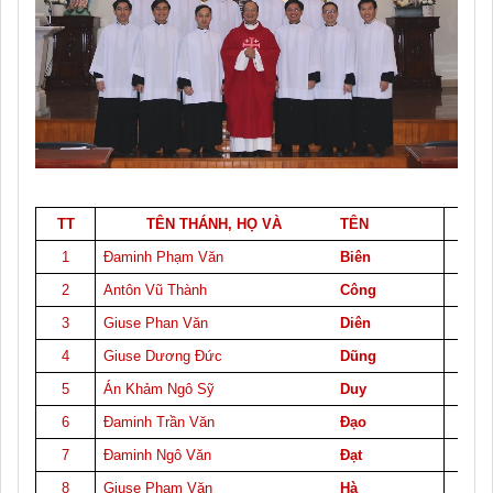
TT
TÊN THÁNH, HỌ VÀ
TÊN
N
1
Đaminh Phạm Văn
Biên
1
2
Antôn Vũ Thành
Công
1
3
Giuse Phan Văn
Diên
2
4
Giuse Dương Đức
Dũng
0
5
Án Khảm Ngô Sỹ
Duy
0
6
Đaminh Trần Văn
Đạo
1
7
Đaminh Ngô Văn
Đạt
2
8
Giuse Phạm Văn
Hà
2