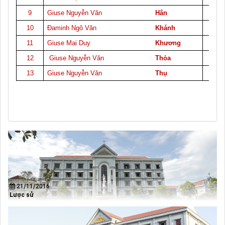
9
Giuse Nguyễn Văn
Hân
0
10
Đaminh Ngô Văn
Khánh
0
11
Giuse Mai Duy
Khương
2
12
Giuse Nguyễn Văn
Thỏa
0
13
Giuse Nguyễn Văn
Thụ
0
21/11/2016
Lược sử