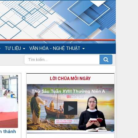
TƯ LIỆU
VĂN HÓA - NGHỆ THUẬT
LỜI CHÚA MỖI NGÀY
Thứ Sáu Tuần XVIII Thường Niên A
n thánh