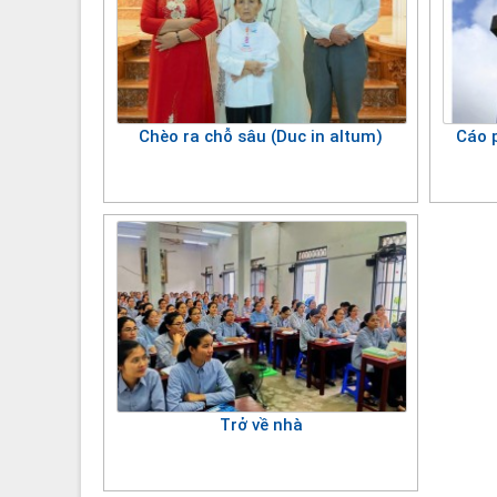
Chèo ra chỗ sâu (Duc in altum)
Cáo 
Trở về nhà