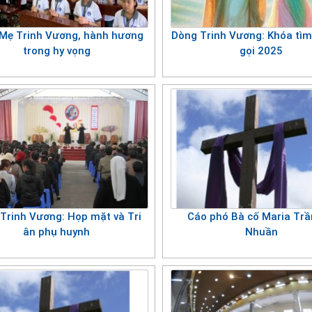
ương
Mẹ Trinh Vương, hành hương
Dòng Trinh Vương: Khóa tìm
trong hy vọng
gọi 2025
Trinh Vương: Họp mặt và Tri
Cáo phó Bà cố Maria Trầ
ân phụ huynh
Nhuần