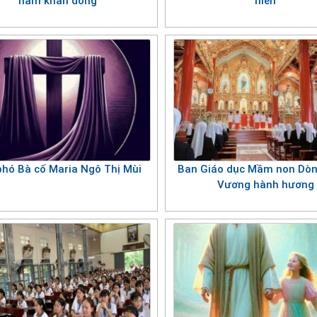
năm khấn dòng
hiến
phó Bà cố Maria Ngô Thị Mùi
Ban Giáo dục Mầm non Dòn
Vương hành hương