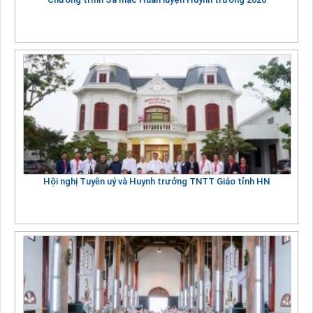
Hội nghị Tuyên uý và Huynh trưởng TNTT Giáo tỉnh HN