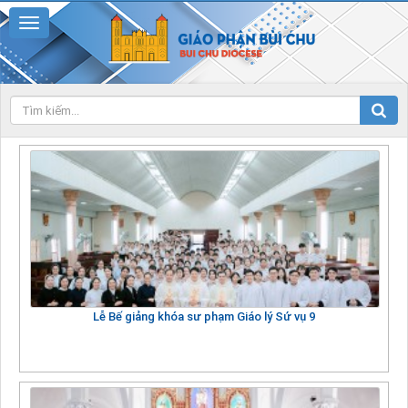
Lễ Bế giảng khóa sư phạm Giáo lý Sứ vụ 9