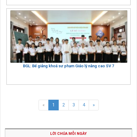
BGL: Bế giảng khoá sư phạm Giáo lý nâng cao SV 7
«
1
2
3
4
»
LỜI CHÚA MỖI NGÀY