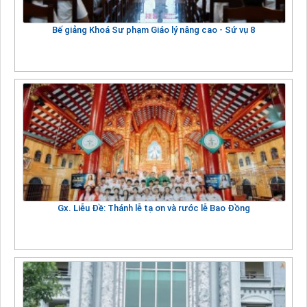
Bế giảng Khoá Sư phạm Giáo lý nâng cao - Sứ vụ 8
Gx. Liễu Đề: Thánh lễ tạ ơn và rước lễ Bao Đồng