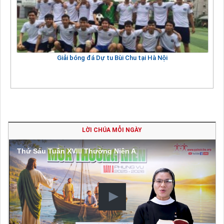
Giải bóng đá Dự tu Bùi Chu tại Hà Nội
LỜI CHÚA MỖI NGÀY
Thứ Sáu Tuần XVIII Thường Niên A