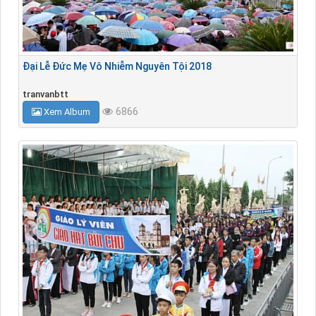
Đại Lễ Đức Mẹ Vô Nhiễm Nguyên Tội 2018
tranvanbtt
6866
Xem Album