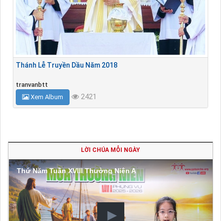
Thánh Lễ Truyền Dầu Năm 2018
tranvanbtt
2421
Xem Album
LỜI CHÚA MỖI NGÀY
Thứ Năm Tuần XVIII Thường Niên A