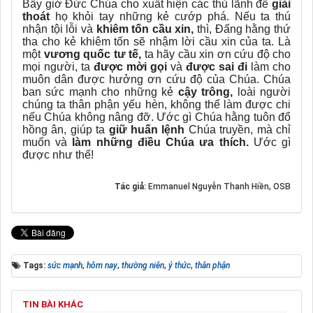
Bấy giờ Đức Chúa cho xuất hiện các thủ lãnh để
giải
thoát
họ khỏi tay những kẻ cướp phá. Nếu ta thú
nhận tội lỗi và
khiêm tốn cầu xin,
thì, Đấng hằng thứ
tha cho kẻ khiêm tốn sẽ nhậm lời cầu xin của ta. Là
một
vương quốc
tư tế,
ta hãy cầu xin ơn cứu độ cho
mọi người, ta
được mời gọi
và
được sai đi
làm cho
muôn dân được hưởng ơn cứu độ của Chúa. Chúa
ban sức mạnh cho những kẻ
cậy trông,
loài người
chúng ta thân phận yếu hèn, không thể làm được chi
nếu Chúa không nâng đỡ. Ước gì Chúa hằng tuôn đổ
hồng ân, giúp ta
giữ huấn lệnh
Chúa truyền, mà chỉ
muốn và
làm những điều Chúa ưa thích.
Ước gì
được như thế!
Tác giả:
Emmanuel Nguyễn Thanh Hiền, OSB
Tags:
sức mạnh
,
hôm nay
,
thường niên
,
ý thức
,
thân phận
TIN BÀI KHÁC