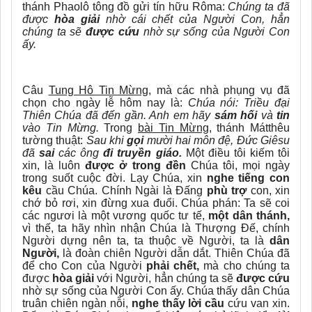
thánh Phaolô tông đồ gửi tín hữu Rôma:
Chúng ta đã
được
hòa giải
nhờ cái chết của Người Con, hẳn
chúng ta sẽ
được cứu
nhờ sự sống của Người Con
ấy.
Câu
Tung Hô Tin Mừng,
mà các nhà phụng vụ đã
chọn cho ngày lễ hôm nay là:
Chúa nói: Triều đại
Thiên Chúa đã đến gần. Anh em hãy
sám hối
và
tin
vào Tin Mừng.
Trong
bài Tin Mừng
, thánh Mátthêu
tường thuật:
Sau khi
gọi
mười hai môn đệ, Đức Giêsu
đã
sai
các ông
đi truyền giáo.
Một điều tôi kiếm tôi
xin, là luôn
được ở trong đền
Chúa tôi, mọi ngày
trong suốt cuộc đời. Lạy Chúa, xin
nghe tiếng con
kêu
cầu Chúa. Chính Ngài là Đấng
phù trợ
con, xin
chớ bỏ rơi, xin đừng xua đuổi. Chúa phán: Ta sẽ coi
các ngươi là một vương quốc tư tế,
một dân thánh,
vì thế, ta hãy nhìn nhận Chúa là Thượng Đế, chính
Người dựng nên ta, ta thuộc về Người, ta là
dân
Người,
là đoàn chiên Người dẫn dắt. Thiên Chúa đã
để cho Con của Người
phải chết,
mà cho chúng ta
được
hòa giải
với Người, hẳn chúng ta sẽ
được cứu
nhờ sự sống của Người Con ấy. Chúa thấy dân Chúa
truân chiên ngàn nỗi,
nghe thấy lời cầu
cứu van xin.