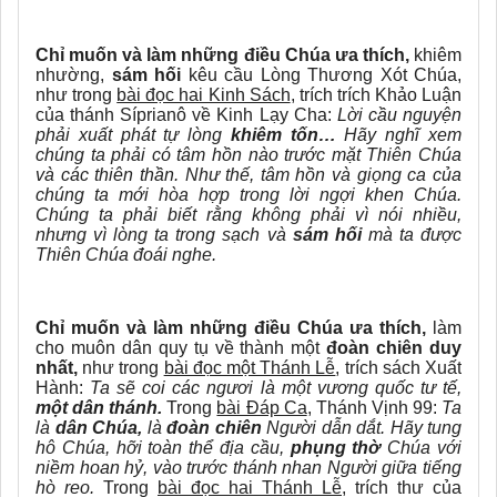
Chỉ muốn và làm những điều Chúa ưa thích,
khiêm
nhường,
sám hối
kêu cầu Lòng Thương Xót Chúa,
như trong
bài đọc hai Kinh Sách
, trích trích Khảo Luận
của thánh Síprianô về Kinh Lạy Cha:
Lời cầu nguyện
phải xuất phát tự lòng
khiêm tốn…
Hãy nghĩ xem
chúng ta phải có tâm hồn nào trước mặt Thiên Chúa
và các thiên thần. Như thế, tâm hồn và giọng ca của
chúng ta mới hòa hợp trong lời ngợi khen Chúa.
Chúng ta phải biết rằng không phải vì nói nhiều,
nhưng vì lòng ta trong sạch và
sám hối
mà ta được
Thiên Chúa đoái nghe.
Chỉ muốn và làm những điều Chúa ưa thích,
làm
cho muôn dân quy tụ về thành một
đoàn chiên duy
nhất,
như trong
bài đọc một Thánh Lễ
, trích sách Xuất
Hành:
Ta sẽ coi các ngươi là một vương quốc tư tế,
một dân thánh.
Trong
bài Đáp Ca
, Thánh Vịnh 99:
Ta
là
dân Chúa,
là
đoàn chiên
Người dẫn dắt. Hãy tung
hô Chúa, hỡi toàn thể địa cầu,
phụng thờ
Chúa với
niềm hoan hỷ, vào trước thánh nhan Người giữa tiếng
hò reo.
Trong
bài đọc hai Thánh Lễ
, trích thư của