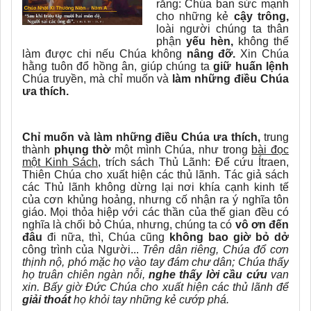
rằng: Chúa ban sức mạnh
cho những kẻ
cậy trông,
loài người chúng ta thân
phận
yếu hèn,
không thể
làm được chi nếu Chúa không
nâng đỡ.
Xin Chúa
hằng tuôn đổ hồng ân, giúp chúng ta
giữ huấn lệnh
Chúa truyền, mà chỉ muốn và
làm những điều Chúa
ưa thích.
Chỉ muốn và làm những điều Chúa ưa thích,
trung
thành
phụng thờ
một mình Chúa, như trong
bài đọc
một Kinh Sách
, trích sách Thủ Lãnh: Để cứu Ítraen,
Thiên Chúa cho xuất hiện các thủ lãnh. Tác giả sách
các Thủ lãnh không dừng lại nơi khía cạnh kinh tế
của cơn khủng hoảng, nhưng cố nhận ra ý nghĩa tôn
giáo. Mọi thỏa hiệp với các thần của thế gian đều có
nghĩa là chối bỏ Chúa, nhưng, chúng ta có
vô ơn đến
đâu
đi nữa, thì, Chúa cũng
không bao giờ bỏ dở
công trình của Người...
Trên dân riêng, Chúa đổ cơn
thịnh nộ, phó mặc họ vào tay đám chư dân; Chúa thấy
họ truân chiên ngàn nỗi,
nghe thấy lời cầu cứu
van
xin. Bấy giờ Đức Chúa cho xuất hiện các thủ lãnh để
giải thoát
họ khỏi tay những kẻ cướp phá.