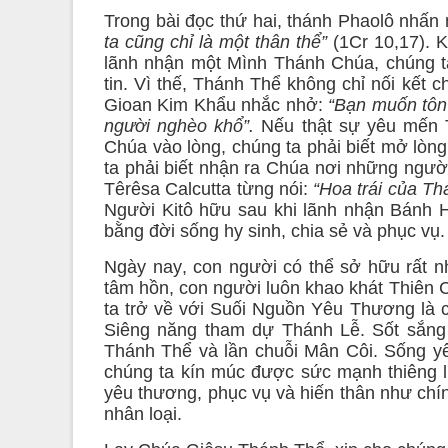
Trong bài đọc thứ hai, thánh Phaolô nhấ
ta cũng chỉ là một thân thể”
(1Cr 10,17). 
lãnh nhận một Mình Thánh Chúa, chúng ta
tin. Vì thế, Thánh Thể không chỉ nối kết 
Gioan Kim Khẩu nhắc nhở:
“Bạn muốn tôn
người nghèo khổ”.
Nếu thật sự yêu mến T
Chúa vào lòng, chúng ta phải biết mở lòn
ta phải biết nhận ra Chúa nơi những ngườ
Têrêsa Calcutta từng nói:
“Hoa trái của Thá
Người Kitô hữu sau khi lãnh nhận Bánh 
bằng đời sống hy sinh, chia sẻ và phục vụ.
Ngày nay
,
con người có thể sở hữu rất nh
tâm hồn, con người luôn khao khát Thiên
ta trở về với Suối Nguồn Yêu Thương là 
Siêng năng tham dự Thánh Lễ. Sốt sắng 
Thánh Thể và lần chuỗi Mân Côi. Sống yê
chúng ta kín múc được sức mạnh thiêng l
yêu thương, phục vụ và hiến thân như chí
nhân loại.