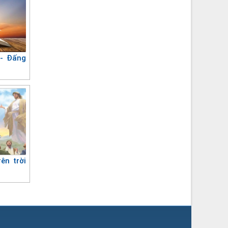
- Đấng
ên trời