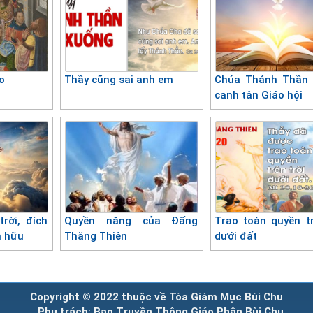
o
Thầy cũng sai anh em
Chúa Thánh Thần 
canh tân Giáo hội
rời, đích
Quyền năng của Đấng
Trao toàn quyền tr
n hữu
Thăng Thiên
dưới đất
Copyright © 2022 thuộc về Tòa Giám Mục Bùi Chu
Phụ trách: Ban Truyền Thông Giáo Phận Bùi Chu