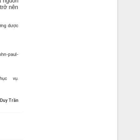
à nguồn
 trở nên
ương dược
ohn-paul-
ục vụ.
 Duy Trần