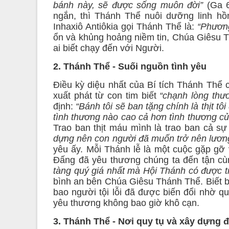
bánh này, sẽ được sống muôn đời”
(Ga 6
ngắn, thì Thánh Thể nuôi dưỡng linh h
Inhaxiô Antiôkia gọi Thánh Thể là:
“Phương
ổn và khủng hoảng niềm tin, Chúa Giêsu 
ai biết chạy đến với Người.
2. Thánh Thể - Suối nguồn tình yêu
Điều kỳ diệu nhất của Bí tích Thánh Thể c
xuất phát từ con tim biết
“chạnh lòng thư
định:
“Bánh tôi sẽ ban tặng chính là thịt t
tình thương nào cao cả hơn tình thương củ
Trao ban thịt máu mình là trao ban cả s
dựng nên con người đã muốn trở nên lương
yêu ấy. Mỗi Thánh lễ là một cuộc gặp gỡ v
Đấng đã yêu thương chúng ta đến tận cù
tàng quý giá nhất mà Hội Thánh có được tr
bình an bên Chúa Giêsu Thánh Thể. Biết b
bao người tội lỗi đã được biến đổi nhờ q
yêu thương không bao giờ khô cạn.
3. Thánh Thể - Nơi quy tụ và xây dựng 