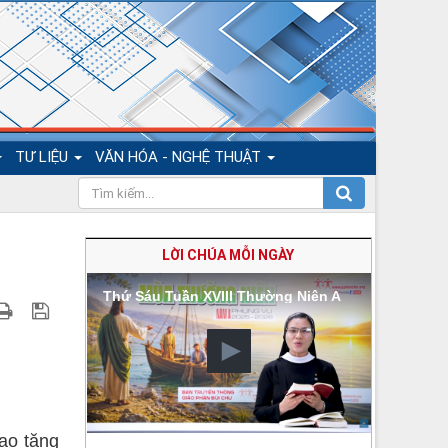
TƯ LIỆU
VĂN HÓA - NGHỆ THUẬT
LỜI CHÚA MỖI NGÀY
Thứ Sáu Tuần XVIII Thường Niên A
ao tặng