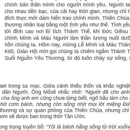
chính bản thân mình cho người mình yêu. Người ta
cho nhau tiền bạc, của cải hay thời gian, nhưng chỉ 
đích thực mới dám hiến trao chính mình. Thiên Chúa
thương nhân loại bằng một tình yêu như thế. Tình yê
tới đỉnh cao nơi Bí tích Thánh Thể, khi Đức Giêsu
chính Mình và Máu Người làm thần lương nuôi dưỡ
hồn chúng ta. Hôm nay, mừng Lễ Mình và Máu Thá
Kitô, Giáo Hội mời gọi chúng ta chiêm ngắm Thánh 
Suối Nguồn Yêu Thương, từ đó tuôn chảy sự sống, 
rael trong sa mạc. Giữa cảnh thiếu thốn và khắc nghiệ
ng dân Người. Ông Môsê nhắc nhở:
“Người đã cho an
 cha ông anh em cũng chưa từng biết, ngõ hầu làm cho
 nhờ cơm bánh, nhưng còn sống nhờ mọi lời miệng Đ
h thương và sự quan phòng của Thiên Chúa, nhưng chỉ 
hơn sẽ được ban trong thời Tân Ước.
ong trọng tuyên bố:
“Tôi là bánh hằng sống từ trời xuốn