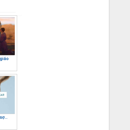
 giáo
 sợ…