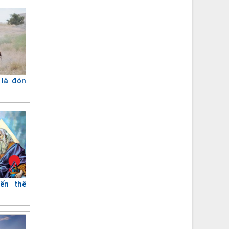
 là đón
ến thế