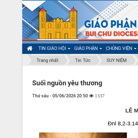
TIN GIÁO HỘI
GIÁO PHẬN
CHỦNG VIỆN
Trang nhất
Tin Tức
SUY NIỆM
Suối nguồn yêu thương
Thứ sáu - 05/06/2026 20:50
1337
LỄ 
Đnl 8,2-3.1