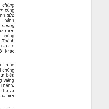
i, chúng
én”
cùng
ình đức
n. Thánh
i những
sự rước
, chúng
a Thánh
. Do đó,
ời khác
u trong
i chúng
a biết:
g viếng
 Thánh,
m hạ và
nát nơi