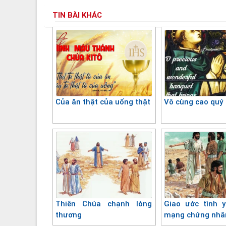
TIN BÀI KHÁC
Của ăn thật của uống thật
Vô cùng cao quý
Thiên Chúa chạnh lòng
Giao ước tình 
thương
mạng chứng nhâ