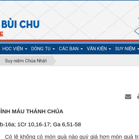
HỌC VIỆN
DÒNG TU
CÁC BAN
VĂN KIỆN
SUY NIỆM
Suy niệm Chúa Nhật
MÌNH MÁU THÁNH CHÚA
4b-16a; 1Cr 10,16-17; Ga 6,51-58
Có lẽ không có món quà nào quý giá hơn món quà tr