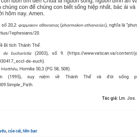
con luôn tìm đến Chúa là nguồn sống, nguồn bình an v
 chúng con để chúng con biết sống hiệp nhất, bác ái và
ới hôm nay. Amen.
, số 20,2:
(
), nghĩa là “ph
φαρμακον αθανασιας
pharmakon athanasias
atius/1ephesians/20.
ề Bí tích Thánh Thể.
(2003), số 9. (https://www.vatican.va/content/j
ia de Eucharistia
030417_eccl-de-euch).
, Homilia 50,3 (PG 58, 508).
g Matthêu
(1995), suy niệm về Thánh Thể và đời sống ph
h
09.Simple_Path.
Tác giả:
Lm. Jos.
 yêu
,
của cải
,
tiền bạc