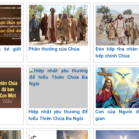
 kẻ giết
Phần thưởng của Chúa
Đón tiếp tha nhân
tiếp chính Chúa
Hiệp nhất yêu thương để
Con của Người đ
hiểu Thiên Chúa Ba Ngôi
gian