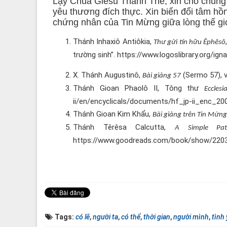
Lạy Chúa Giêsu Thánh Thể, xin cho chúng 
yêu thương đích thực. Xin biến đổi tâm hồn
chứng nhân của Tin Mừng giữa lòng thế gi
Thánh Inhaxiô Antiôkia,
Thư gửi tín hữu Êphêsô
trường sinh”. https://www.logoslibrary.org/ign
X. Thánh Augustinô,
(Sermo 57), v
Bài giảng 57
Thánh Gioan Phaolô II, Tông thư
Eccles
ii/en/encyclicals/documents/hf_jp-ii_enc_20
Thánh Gioan Kim Khẩu,
Bài giảng trên Tin Mừn
Thánh Têrêsa Calcutta,
A Simple Pat
https://www.goodreads.com/book/show/2203
Tags:
có lẽ
,
người ta
,
có thể
,
thời gian
,
người mình
,
tình