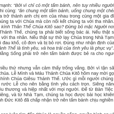
n mạnh:
“Bởi vì chỉ có một tấm bánh, nên tuy nhiều ngườ
Khi cùng:
“ăn chung một tấm bánh, uống chung một ch
 trở thành anh chị em của nhau trong cùng một gia đ
chúng ta với Chúa mà còn nối kết chúng ta với tha nhâ
 kính Thân Thể Chúa Kitô sao? Đừng bỏ mặc Người nơ
hánh Thể, chúng ta phải biết sống bác ái. Nếu thật 
g với tha nhân. Nếu thật sự thờ lạy Chúa trong Nhà Tạm
i đau khổ, cô đơn và bị bỏ rơi. Đúng như nhận định củ
nh Thể là tình yêu, và hoa trái của tình yêu là phục vụ”
Hằng Sống phải trở nên tấm bánh được bẻ ra cho ngư
iều thứ nhưng vẫn cảm thấy trống vắng. Bởi vì tận sâ
 Chúa. Lễ Mình và Máu Thánh Chúa Kitô hôm nay mời gọ
chính Chúa Giêsu Thánh Thể. Ước gì mỗi người chúng t
rước Lễ cho nên bằng tình yêu cách trọn. Siêng năn
u thương và hiệp nhất với mọi người. Để từ Bàn Tiệc
iêng, và từ Nhà Tạm, chúng ta học được bài học khiê
nh Đức Kitô đã chấp nhận trở nên tấm bánh chịu nghiền 