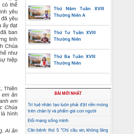
 có thể
Thứ Năm Tuần XVIII
tình yêu
Thường Niên A
 đã yêu
u ấy đạt
 đã ban
Thứ Tư Tuần XVIII
ng linh
Thường Niên
nh Chúa
Thể như
Thứ Ba Tuần XVIII
sự hiệp
Thường Niên
t, Thiên
BÀI MỚI NHẤT
h em ăn
 anh em
Trí tuệ nhân tạo luôn phải đặt nền móng
ức Chúa
trên chân lý và phẩm giá con người
là hình
Đổi mạng sống mình
Căn bệnh thứ 5: “Chỉ cầu xin, không lắng
g. Ai ăn