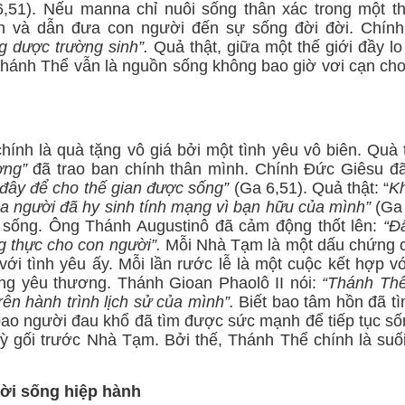
,51). Nếu manna chỉ nuôi sống thân xác trong một th
ồn và dẫn đưa con người đến sự sống đời đời. Chín
 dược trường sinh”.
Quả thật, giữa một thế giới đầy lo
Thánh Thể vẫn là nguồn sống không bao giờ vơi cạn ch
hính là quà tặng vô giá bởi một tình yêu vô biên. Quà
ơng”
đã trao ban chính thân mình. Chính Đức Giêsu đ
ôi đây để cho thế gian được sống”
(Ga 6,51). Quả thật: “
K
a người đã hy sinh tính mạng vì bạn hữu của mình”
(Ga 
ự sống. Ông
Thánh Augustinô đã cảm động thốt lên:
“Đ
 thực cho con người”.
Mỗi Nhà Tạm là một dấu chứng c
ới tình yêu ấy. Mỗi lần rước lễ là một cuộc kết hợp v
ng yêu thương. Thánh Gioan Phaolô II nói:
“Thánh Thể
ên hành trình lịch sử của mình”.
Biết bao tâm hồn đã t
ao người đau khổ đã tìm được sức mạnh để tiếp tục sốn
uỳ gối trước Nhà Tạm. Bởi thế, Thánh Thể chính là suố
đời sống hiệp hành