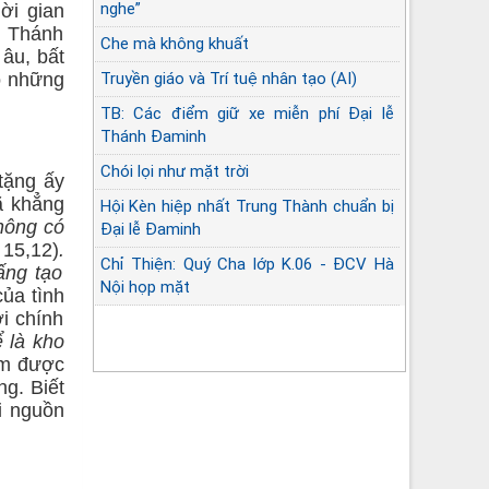
nghe”
ời gian
h Thánh
Che mà không khuất
 âu, bất
o những
Truyền giáo và Trí tuệ nhân tạo (AI)
TB: Các điểm giữ xe miễn phí Đại lễ
Thánh Đaminh
Chói lọi như mặt trời
 tặng ấy
ã khẳng
Hội Kèn hiệp nhất Trung Thành chuẩn bị
hông có
Đại lễ Đaminh
15,12)
.
Chỉ Thiện: Quý Cha lớp K.06 - ĐCV Hà
ấng tạo
Nội họp mặt
ủa tình
ới chính
Góc lặng sứ vụ Linh mục
 là kho
ìm được
g. Biết
i nguồn