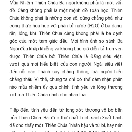
Mầu Nhiệm Thiên Chúa Ba ngôi không phải là một vấn
đề. Càng không phải là một mệnh đề toán học. Thiên
Chúa không phải là những con số, cũng chẳng phải như
công thức hoá học với phân tử nước (H2O) ở ba dạng:
rắn, lỏng, khí. Thiên Chúa càng không phải là ba cạnh
góc của một tam giác đều. Mọi hình ảnh so sánh Ba
Ngôi đều khập khiễng và không bao giờ diễn tả trọn vẹn
được Thiên Chúa bởi Thiên Chúa là Đấng siêu việt,
vượt quá mọi hiểu biết của con người. Ngài siêu việt
đến nỗi các Thánh suy chẳng thông, loài người hiểu
chẳng thấu. Vì thế, chúng ta chỉ có thể cảm nhận phần
nào mầu nhiệm ấy qua chính tình yêu và lòng thương
xót mà Thiên Chúa dành cho nhân loại.
Tiếp đến, tình yêu đến từ lòng xót thương vô bờ bến
của Thiên Chúa. Bài đọc thứ nhất trích sách Xuất hành
đã cho thấy một Thiên Chúa “nhân hậu và từ bi, hay nén