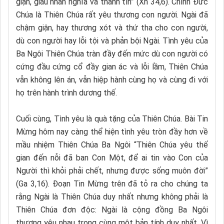
giận, giàu nhân nghĩa và thành tín” (Xh 34,6). Chính Đức
Chúa là Thiên Chúa rất yêu thương con người. Ngài đã
chậm giận, hay thương xót và thứ tha cho con người,
dù con người hay lỗi tội và phản bội Ngài. Tình yêu của
Ba Ngôi Thiên Chúa tràn đầy đến mức dù con người có
cứng đầu cứng cổ đầy gian ác và lỗi lầm, Thiên Chúa
vẫn không lên án, vẫn hiệp hành cùng họ và cùng đi với
họ trên hành trình dương thế.
Cuối cùng, Tình yêu là quà tặng của Thiên Chúa. Bài Tin
Mừng hôm nay càng thể hiện tình yêu tròn đầy hơn về
mầu nhiệm Thiên Chúa Ba Ngôi “Thiên Chúa yêu thế
gian đến nỗi đã ban Con Một, để ai tin vào Con của
Người thì khỏi phải chết, nhưng được sống muôn đời”
(Ga 3,16). Đoạn Tin Mừng trên đã tỏ ra cho chúng ta
rằng Ngài là Thiên Chúa duy nhất nhưng không phải là
Thiên Chúa đơn độc: Ngài là cộng đồng Ba Ngôi
thương yêu nhau trong cùng một bản tính duy nhất. Vì