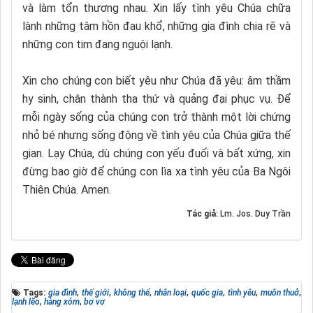
và làm tổn thương nhau. Xin lấy tình yêu Chúa chữa
lành những tâm hồn đau khổ, những gia đình chia rẽ và
những con tim đang nguội lạnh.
Xin cho chúng con biết yêu như Chúa đã yêu: âm thầm
hy sinh, chân thành tha thứ và quảng đại phục vụ. Để
mỗi ngày sống của chúng con trở thành một lời chứng
nhỏ bé nhưng sống động về tình yêu của Chúa giữa thế
gian. Lạy Chúa, dù chúng con yếu đuối và bất xứng, xin
đừng bao giờ để chúng con lìa xa tình yêu của Ba Ngôi
Thiên Chúa. Amen.
Tác giả:
Lm. Jos. Duy Trần
Tags:
gia đình
,
thế giới
,
không thể
,
nhân loại
,
quốc gia
,
tình yêu
,
muôn thuở
,
lạnh lẽo
,
hàng xóm
,
bơ vơ