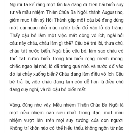
Người ta kể rằng một lần kia đang đi trên bãi biển suy
tư về mầu nhiệm Thiên Chúa Ba Ngôi, thánh Augustino,
giám mục tiến sỹ Hội Thánh gặp một cậu bé đang dùng
một cái ngao nhỏ múc nước biển đổ vào lỗ dã tràng.
Thấy cậu bé làm một việc mất công vô ích, ngài hỏi
cậu: này cháu, cháu làm gì thế? Cậu bé trả lời, thưa chú,
cháu tát nước biển. Ngài bảo cậu bé: làm sao cháu có
thể tát nước biển trong khi biển rộng mênh mông,
chiếc ngao lại nhỏ, lỗ dã tràng quá nhỏ, và nước đổ vào
đó lại chảy xuống biển? Cháu đang làm điều vô ích. Cậu
bé trả lời, việc cháu đang làm còn dễ hơn là điều chú
đang suy nghĩ, và rồi cậu bé biến mất.
Vâng, đúng như vậy. Mầu nhiệm Thiên Chúa Ba Ngôi là
một mầu nhiệm cao siêu nhất trong đạo, một mầu
nhiệm vượt lên trên mọi suy tưởng của con người.
Không trí khôn nào có thể hiểu thấu, không ngôn từ nào