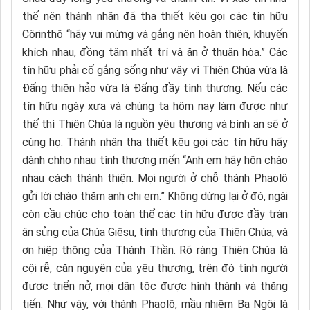
thế nên thánh nhân đã tha thiết kêu gọi các tín hữu
Côrinthô “hãy vui mừng và gắng nên hoàn thiện, khuyến
khích nhau, đồng tâm nhất trí và ăn ở thuận hòa.” Các
tín hữu phải cố gắng sống như vậy vì Thiên Chúa vừa là
Đấng thiện hảo vừa là Đấng đầy tình thương. Nếu các
tín hữu ngày xưa và chúng ta hôm nay làm được như
thế thì Thiên Chúa là nguồn yêu thương và bình an sẽ ở
cùng họ. Thánh nhân tha thiết kêu gọi các tín hữu hãy
dành chho nhau tình thương mến “Anh em hãy hôn chào
nhau cách thánh thiện. Mọi người ở chỗ thánh Phaolô
gửi lời chào thăm anh chị em.” Không dừng lại ở đó, ngài
còn cầu chúc cho toàn thể các tín hữu được đầy tràn
ân sủng của Chúa Giêsu, tình thương của Thiên Chúa, và
ơn hiệp thông của Thánh Thần. Rõ ràng Thiên Chúa là
cội rễ, căn nguyên của yêu thương, trên đó tình người
được triển nở, mọi dân tộc được hình thành và thăng
tiến. Như vậy, với thánh Phaolô, mầu nhiệm Ba Ngôi là