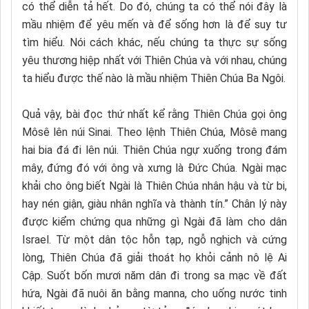
có thể diễn tả hết. Do đó, chúng ta có thể nói đây là
mầu nhiệm để yêu mến và để sống hơn là để suy tư
tìm hiểu. Nói cách khác, nếu chúng ta thực sự sống
yêu thương hiệp nhất với Thiên Chúa và với nhau, chúng
ta hiểu được thế nào là mầu nhiệm Thiên Chúa Ba Ngôi.
Quả vậy, bài đọc thứ nhất kể rằng Thiên Chúa gọi ông
Môsê lên núi Sinai. Theo lệnh Thiên Chúa, Môsê mang
hai bia đá đi lên núi. Thiên Chúa ngự xuống trong đám
mây, đứng đó với ông và xưng là Đức Chúa. Ngài mạc
khải cho ông biết Ngài là Thiên Chúa nhân hậu và từ bi,
hay nén giận, giàu nhân nghĩa và thành tín.” Chân lý này
được kiểm chứng qua những gì Ngài đã làm cho dân
Israel. Từ một dân tộc hỗn tạp, ngỗ nghịch và cứng
lòng, Thiên Chúa đã giải thoát họ khỏi cảnh nô lệ Ai
Cập. Suốt bốn mươi năm dân đi trong sa mạc về đất
hứa, Ngài đã nuôi ăn bằng manna, cho uống nước tinh