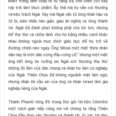
khiết trong lành chảy ra từ tảng đá, cho chim cút bay
rợp trời làm thực phẩm. Ấy thế mà họ vẫn coi thường
và kêu trách Ngài. Vậy mà Ngài vẫn tỏ lòng nhân hậu và
từ bi, kiên nhẫn nén giận, giàu ân nghĩa và lòng thành
tín. Ngài đã đánh phạt không phải cho bõ tức, nhưng
để tha thứ và chữa lành cho họ bằng nhiều cách khác
nhau không ngoài mục đích giáo dục để họ trở về
đường chính nẻo ngay. Ông Môsê một mặt thừa nhận
dân này là một dân cứng đầu cứng cổ,” nhưng một mặt
ông hết lòng tin tưởng xin Ngài xót thương tha thứ
những lỗi lầm của dân chúng và nhận họ làm cơ nghiệp
của Ngài. Thiên Chúa đã không ngoảnh mặt làm ngơ,
nhưng nhận lời cầu xin của ông và nhận Israel làm gia
nghiệp riêng của Ngài.
Thánh Phaolô tông đồ trong thư gửi tín hữu Côrinthô
một cách gián tiếp cũng nói với chúng ta rằng Thiên
Chúa đầy lòng yêu thương và thành tín. Vì xác tín như