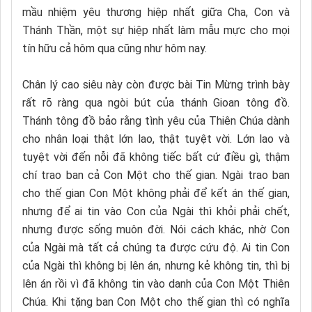
mầu nhiệm yêu thương hiệp nhất giữa Cha, Con và
Thánh Thần, một sự hiệp nhất làm mẫu mực cho mọi
tín hữu cả hôm qua cũng như hôm nay.
Chân lý cao siêu này còn được bài Tin Mừng trình bày
rất rõ ràng qua ngòi bút của thánh Gioan tông đồ.
Thánh tông đồ bảo rằng tình yêu của Thiên Chúa dành
cho nhân loại thật lớn lao, thật tuyệt vời. Lớn lao và
tuyệt vời đến nỗi đã không tiếc bất cứ điều gì, thậm
chí trao ban cả Con Một cho thế gian. Ngài trao ban
cho thế gian Con Một không phải để kết án thế gian,
nhưng để ai tin vào Con của Ngài thì khỏi phải chết,
nhưng được sống muôn đời. Nói cách khác, nhờ Con
của Ngài mà tất cả chúng ta được cứu độ. Ai tin Con
của Ngài thì không bị lên án, nhưng kẻ không tin, thì bị
lên án rồi vì đã không tin vào danh của Con Một Thiên
Chúa. Khi tặng ban Con Một cho thế gian thì có nghĩa