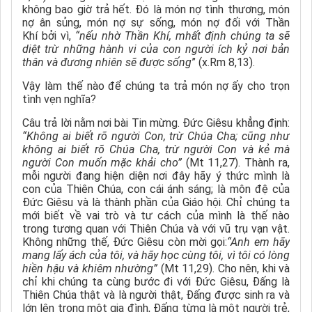
không bao giờ trả hết. Đó là món nợ tình thương, món
nợ ân sủng, món nợ sự sống, món nợ đối với Thần
Khí
b
ởi vì,
“nếu nhờ Thần Khí, mhất định chúng ta sẽ
diệt trừ những hành vi của con người ích kỷ nơi bản
thân và đương nhiên sẽ được sống
” (x.Rm 8,13).
Vậy làm thế nào để chúng ta trả món nợ ấy cho trọn
tình vẹn nghĩa?
Câu trả lời nằm nơi bài Tin mừng. Đức Giêsu khẳng định:
“Không ai biết rõ người Con, trừ Chúa Cha; cũng như
không ai biết rõ Chúa Cha, trừ người Con và kẻ mà
người Con muốn mặc khải cho”
(Mt 11,27). Thành ra,
mỗi người đang hiện diện nơi đây hãy ý thức mình là
con của Thiên Chúa, con cái ánh sáng; là môn đệ của
Đức Giêsu và là thành phần của Giáo hội. Chỉ chúng ta
mới biết về vai trò và tư cách của mình là thế nào
trong tương quan với Thiên Chúa và với vũ trụ vạn vật.
Không những thế, Đức Giêsu còn mời gọi:
“Anh em hãy
mang lấy ách của tôi, và hãy học cùng tôi, vì tôi có lòng
hiền hậu và khiêm nhường”
(Mt 11,29). Cho nên, khi và
chỉ khi chúng ta cùng bước đi với Đức Giêsu, Đấng là
Thiên Chúa thật và là người thật
,
Đấng được sinh ra và
lớn lên trong một gia đình
,
Đấng từng là một người trẻ,