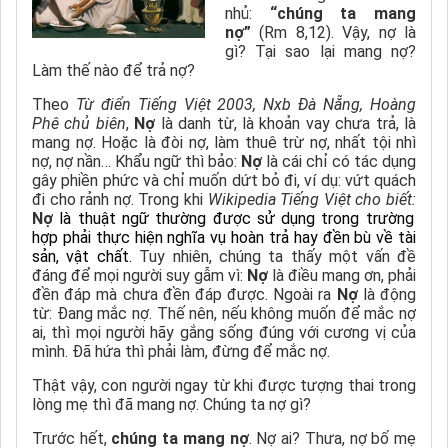
nhủ:
“chúng ta mang
nợ”
(Rm 8,12). Vậy, nợ là
gì? Tại sao lại mang nợ?
Làm thế nào để trả nợ?
Theo
Từ điển Tiếng Việt 2003, Nxb Đà Nẵng, Hoàng
Phê chủ biên
,
Nợ
là danh từ, là khoản vay chưa trả, là
mang nợ. Hoặc là đòi nợ, làm thuê trừ nợ, nhất tội nhì
nợ, nợ nần… Khẩu ngữ thì bảo:
Nợ
là cái chỉ có tác dụng
gây phiền phức và chỉ muốn dứt bỏ đi, ví dụ: vứt quách
đi cho rảnh nợ. Trong khi
Wikipedia Tiếng Việt cho biết:
Nợ
là thuật ngữ thường được sử dụng trong trường
hợp phải thực hiện nghĩa vụ hoàn trả hay đền bù về tài
sản, vật chất.
Tuy nhiên
,
chúng ta thấy một vấn đề
đáng để mọi người suy gẫm vì:
Nợ
là
điều mang ơn, phải
đền đáp mà chưa đền đá
p được. Ngoài ra
Nợ
là động
từ: Đang mắc nợ. Thế nên, nếu không muốn để mắc nợ
ai, thì mọi người hãy gắng sống đúng với cương vị của
mình. Đã hứa thì phải làm, đừng để mắc nợ.
Thật vậy, con người ngay từ khi được tượng thai trong
lòng mẹ thì đã mang nợ. Chúng ta nợ gì?
Trước hết,
chúng ta mang nợ
. Nợ ai? Thưa, nợ bố mẹ