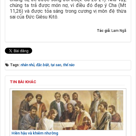
chúng ta trả được món nợ
, vì điều đó
đẹp ý Cha (Mt
11,26)
và
được tỏa sáng trong cương vị môn đệ thừa
sai của Đức Giêsu Kitô.
Tác giả:
Lam Ngã
Tags:
nhắn nhủ
,
đặc biệt
,
tại sao
,
thế nào
TIN BÀI KHÁC
Hiền hậu và khiêm nhường