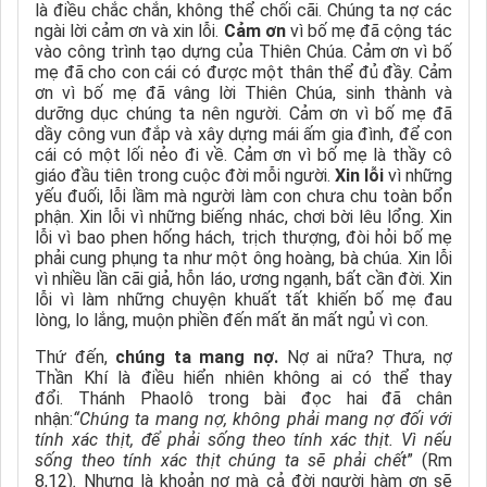
là điều chắc chắn, không thể chối cãi. Chúng ta nợ các
ngài lời cảm ơn và xin lỗi.
Cảm ơn
vì bố mẹ đã cộng tác
vào công trình tạo dựng của Thiên Chúa. Cảm ơn vì bố
mẹ đã cho con cái có được một thân thể đủ đầy. Cảm
ơn vì bố mẹ đã vâng lời Thiên Chúa, sinh thành và
dưỡng dục chúng ta nên người. Cảm ơn vì bố mẹ đã
dầy công vun đắp và xây dựng mái ấm gia đình, để con
cái có một lối nẻo đi về. Cảm ơn vì bố mẹ là thầy cô
giáo đầu tiên trong cuộc đời mỗi người.
Xin lỗi
vì những
yếu đuối, lỗi lầm mà người làm con chưa chu toàn bổn
phận. Xin lỗi vì những biếng nhác, chơi bời lêu lổng. Xin
lỗi vì bao phen hống hách, trịch thượng, đòi hỏi bố mẹ
phải cung phụng ta như một ông hoàng, bà chúa. Xin lỗi
vì nhiều lần cãi giả, hỗn láo, ương ngạnh, bất cần đời. Xin
lỗi vì làm những chuyện khuất tất khiến bố mẹ đau
lòng, lo lắng, muộn phiền đến mất ăn mất ngủ vì con.
Thứ đến,
chúng ta mang nợ.
Nợ ai nữa? Thưa, nợ
Thần Khí là điều hiển nhiên không ai có thể thay
đổi.
Thánh Phaolô trong bài đọc hai
đã
chân
nhận:
“Chúng ta mang nợ, không phải mang nợ đối với
tính xác thịt, để phải sống theo tính xác thịt. Vì nếu
sống theo tính xác thịt chúng ta sẽ phải chết
” (Rm
8,12)
.
Nhưng là khoản nợ mà cả đời người hàm ơn sẽ