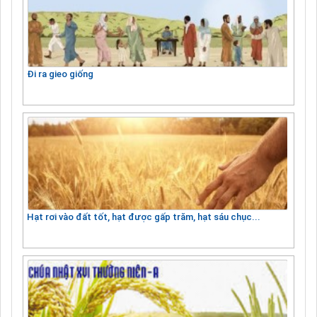
Đi ra gieo giống
Hạt rơi vào đất tốt, hạt được gấp trăm, hạt sáu chục...