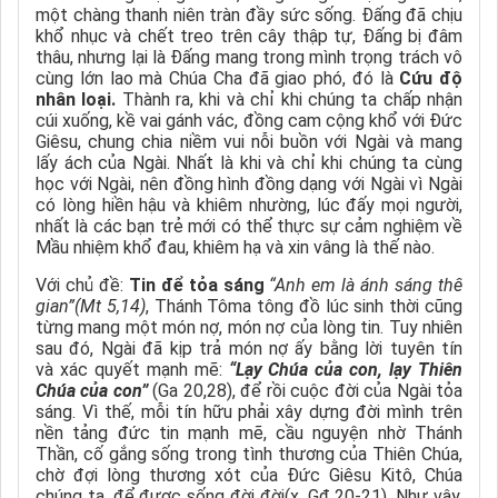
một chàng thanh niên tràn đầy sức sống. Đấng đã chịu
khổ nhục và chết treo trên cây thập tự
,
Đấng bị đâm
thâu
, n
hưng lại là Đấng mang trong mình trọng trách vô
cùng lớn lao mà Chúa Cha đã giao phó, đó là
Cứu độ
nhân loại.
Thành ra, khi và chỉ khi chúng ta chấp nhận
cúi xuống, kề vai gánh vác, đồng cam cộng khổ với Đức
Giêsu, chung chia niềm vui nỗi buồn với Ngài và mang
lấy ách của Ngài. Nhất là khi và chỉ khi chúng ta cùng
học với Ngài, nên đồng hình đồng dạng với Ngài vì Ngài
có lòng hiền hậu và khiêm nhường, lúc đấy mọi người,
nhất là các bạn trẻ mới có thể thực sự cảm nghiệm về
Mầu nhiệm khổ đau, khiêm hạ và xin vâng là thế nào.
Với chủ đề:
Tin để tỏa sáng
“Anh em là ánh sáng thế
gian”(Mt 5,14)
,
Thánh Tôma tông đồ lúc sinh thời cũng
từng mang một món nợ, món nợ của lòng tin. Tuy nhiên
sau đó, Ngài đã kịp trả món nợ ấy bằng lời tuyên tín
và xác quyết mạnh mẽ:
“Lạy Chúa của con, lạy Thiên
Chúa của con”
(Ga 20,28), để rồi cuộc đời của Ngài tỏa
sáng. Vì thế, mỗi tín
hữu phải
xây dựng đời mình trên
nền tảng đức tin mạnh
mẽ
, cầu nguyện nhờ Thánh
Thần, cố gắng sống trong tình thương của Thiên Chúa,
chờ đợi lòng thương xót của Đức Giêsu Kitô, Chúa
chúng ta, để được sống đời đời(x. Gđ 20-21). Như vậy,