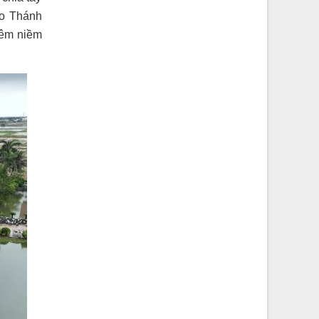
ào Thánh
hêm niềm