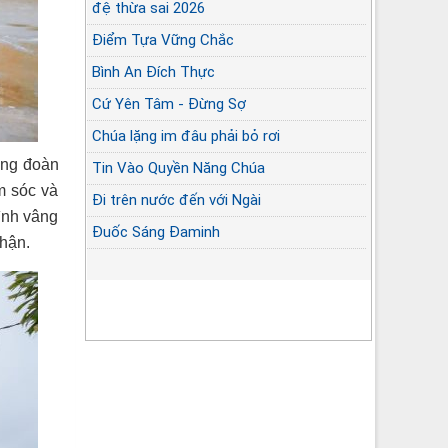
đệ thừa sai 2026
Điểm Tựa Vững Chắc
Bình An Đích Thực
Cứ Yên Tâm - Đừng Sợ
Chúa lặng im đâu phải bỏ rơi
ộng đoàn
Tin Vào Quyền Năng Chúa
m sóc và
Đi trên nước đến với Ngài
ình vâng
Đuốc Sáng Đaminh
hận.