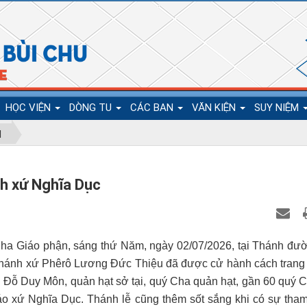
HỌC VIỆN
DÒNG TU
CÁC BAN
VĂN KIỆN
SUY NIỆM
N
nh xứ Nghĩa Dục
ha Giáo phận, sáng thứ Năm, ngày 02/07/2026, tại Thánh đư
hánh xứ Phêrô Lương Đức Thiệu đã được cử hành cách trang 
n Đỗ Duy Môn, quản hạt sở tại, quý Cha quản hạt, gần 60 quý C
áo xứ Nghĩa Dục. Thánh lễ cũng thêm sốt sắng khi có sự tha