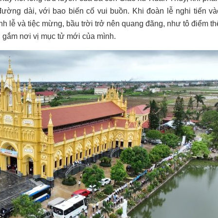
ường dài, với bao biến cố vui buồn. Khi đoàn lễ nghi tiến v
nh lễ và tiệc mừng, bầu trời trở nên quang đãng, như tô điểm t
 gắm nơi vị mục tử mới của mình.