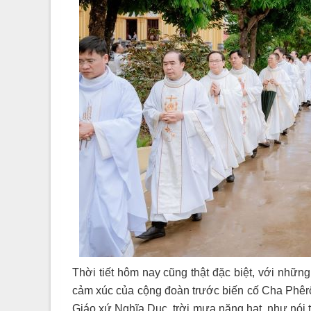
Thời tiết hôm nay cũng thật đặc biệt, với nh
cảm xúc của cộng đoàn trước biến cố Cha Phêr
Giáo xứ Nghĩa Dục, trời mưa nặng hạt, như nói t