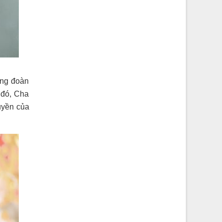
ộng đoàn
 đó, Cha
uyền của