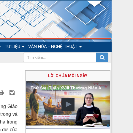
TƯ LIỆU
VĂN HÓA - NGHỆ THUẬT
LỜI CHÚA MỖI NGÀY
Thứ Sáu Tuần XVIII Thường Niên A
ờng Giáo
trọng và
ha trong
m dự của