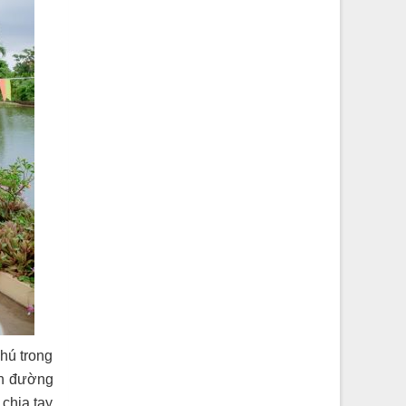
hú trong
nh đường
 chia tay