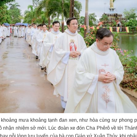
ững khoảng mưa khoảng tạnh đan xen, như hòa cùng sự phong p
ô nhận nhiệm sở mới. Lúc đoàn xe đón Cha Phêrô về tới Thá
hay nỗi lòng lưu luyến của bà con Giáo xứ Xuân Thủy, khi phải