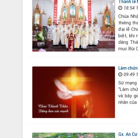
Thánh lễ
18:54 
Chúa Nhậ
thiêng th
đại lễ C
biệt, kh
dâng Thá
mục Bùi C
Làm chứn
09:49 
Sứ mạng 
“Làm chứ
và bây gi
nhân của 
Gx. An Cư