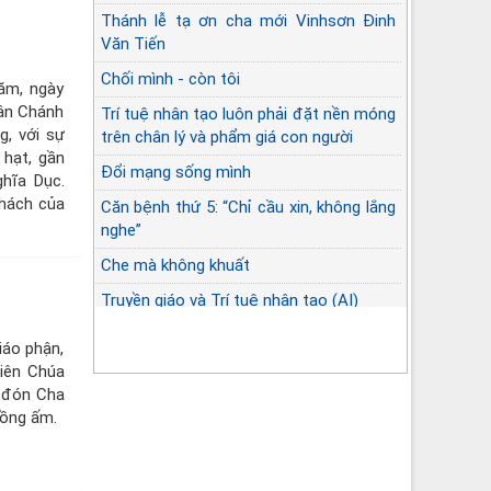
Thánh lễ tạ ơn cha mới Vinhsơn Đinh
Văn Tiến
Chối mình - còn tôi
ăm, ngày
tân Chánh
Trí tuệ nhân tạo luôn phải đặt nền móng
, với sự
trên chân lý và phẩm giá con người
 hạt, gần
Đổi mạng sống mình
hĩa Dục.
khách của
Căn bệnh thứ 5: “Chỉ cầu xin, không lắng
nghe”
Che mà không khuất
Truyền giáo và Trí tuệ nhân tạo (AI)
iáo phận,
hiên Chúa
ã đón Cha
nồng ấm.