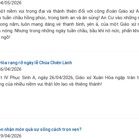
04/05/2026
ột niềm vui trọng đại và thánh thiện đối với cộng đoàn Giáo xứ A
tuần chầu hồng phúc, trong bình an và ân sủng! An Cư vào những 
rong năm, luôn mang dáng vẻ thanh bình, yên ả, của một Giáo xứ
 nông. Nhưng trong những ngày tuần chầu, bầu khí nô nức, phấn khở
 ngõ!
Hòa rạng rỡ ngày lễ Chúa Chiên Lành
26/04/2026
t IV Phục Sinh A, ngày 26/04/2026, Giáo xứ Xuân Hòa ngập tràn 
àng của nhiều niềm vui thật lớn lao và thiêng thánh!
n nhận món quà sự sống cách trọn vẹn?
19/04/2026