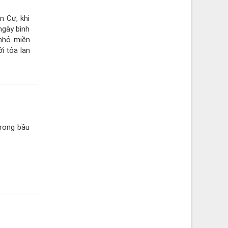
n Cư, khi
ngày bình
 nhỏ miền
i tỏa lan
trong bầu