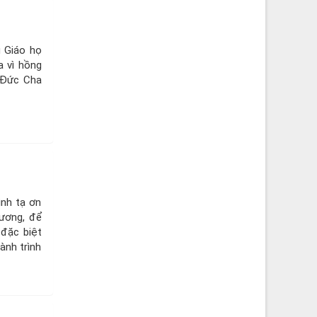
g Giáo họ
a vì hồng
 Đức Cha
ình tạ ơn
ương, để
 đặc biệt
ành trình