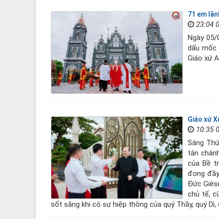
71 em lãn
23:04 
Ngày 05/
dấu mốc 
Giáo xứ A
Giáo xứ X
10:35 
Sáng Thứ
tân chán
của Bề t
đong đầy 
Đức Giês
chủ tế, c
sốt sắng khi có sự hiệp thông của quý Thầy, quý Dì