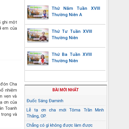
Thứ Năm Tuần XVIII
Thường Niên A
ã ghi một
44 em của
Thứ Tư Tuần XVIII
Thường Niên
Thứ Ba Tuần XVIII
Thường Niên
 đón Cha
BÀI MỚI NHẤT
bổ nhiệm
ọn vẹn và
Đuốc Sáng Đaminh
Tạ ơn của
Văn Toanh
Lễ tạ ơn cha mới Tôma Trần Minh
 trọng và
Thắng, OP.
Chẳng có gì không được làm được