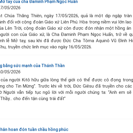
 Mở tay của cha Đaminh Phạm Ngọc Huấn
17/05/2026
t Chúa Thăng Thiên, ngày 17/05/2026, quả là một dịp ngập tràn 
ánh đối với cộng đoàn Giáo xứ Liên Phú. Hòa trong niềm vui lớn lao
húa Lên Trời, cộng đoàn Giáo xứ còn được đón nhận một hồng ân 
i người con của Giáo xứ, là Cha Đaminh Phạm Ngọc Huấn, trở về 
nh lễ Mở tay, sau khi đã được Đức Cha Tôma Aquinô Vũ Đình Hi
hu, truyền chức linh mục vào ngày 16/05/2026.
g bằng sức mạnh của Thánh Thần
10/05/2026
của người Kitô hữu giữa lòng thế giới có thể được cô đọng tron
ng cho Tin Mừng”. Trước khi về trời, Đức Giêsu đã truyền cho cá
ờ Người vẫn tiếp tục ngỏ lời với mỗi người chúng ta: “Anh em sẽ
Thầy… cho đến tận cùng trái đất”
 hân hoan đón tuần chầu hồng phúc