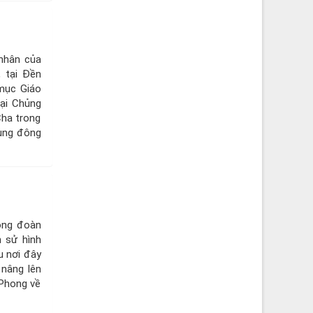
 nhân của
 tại Đền
mục Giáo
Đại Chủng
ha trong
cùng đông
ộng đoàn
h sử hình
u nơi đây
 nâng lên
 Phong về