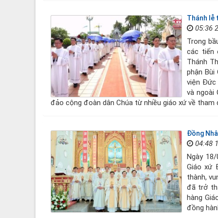
Thánh lễ 
05:36 
Trong bầu
các tiến
Thánh Th
phận Bùi
viện Đức
và ngoài 
đảo cộng đoàn dân Chúa từ nhiều giáo xứ về tham d
Đồng Nhân
04:48 
Ngày 18/
Giáo xứ 
thành, vu
đã trở t
hàng Giá
đồng hàn