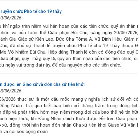
truyền chức Phó tế cho 19 thầy
20/06/2026
 khí ngập tràn niềm vui hân hoan của các tiến chức, quý ân thân
 chức và của toàn thể Giáo phận Bùi Chu, sáng ngày 20/06/2026,
ánh Gia, Giáo xứ Kiên Lao, Đức Cha Tôma A. Vũ Đình Hiệu, Giám 
 Chu, đã chủ sự Thánh lễ truyền chức Phó tế cho 19 Thầy thuộc 
 Mẹ Vô Nhiễm Bùi Chu. Hiệp dâng Thánh lễ còn có đông đảo quý C
Giáo phận, quý Thầy, quý Dì, quý ân thân nhân của các tiến chức, 
ự ngày vui trọng đại này, để cầu nguyện cho các tiến chức.
 được lên Giáo xứ và đón cha xứ tiên khởi
18/06/2026
06/2026 thực sự là một dấu mốc mang ý nghĩa lịch sử đối với c
Đồng Nhân. Trải qua biết bao biến cố thăng trầm trong dòng lịc
n đắp và phát triển, hôm nay, niềm mong đợi của bao thế hệ tín hữ
hành hiện thực, khi Đồng Nhân chính thức được Bề trên Giáo phận
o xứ, đồng thời hân hoan đón nhận Cha xứ tiên khởi Giuse Vũ Văn
h và coi sóc cộng đoàn.