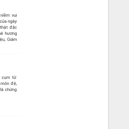
niềm vui
 của ngày
thật đặc
quê hương
ệu, Giám
g cụm từ:
c môn đệ,
 là chứng