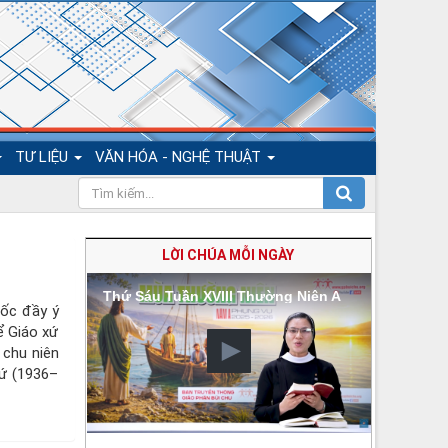
TƯ LIỆU
VĂN HÓA - NGHỆ THUẬT
LỜI CHÚA MỖI NGÀY
Thứ Sáu Tuần XVIII Thường Niên A
ốc đầy ý
ể Giáo xứ
 chu niên
ứ (1936–