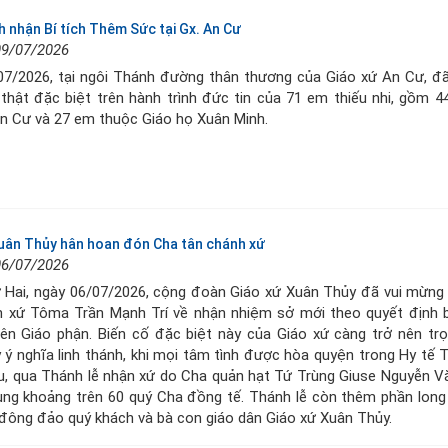
h nhận Bí tích Thêm Sức tại Gx. An Cư
09/07/2026
07/2026, tại ngôi Thánh đường thân thương của Giáo xứ An Cư, đ
thật đặc biệt trên hành trình đức tin của 71 em thiếu nhi, gồm 
n Cư và 27 em thuộc Giáo họ Xuân Minh.
uân Thủy hân hoan đón Cha tân chánh xứ
06/07/2026
 Hai, ngày 06/07/2026, cộng đoàn Giáo xứ Xuân Thủy đã vui mừng
h xứ Tôma Trần Mạnh Trí về nhận nhiệm sở mới theo quyết định 
rên Giáo phận. Biến cố đặc biệt này của Giáo xứ càng trở nên tr
ý nghĩa linh thánh, khi mọi tâm tình được hòa quyện trong Hy tế 
u, qua Thánh lễ nhận xứ do Cha quản hạt Tứ Trùng Giuse Nguyễn 
ùng khoảng trên 60 quý Cha đồng tế. Thánh lễ còn thêm phần long
, đông đảo quý khách và bà con giáo dân Giáo xứ Xuân Thủy.