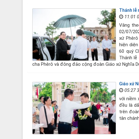
Thánh lễ 
11:01 
Vâng the
02/07/202
xứ Phêrô
hiện diện
60 quý C
Thánh lễ 
cha Phêrô và đông đảo cộng đoàn Giáo xứ Nghĩa D
Giáo xứ N
05:27 
với niềm 
đều là d
trên đoà
tân chánh