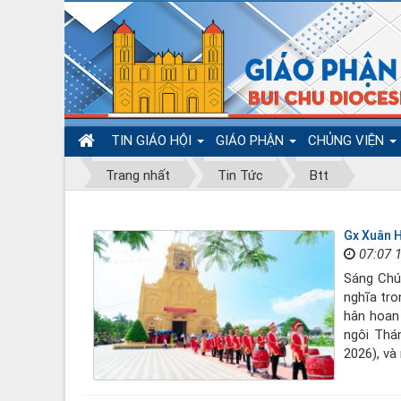
TIN GIÁO HỘI
GIÁO PHẬN
CHỦNG VIỆN
Trang nhất
Tin Tức
Btt
Gx Xuân H
07:07 
Sáng Chú
nghĩa tro
hân hoan
ngôi Thá
2026), và