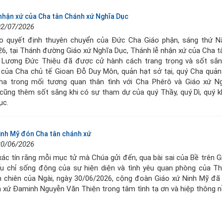
nhận xứ của Cha tân Chánh xứ Nghĩa Dục
02/07/2026
o quyết định thuyên chuyển của Đức Cha Giáo phận, sáng thứ N
6, tại Thánh đường Giáo xứ Nghĩa Dục, Thánh lễ nhận xứ của Cha 
 Lương Đức Thiệu đã được cử hành cách trang trọng và sốt sắng
 của Cha chủ tế Gioan Đỗ Duy Môn, quản hạt sở tại, quý Cha quản
ha trong mối tương quan thân tình với Cha Phêrô và Giáo xứ Ng
cũng thêm sốt sắng khi có sự tham dự của quý Thầy, quý Dì, quý 
ục.
inh Mỹ đón Cha tân chánh xứ
30/06/2026
xác tín rằng mỗi mục tử mà Chúa gửi đến, qua bài sai của Bề trên G
ấu chỉ sống động của sự hiện diện và tình yêu quan phòng của T
n chiên của Ngài, ngày 30/06/2026, cộng đoàn Giáo xứ Ninh Mỹ đ
 xứ Đaminh Nguyễn Văn Thiện trong tâm tình tạ ơn và hiệp thông 