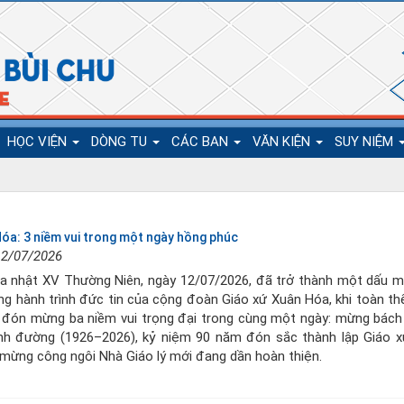
HỌC VIỆN
DÒNG TU
CÁC BAN
VĂN KIỆN
SUY NIỆM
óa: 3 niềm vui trong một ngày hồng phúc
12/07/2026
a nhật XV Thường Niên, ngày 12/07/2026, đã trở thành một dấu m
ng hành trình đức tin của cộng đoàn Giáo xứ Xuân Hóa, khi toàn th
 đón mừng ba niềm vui trọng đại trong cùng một ngày: mừng bách
nh đường (1926–2026), kỷ niệm 90 năm đón sắc thành lập Giáo x
 mừng công ngôi Nhà Giáo lý mới đang dần hoàn thiện.