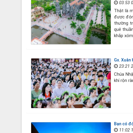
03:53 
Thật là m
được đón 
thường t
quê thuần
khắp xóm
Gx. Xuân 
23:21 
Chúa Nhậ
khí rộn r
Bạn có đó
11:02 