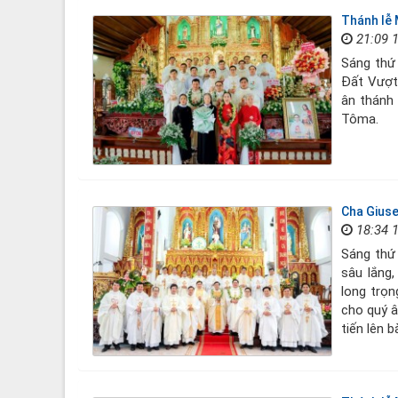
Thánh lễ 
21:09 
Sáng thứ
Đất Vượt
ân thánh
Tôma.
Cha Giuse
18:34 
Sáng thứ 
sâu lắng
long trọ
cho quý â
tiến lên b