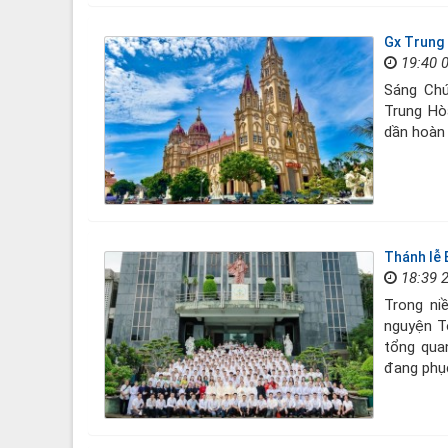
Gx Trung 
19:40 
Sáng Chú
Trung Hò
dần hoàn 
Thánh lễ 
18:39 
Trong ni
nguyện T
tổng qua
đang phục