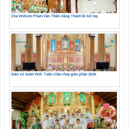
Cha Vinhsơn Phạm Văn Thiên dâng Thánh lễ mở tay
Giáo xứ Quần Vinh: Tuần chầu thay giáo phận 2026