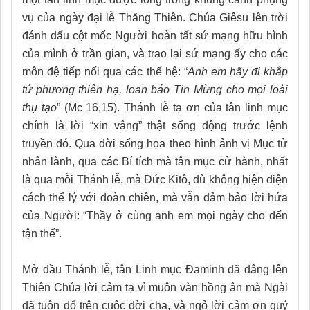
vụ của ngày đại lễ Thăng Thiên. Chúa Giêsu lên trời
đánh dấu cột mốc Người hoàn tất sứ mạng hữu hình
của mình ở trần gian, và trao lại sứ mạng ấy cho các
môn đệ tiếp nối qua các thế hệ: “
Anh em hãy đi khắp
tứ phương thiên hạ, loan báo Tin Mừng cho mọi loài
thụ tạo
” (Mc 16,15). Thánh lễ tạ ơn của tân linh mục
chính là lời “xin vâng” thật sống động trước lệnh
truyền đó. Qua đời sống họa theo hình ảnh vị Mục tử
nhân lành, qua các Bí tích mà tân mục cử hành, nhất
là qua mỗi Thánh lễ, mà Đức Kitô, dù không hiện diện
cách thể lý với đoàn chiên, mà vẫn đảm bảo lời hứa
của Người: “Thầy ở cùng anh em mọi ngày cho đến
tận thế”.
Mở đầu Thánh lễ, tân Linh mục Đaminh đã dâng lên
Thiên Chúa lời cảm tạ vì muôn vàn hồng ân mà Ngài
đã tuôn đổ trên cuộc đời cha, và ngỏ lời cảm ơn quý