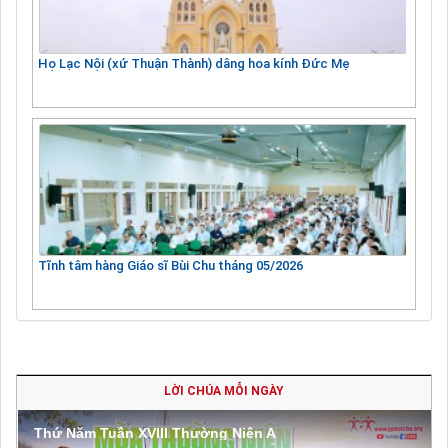
Họ Lạc Nội (xứ Thuận Thành) dâng hoa kính Đức Mẹ
Tĩnh tâm hàng Giáo sĩ Bùi Chu tháng 05/2026
LỜI CHÚA MỖI NGÀY
Thứ Năm Tuần XVIII Thường Niên A