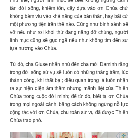
như thế, người linh mục sẽ biết không ngừng canh
tân đời sống, khiêm tốn, cậy dựa vào ơn Chúa chứ
không bám víu vào khả năng của bản thân, hay bất cứ
một phương tiện trần thế nào. Cũng như bình sành sẽ
vỡ nếu như rơi khỏi thứ đang nâng đỡ chúng, người
linh mục cũng sẽ gục ngã nếu như không tìm đến sự
tựa nương vào Chúa.
Từ đó, cha Giuse nhắn nhủ đến cha mới Đaminh rằng
trong đời sống sứ vụ sẽ luôn có những thăng trầm, lúc
thành công, khi thất bại; điều quan trọng là luôn nhận
ra sự hiện diện âm thầm nhưng mãnh liệt của Thiên
Chúa trong cuộc đời mình; để từ đó, biết tạ ơn Chúa
trong mọi ngoài cảnh, bằng cách không ngừng nỗ lực
cộng tác với ơn Chúa, chu toàn sứ vụ đã được Thiên
Chúa trao phó.