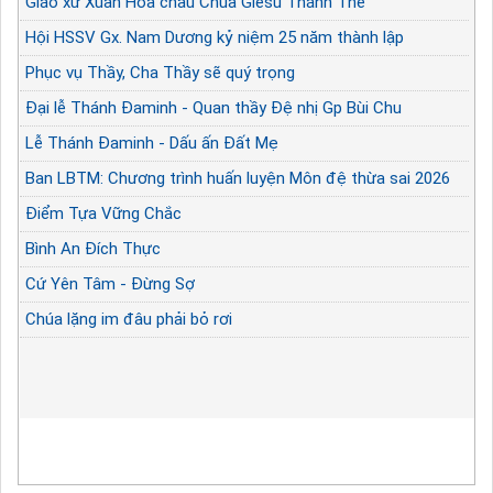
Giáo xứ Xuân Hóa chầu Chúa Giêsu Thánh Thể
Hội HSSV Gx. Nam Dương kỷ niệm 25 năm thành lập
Phục vụ Thầy, Cha Thầy sẽ quý trọng
Đại lễ Thánh Đaminh - Quan thầy Đệ nhị Gp Bùi Chu
Lễ Thánh Đaminh - Dấu ấn Đất Mẹ
Ban LBTM: Chương trình huấn luyện Môn đệ thừa sai 2026
Điểm Tựa Vững Chắc
Bình An Đích Thực
Cứ Yên Tâm - Đừng Sợ
Chúa lặng im đâu phải bỏ rơi