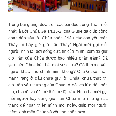
Trong bài giảng, dựa trên các bài đọc trong Thánh lễ,
nhất là Lời Chúa Ga 14,15-2, cha Giuse đã giúp cộng
đoàn đào sâu lời Chúa phán: “Nếu các con yêu mến
Thầy thì hãy giữ giới răn Thầy” Ngài mời gọi mỗi
người nhìn lại đời sống đức tin của mình, xem đã giữ
giới răn của Chúa được bao nhiêu phần trăm? Đã
yêu mến Chúa trên hết mọi sự chưa? Có thương yêu
người khác như chính mình không? Cha Giuse nhấn
mạnh rằng ở đâu chưa giữ lời Chúa, chưa thực thi
giới răn yêu thương của Chúa, ở đó có lừa dối, hận
thù, chia rẽ, và đủ thứ thói hư tật xấu. Nên cha mời gọi
mỗi người hãy dùng giới răn Chúa như những nấc
thang để hoàn thiện mình mỗi ngày, giúp mọi người
thêm kính mến Chúa và yêu tha nhân hơn.