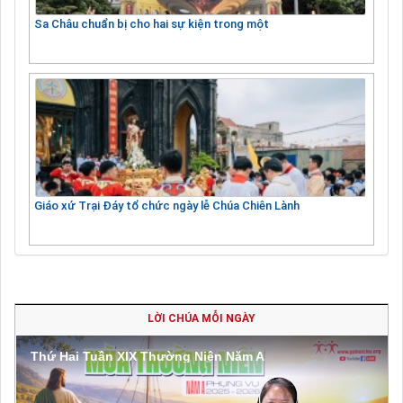
Sa Châu chuẩn bị cho hai sự kiện trong một
Giáo xứ Trại Đáy tổ chức ngày lễ Chúa Chiên Lành
LỜI CHÚA MỖI NGÀY
Thứ Hai Tuần XIX Thường Niên Năm A