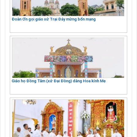
Đoàn Ơn gọi giáo xứ Trại Đáy mừng bổn mạng
Giáo họ Đồng Tâm (xứ Đại Đồng) dâng Hoa kính Mẹ