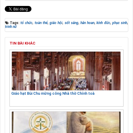
Tags:
tổ chức
,
toàn thể
,
giáo hội
,
sốt sắng
,
hân hoan
,
kính đức
,
phục sinh
,
trinh nữ
TIN BÀI KHÁC
Giáo hạt Bùi Chu mừng công Nhà thờ Chính toà