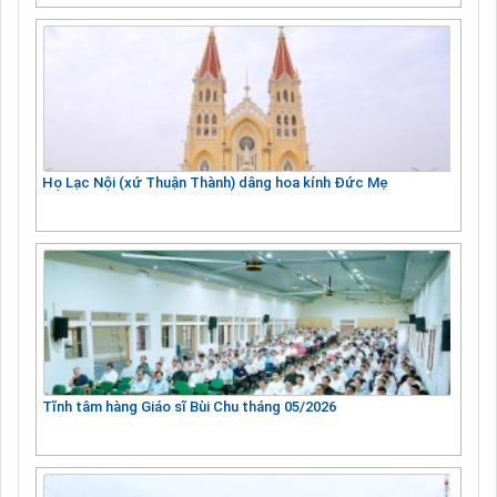
Họ Lạc Nội (xứ Thuận Thành) dâng hoa kính Đức Mẹ
Tĩnh tâm hàng Giáo sĩ Bùi Chu tháng 05/2026