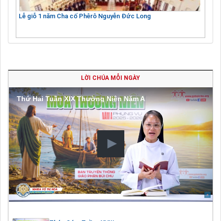
Lễ giỗ 1 năm Cha cố Phêrô Nguyễn Đức Long
LỜI CHÚA MỖI NGÀY
Thứ Hai Tuần XIX Thường Niên Năm A