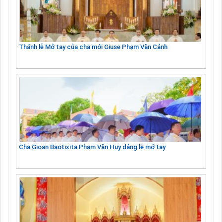
Thánh lễ Mở tay của cha mới Giuse Phạm Văn Cảnh
Cha Gioan Baotixita Phạm Văn Huy dâng lễ mở tay