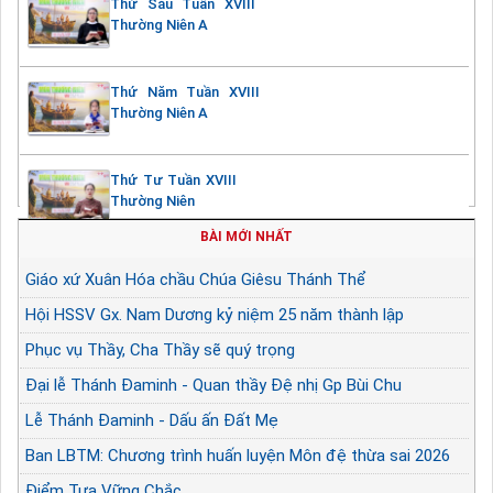
Thứ Sáu Tuần XVIII
Thường Niên A
Thứ Năm Tuần XVIII
Thường Niên A
Thứ Tư Tuần XVIII
Thường Niên
BÀI MỚI NHẤT
Giáo xứ Xuân Hóa chầu Chúa Giêsu Thánh Thể
Hội HSSV Gx. Nam Dương kỷ niệm 25 năm thành lập
Phục vụ Thầy, Cha Thầy sẽ quý trọng
Đại lễ Thánh Đaminh - Quan thầy Đệ nhị Gp Bùi Chu
Lễ Thánh Đaminh - Dấu ấn Đất Mẹ
Ban LBTM: Chương trình huấn luyện Môn đệ thừa sai 2026
Điểm Tựa Vững Chắc