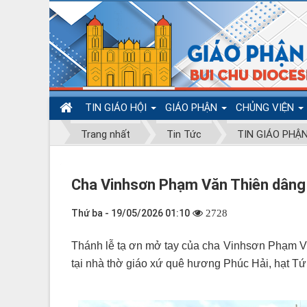
TIN GIÁO HỘI
GIÁO PHẬN
CHỦNG VIỆN
Trang nhất
Tin Tức
TIN GIÁO PHẬ
Cha Vinhsơn Phạm Văn Thiên dâng 
Thứ ba - 19/05/2026 01:10
2728
Thánh lễ tạ ơn mở tay của cha Vinhsơn Phạm Vă
tại nhà thờ giáo xứ quê hương Phúc Hải, hạt Tứ T