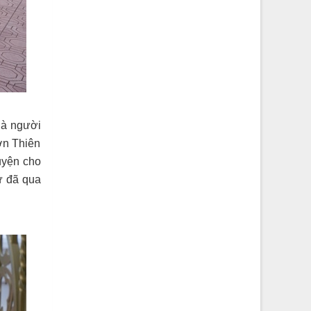
là người
ơn Thiên
uyện cho
ư đã qua