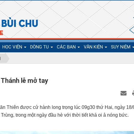
HỌC VIỆN
DÒNG TU
CÁC BAN
VĂN KIỆN
SUY NIỆM
N
Thánh lễ mở tay
n Thiên được cử hành long trọng lúc 09g30 thứ Hai, ngày 18/
rùng, trong một ngày đầu hè với thời tiết khá oi ả nóng bức.