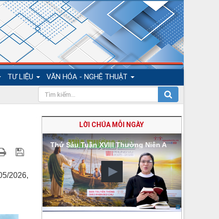
TƯ LIỆU
VĂN HÓA - NGHỆ THUẬT
LỜI CHÚA MỖI NGÀY
Thứ Sáu Tuần XVIII Thường Niên A
05/2026,