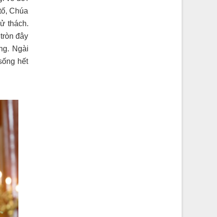
tố, Chúa
ử thách.
tròn đây
ng. Ngài
sống hết