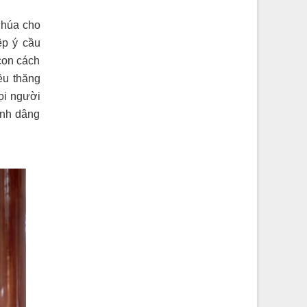
Chúa cho
ệp ý cầu
con cách
iều thăng
ọi người
ình dâng