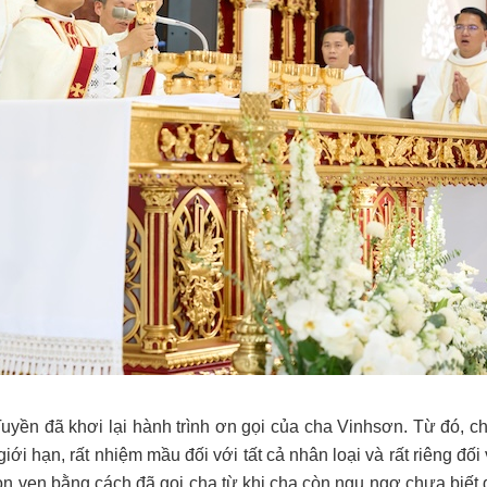
uyền đã khơi lại hành trình ơn gọi của cha Vinhsơn. Từ đó, c
iới hạn, rất nhiệm mầu đối với tất cả nhân loại và rất riêng đối
 vẹn bằng cách đã gọi cha từ khi cha còn ngu ngơ chưa biết g