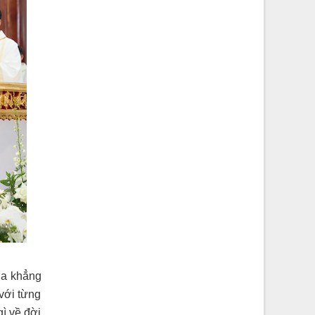
ha khẳng
 với từng
ì về đời