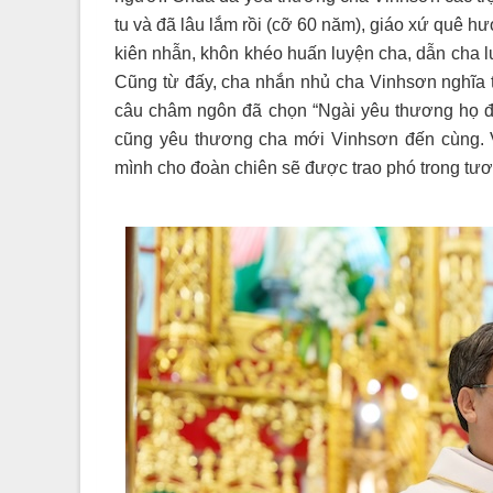
tu và đã lâu lắm rồi (cỡ 60 năm), giáo xứ quê 
kiên nhẫn, khôn khéo huấn luyện cha, dẫn cha l
Cũng từ đấy, cha nhắn nhủ cha Vinhsơn nghĩa t
câu châm ngôn đã chọn “Ngài yêu thương họ đ
cũng yêu thương cha mới Vinhsơn đến cùng. V
mình cho đoàn chiên sẽ được trao phó trong tươn