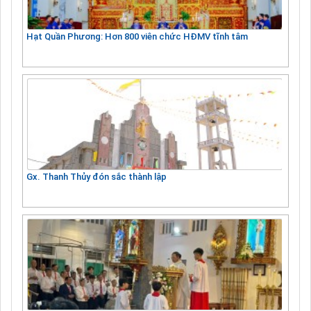
Hạt Quần Phương: Hơn 800 viên chức HĐMV tĩnh tâm
Gx. Thanh Thủy đón sắc thành lập