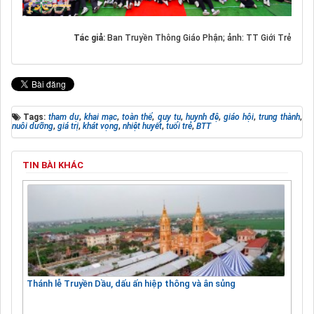
Tác giả:
Ban Truyền Thông Giáo Phận; ảnh: TT Giới Trẻ
Tags:
tham dự
,
khai mạc
,
toàn thể
,
quy tụ
,
huynh đệ
,
giáo hội
,
trung thành
,
nuôi dưỡng
,
giá trị
,
khát vọng
,
nhiệt huyết
,
tuổi trẻ
,
BTT
TIN BÀI KHÁC
Thánh lễ Truyền Dầu, dấu ấn hiệp thông và ân sủng