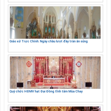
Giáo xứ Trực Chính: Ngày chầu lượt đầy tràn ân sủng
Quý chức HĐMV hạt Đại Đồng tĩnh tâm Mùa Chay