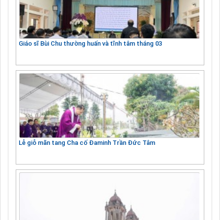
Giáo sĩ Bùi Chu thường huấn và tĩnh tâm tháng 03
Lễ giỗ mãn tang Cha cố Đaminh Trần Đức Tâm