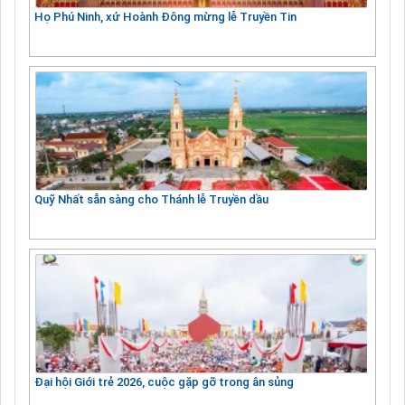
Họ Phú Ninh, xứ Hoành Đông mừng lễ Truyền Tin
Quỹ Nhất sẵn sàng cho Thánh lễ Truyền dầu
Đại hội Giới trẻ 2026, cuộc gặp gỡ trong ân sủng