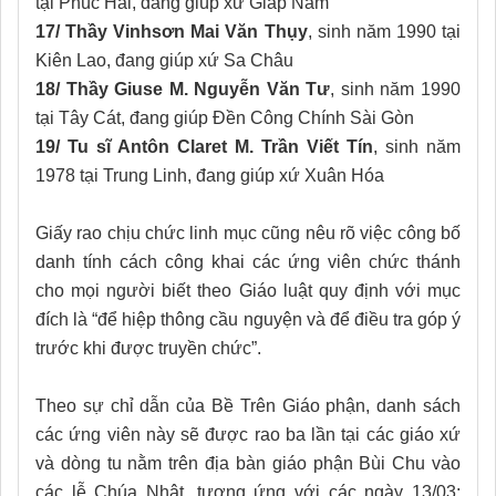
tại Phúc Hải, đang giúp xứ Giáp Nam
17/ Thầy Vinhsơn Mai Văn Thụy
, sinh năm 1990 tại
Kiên Lao, đang giúp xứ Sa Châu
18/ Thầy Giuse M. Nguyễn Văn Tư
, sinh năm 1990
tại Tây Cát, đang giúp Đền Công Chính Sài Gòn
19/ Tu sĩ Antôn Claret M. Trần Viết Tín
, sinh năm
1978 tại Trung Linh, đang giúp xứ Xuân Hóa
Giấy rao chịu chức linh mục cũng nêu rõ việc công bố
danh tính cách công khai các ứng viên chức thánh
cho mọi người biết theo Giáo luật quy định với mục
đích là “để hiệp thông cầu nguyện và để điều tra góp ý
trước khi được truyền chức”.
Theo sự chỉ dẫn của Bề Trên Giáo phận, danh sách
các ứng viên này sẽ được rao ba lần tại các giáo xứ
và dòng tu nằm trên địa bàn giáo phận Bùi Chu vào
các lễ Chúa Nhật, tương ứng với các ngày 13/03;