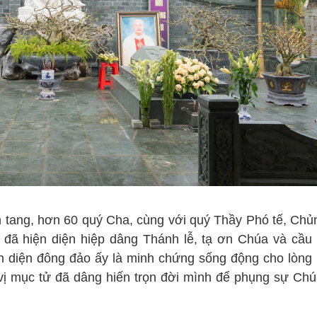
n tang, hơn 60 quý Cha, cùng với quý Thầy Phó tế, Chủ
đã hiện diện hiệp dâng Thánh lễ, tạ ơn Chúa và cầu
n diện đông đảo ấy là minh chứng sống động cho lòng
ị mục tử đã dâng hiến trọn đời mình để phụng sự Chú