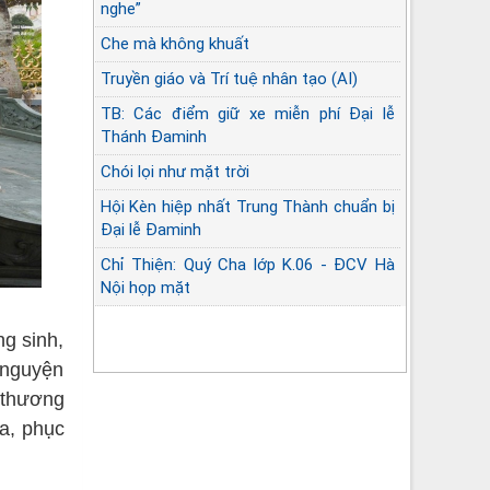
nghe”
Che mà không khuất
Truyền giáo và Trí tuệ nhân tạo (AI)
TB: Các điểm giữ xe miễn phí Đại lễ
Thánh Đaminh
Chói lọi như mặt trời
Hội Kèn hiệp nhất Trung Thành chuẩn bị
Đại lễ Đaminh
Chỉ Thiện: Quý Cha lớp K.06 - ĐCV Hà
Nội họp mặt
Góc lặng sứ vụ Linh mục
ng sinh,
 nguyện
 thương
a, phục