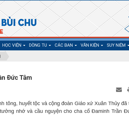
HỌC VIỆN
DÒNG TU
CÁC BAN
VĂN KIỆN
SUY NIỆM
N
rần Đức Tâm
inh tông, huyết tộc và cộng đoàn Giáo xứ Xuân Thủy đã
 để tưởng nhớ và cầu nguyện cho cha cố Đaminh Trần 