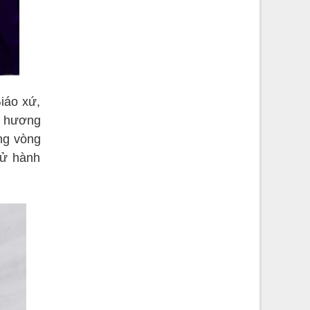
iáo xứ,
i hương
ng vòng
cử hành