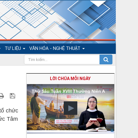
TƯ LIỆU
VĂN HÓA - NGHỆ THUẬT
LỜI CHÚA MỖI NGÀY
Thứ Sáu Tuần XVIII Thường Niên A
 tổ chức
Đức Tâm