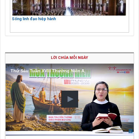
Sống linh đạo hiệp hành
LỜI CHÚA MỖI NGÀY
Thứ Sáu Tuần XVIII Thường Niên A