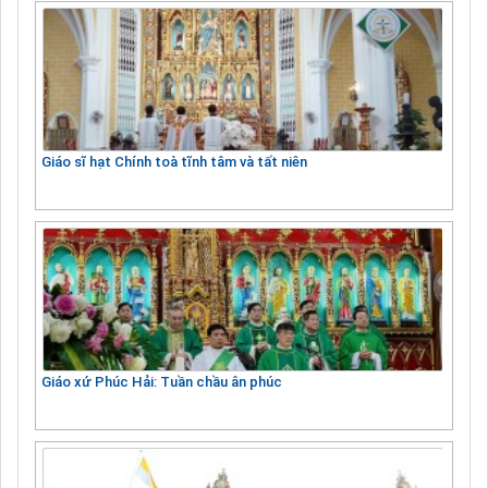
Giáo sĩ hạt Chính toà tĩnh tâm và tất niên
Giáo xứ Phúc Hải: Tuần chầu ân phúc