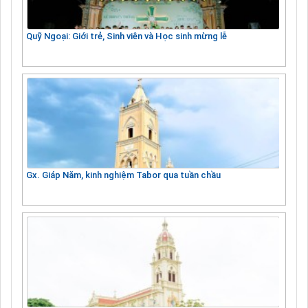
Quỹ Ngoại: Giới trẻ, Sinh viên và Học sinh mừng lễ
Gx. Giáp Năm, kinh nghiệm Tabor qua tuần chầu