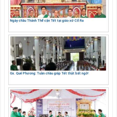
Ngày chầu Thánh Thể cận Tết tại giáo xứ Cổ Ra
Gx. Quế Phương: Tuần chầu giáp Tết thật bất ngờ!