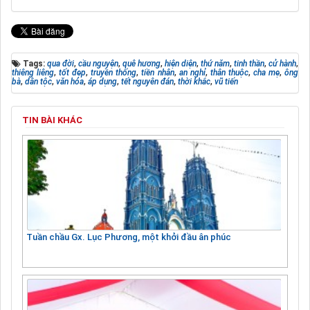
Tags:
qua đời
,
cầu nguyện
,
quê hương
,
hiện diện
,
thứ năm
,
tinh thần
,
cử hành
,
thiêng liêng
,
tốt đẹp
,
truyền thống
,
tiền nhân
,
an nghỉ
,
thân thuộc
,
cha mẹ
,
ông
bà
,
dân tộc
,
văn hóa
,
áp dụng
,
tết nguyên đán
,
thời khắc
,
vũ tiến
TIN BÀI KHÁC
Tuần chầu Gx. Lục Phương, một khởi đầu ân phúc