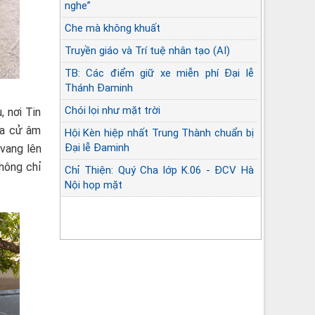
nghe”
Che mà không khuất
Truyền giáo và Trí tuệ nhân tạo (AI)
TB: Các điểm giữ xe miễn phí Đại lễ
Thánh Đaminh
Chói lọi như mặt trời
 nơi Tin
ĩa cử âm
Hội Kèn hiệp nhất Trung Thành chuẩn bị
Đại lễ Đaminh
 vang lên
không chỉ
Chỉ Thiện: Quý Cha lớp K.06 - ĐCV Hà
Nội họp mặt
Góc lặng sứ vụ Linh mục