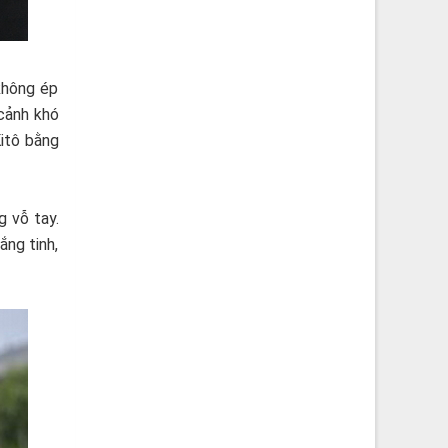
không ép
cảnh khó
itô bằng
g vỗ tay.
ng tinh,