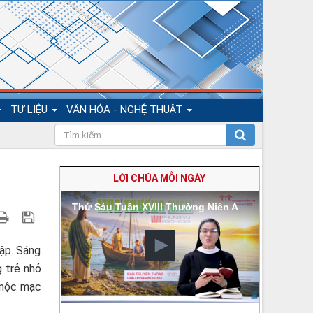
TƯ LIỆU
VĂN HÓA - NGHỆ THUẬT
LỜI CHÚA MỖI NGÀY
Thứ Sáu Tuần XVIII Thường Niên A
ập. Sáng
 trẻ nhỏ
n mộc mạc