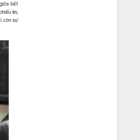
giữa tiết
phiếu ăn,
hỉ còn sự