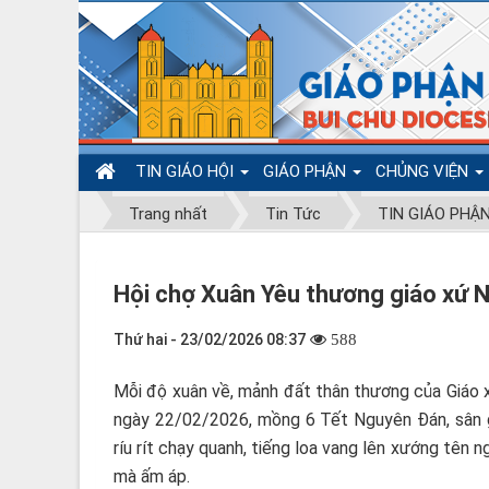
TIN GIÁO HỘI
GIÁO PHẬN
CHỦNG VIỆN
Trang nhất
Tin Tức
TIN GIÁO PHẬ
Hội chợ Xuân Yêu thương giáo xứ
Thứ hai - 23/02/2026 08:37
588
Mỗi độ xuân về, mảnh đất thân thương của Giáo 
ngày 22/02/2026, mồng 6 Tết Nguyên Đán, sân gi
ríu rít chạy quanh, tiếng loa vang lên xướng tên
mà ấm áp.