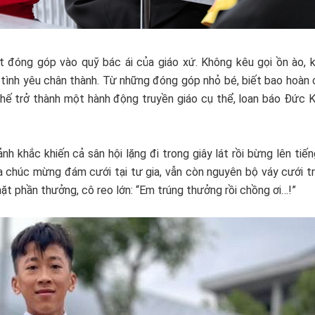
t đóng góp vào quỹ bác ái của giáo xứ. Không kêu gọi ồn ào, 
 tình yêu chân thành. Từ những đóng góp nhỏ bé, biết bao hoàn 
hế trở thành một hành động truyền giáo cụ thể, loan báo Đức K
h khắc khiến cả sân hội lặng đi trong giây lát rồi bừng lên tiến
 chúc mừng đám cưới tại tư gia, vẫn còn nguyên bộ váy cưới trắ
t phần thưởng, cô reo lớn: “Em trúng thưởng rồi chồng ơi…!”