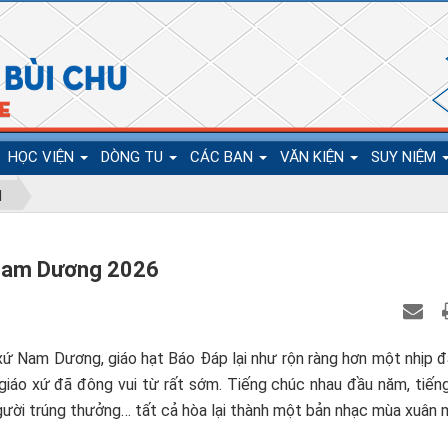
HỌC VIỆN
DÒNG TU
CÁC BAN
VĂN KIỆN
SUY NIỆM
N
 Nam Dương 2026
xứ Nam Dương, giáo hạt Báo Đáp lại như rộn ràng hơn một nhịp đ
áo xứ đã đông vui từ rất sớm. Tiếng chúc nhau đầu năm, tiếng
 người trúng thưởng… tất cả hòa lại thành một bản nhạc mùa xuâ