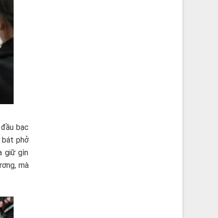
i đầu bạc
 bát phở
 giữ gìn
hương, mà