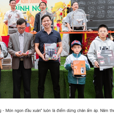
g - Món ngon đầu xuân” luôn là điểm dừng chân ấm áp. Năm thứ