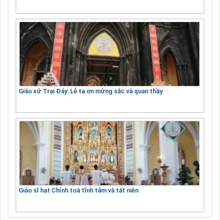
Giáo xứ Trại Đáy: Lễ tạ ơn mừng sắc và quan thầy
Giáo sĩ hạt Chính toà tĩnh tâm và tất niên