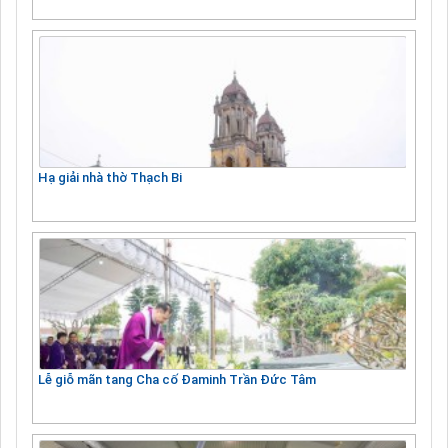
Hạ giải nhà thờ Thạch Bi
Lễ giỗ mãn tang Cha cố Đaminh Trần Đức Tâm