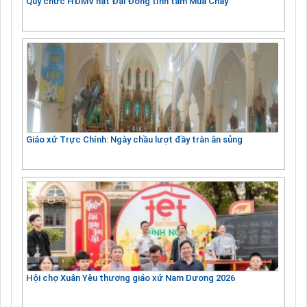
Quý chức HĐMV hạt Đại Đồng tĩnh tâm Mùa Chay
Giáo xứ Trực Chính: Ngày chầu lượt đầy tràn ân sủng
Hội chợ Xuân Yêu thương giáo xứ Nam Dương 2026