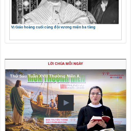
Vị Giáo hoàng cuối cùng đội vương miện ba tầng
LỜI CHÚA MỖI NGÀY
Thứ Sáu Tuần XVIII Thường Niên A