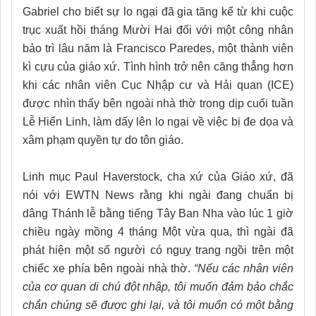
Gabriel cho biết sự lo ngại đã gia tăng kể từ khi cuộc
trục xuất hồi tháng Mười Hai đối với một công nhân
bảo trì lâu năm là Francisco Paredes, một thành viên
kì cựu của giáo xứ. Tình hình trở nên căng thẳng hơn
khi các nhân viên Cục Nhập cư và Hải quan (ICE)
được nhìn thấy bên ngoài nhà thờ trong dịp cuối tuần
Lễ Hiển Linh, làm dấy lên lo ngại về việc bị đe dọa và
xâm phạm quyền tự do tôn giáo.
Linh mục Paul Haverstock, cha xứ của Giáo xứ, đã
nói với EWTN News rằng khi ngài đang chuẩn bị
dâng Thánh lễ bằng tiếng Tây Ban Nha vào lúc 1 giờ
chiều ngày mồng 4 tháng Một vừa qua, thì ngài đã
phát hiện một số người có nguỵ trang ngồi trên một
chiếc xe phía bên ngoài nhà thờ.
“Nếu các nhân viên
của cơ quan di chú đột nhập, tôi muốn đảm bảo chắc
chắn chúng sẽ được ghi lại, và tôi muốn có một bằng