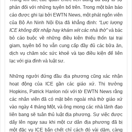
phản đối với những tuyên bố trên. Trong một bản báo
cáo được ghi lại bởi EWTN News, một phát ngôn viên
của Bộ An Ninh Nội Địa đã khẳng định:
“Lực lượng
ICE không đột nhập hay khám xét các nhà thờ”
và bác
bỏ cáo buộc về những điều kiện thiếu thốn tại trại
giam, tuyên bố họ vẫn cung cấp đầy đủ các bữa ăn,
dịch vụ chăm sóc sức khoẻ và tạo điều kiện để liên
lạc với gia đình và luật sư.
Những người đứng đầu địa phương cũng xác nhận
hoạt động của ICE gần các giáo xứ. Thị trưởng
Hopkins, Patrick Hanlon nói với tờ EWTN News rằng
các nhân viên đã có mặt bên ngoài nhà thờ giáo xứ
vào ngày 4 tháng Một, và ông mong các nhà lãnh đạo
liên bang sẽ tuân thủ luật địa phương. Sự việc được
dấy lên ngay sau khi một cư dân địa phương đã bị
một đặc vụ ICE bắn chết chỉ cách đó vài dặm, càng