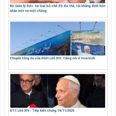
Bộ Giáo lý Đức tin loại bỏ chế độ đa thê, tái khẳng định hôn
nhân một vợ một chồng
Chuyến tông du của ĐGH Lêô XIV: Tiếng nói vì Hoà bình
ĐTC Lêô XIV - Tiếp kiến chung 19/11/2025