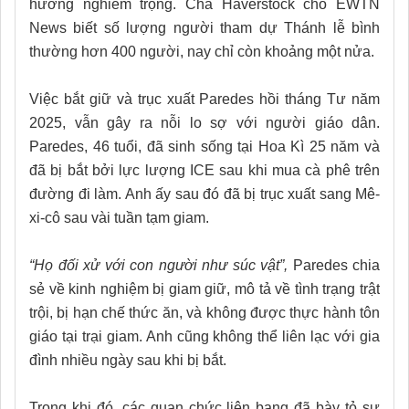
hưởng nghiêm trọng. Cha Haverstock cho EWTN
News biết số lượng người tham dự Thánh lễ bình
thường hơn 400 người, nay chỉ còn khoảng một nửa.
Việc bắt giữ và trục xuất Paredes hồi tháng Tư năm
2025, vẫn gây ra nỗi lo sợ với người giáo dân.
Paredes, 46 tuổi, đã sinh sống tại Hoa Kì 25 năm và
đã bị bắt bởi lực lượng ICE sau khi mua cà phê trên
đường đi làm. Anh ấy sau đó đã bị trục xuất sang Mê-
xi-cô sau vài tuần tạm giam.
“Họ đối xử với con người như súc vật”,
Paredes chia
sẻ về kinh nghiệm bị giam giữ, mô tả về tình trạng trật
trội, bị hạn chế thức ăn, và không được thực hành tôn
giáo tại trại giam. Anh cũng không thể liên lạc với gia
đình nhiều ngày sau khi bị bắt.
Trong khi đó, các quan chức liên bang đã bày tỏ sự