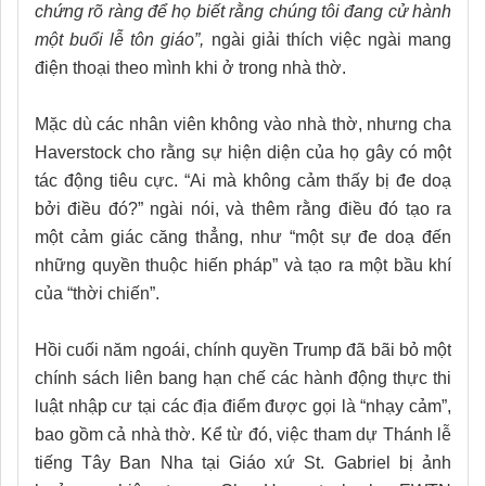
chứng rõ ràng để họ biết rằng chúng tôi đang cử hành
một buổi lễ tôn giáo”,
ngài giải thích việc ngài mang
điện thoại theo mình khi ở trong nhà thờ.
Mặc dù các nhân viên không vào nhà thờ, nhưng cha
Haverstock cho rằng sự hiện diện của họ gây có một
tác động tiêu cực. “Ai mà không cảm thấy bị đe doạ
bởi điều đó?” ngài nói, và thêm rằng điều đó tạo ra
một cảm giác căng thẳng, như “một sự đe doạ đến
những quyền thuộc hiến pháp” và tạo ra một bầu khí
của “thời chiến”.
Hồi cuối năm ngoái, chính quyền Trump đã bãi bỏ một
chính sách liên bang hạn chế các hành động thực thi
luật nhập cư tại các địa điểm được gọi là “nhạy cảm”,
bao gồm cả nhà thờ. Kể từ đó, việc tham dự Thánh lễ
tiếng Tây Ban Nha tại Giáo xứ St. Gabriel bị ảnh