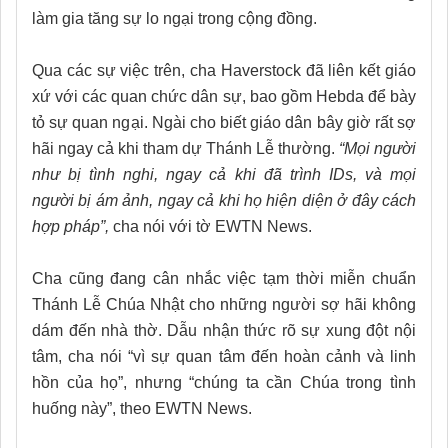
làm gia tăng sự lo ngại trong cộng đồng.
Qua các sự việc trên, cha Haverstock đã liên kết giáo
xứ với các quan chức dân sự, bao gồm Hebda để bày
tỏ sự quan ngại. Ngài cho biết giáo dân bây giờ rất sợ
hãi ngay cả khi tham dự Thánh Lễ thường.
“Mọi người
như bị tình nghi, ngay cả khi đã trình IDs, và mọi
người bị ám ảnh, ngay cả khi họ hiện diện ở đây cách
hợp pháp”,
cha nói với tờ EWTN News.
Cha cũng đang cân nhắc việc tạm thời miễn chuẩn
Thánh Lễ Chúa Nhật cho những người sợ hãi không
dám đến nhà thờ. Dẫu nhận thức rõ sự xung đột nội
tâm, cha nói “vì sự quan tâm đến hoàn cảnh và linh
hồn của họ”, nhưng “chúng ta cần Chúa trong tình
huống này”, theo EWTN News.