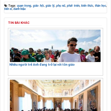
Tags:
quan trọng
,
giáo hội
,
giáo lý
,
phụ nữ
,
phát triển
,
kiến thức
,
thần học
,
tiến sĩ
,
danh hiệu
TIN BÀI KHÁC
Nhiều người trẻ Anh đang trở lại với tôn giáo