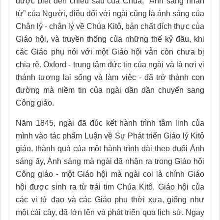
được biết đến chiều sâu của Chúa, “Ánh sáng nhân
từ” của Người, điều đối với ngài cũng là ánh sáng của
Chân lý - chân lý về Chúa Kitô, bản chất đích thực của
Giáo hội, và truyền thống của những thế kỷ đầu, khi
các Giáo phụ nói với một Giáo hội vẫn còn chưa bị
chia rẽ. Oxford - trung tâm đức tin của ngài và là nơi vị
thánh tương lai sống và làm việc - đã trở thành con
đường mà niềm tin của ngài dần dần chuyển sang
Công giáo.
Năm 1845, ngài đã đúc kết hành trình tâm linh của
mình vào tác phẩm Luận về Sự Phát triển Giáo lý Kitô
giáo, thành quả của một hành trình dài theo đuổi Ánh
sáng ấy, Ánh sáng mà ngài đã nhận ra trong Giáo hội
Công giáo - một Giáo hội mà ngài coi là chính Giáo
hội được sinh ra từ trái tim Chúa Kitô, Giáo hội của
các vị tử đạo và các Giáo phụ thời xưa, giống như
một cái cây, đã lớn lên và phát triển qua lịch sử. Ngay