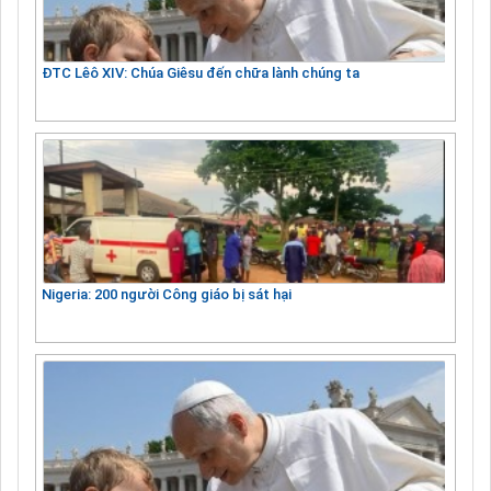
ĐTC Lêô XIV: Chúa Giêsu đến chữa lành chúng ta
Nigeria: 200 người Công giáo bị sát hại