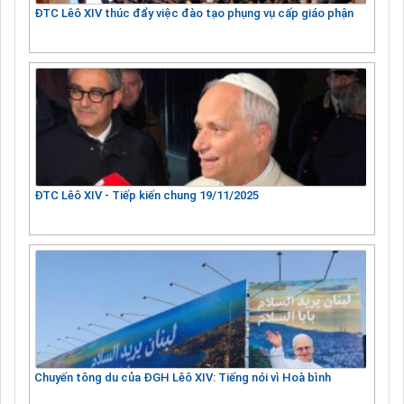
ĐTC Lêô XIV thúc đẩy việc đào tạo phụng vụ cấp giáo phận
ĐTC Lêô XIV - Tiếp kiến chung 19/11/2025
Chuyến tông du của ĐGH Lêô XIV: Tiếng nói vì Hoà bình