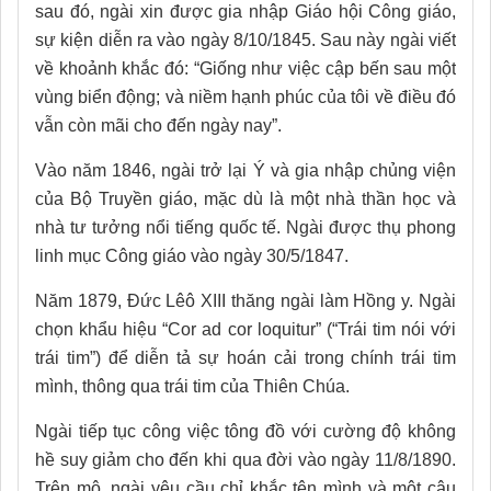
sau đó, ngài xin được gia nhập Giáo hội Công giáo,
sự kiện diễn ra vào ngày 8/10/1845. Sau này ngài viết
về khoảnh khắc đó: “Giống như việc cập bến sau một
vùng biển động; và niềm hạnh phúc của tôi về điều đó
vẫn còn mãi cho đến ngày nay”.
Vào năm 1846, ngài trở lại Ý và gia nhập chủng viện
của Bộ Truyền giáo, mặc dù là một nhà thần học và
nhà tư tưởng nổi tiếng quốc tế. Ngài được thụ phong
linh mục Công giáo vào ngày 30/5/1847.
Năm 1879, Đức Lêô XIII thăng ngài làm Hồng y. Ngài
chọn khẩu hiệu “Cor ad cor loquitur” (“Trái tim nói với
trái tim”) để diễn tả sự hoán cải trong chính trái tim
mình, thông qua trái tim của Thiên Chúa.
Ngài tiếp tục công việc tông đồ với cường độ không
hề suy giảm cho đến khi qua đời vào ngày 11/8/1890.
Trên mộ, ngài yêu cầu chỉ khắc tên mình và một câu