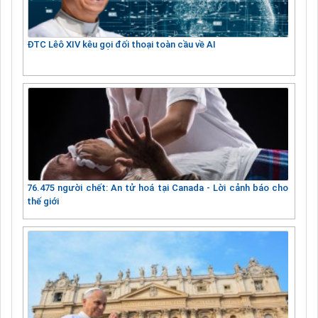
ĐTC Lêô XIV kêu gọi đối thoại toàn cầu về AI
76.475 người chết: An tử hoá tại Canada - Lời cảnh báo cho
thế giới