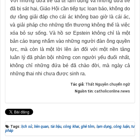
Với những đứa trẻ đã bị lạm dụng và những đứa trẻ
đã bị sát hại, Giáo Hội cần tiếp tục loan báo, không do
dự rằng giải đáp cho cái ác không bao giờ là cái ác,
và giải pháp cho những tổn thương không thể là việc
xóa bỏ sự sống. Và hồ sơ Epstein không chỉ là một
bản cáo trạng nhắm vào những người đàn ông quyền
lực, mà còn là một lời lên án đối với một nền tảng
luân lý đã phản bội những con người yếu đuối nhất,
không chỉ những đứa bé đã chào đời, mà ngày cả
những thai nhi chưa được sinh ra.
Tác giả:
Thất Nguyễn chuyển ngữ
Nguồn tin:
catholiconline.news
Tags:
lịch sử
,
liên quan
,
tài liệu
,
công khai
,
ghê tởm
,
lạm dụng
,
công luận
,
tư
pháp