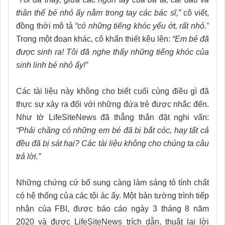
thân thể bé nhỏ ấy nằm trong tay các bác sĩ,”
cô viết,
đồng thời mô tả
“có những tiếng khóc yếu ớt, rất nhỏ.”
Trong một đoạn khác, cô khẩn thiết kêu lên:
“Em bé đã
được sinh ra! Tôi đã nghe thấy những tiếng khóc của
sinh linh bé nhỏ ấy!”
Các tài liệu này không cho biết cuối cùng điều gì đã
thực sự xảy ra đối với những đứa trẻ được nhắc đến.
Như tờ LifeSiteNews đã thẳng thắn đặt nghi vấn:
“Phải chăng có những em bé đã bị bắt cóc, hay tất cả
đều đã bị sát hại? Các tài liệu không cho chúng ta câu
trả lời.”
Những chứng cứ bổ sung càng làm sáng tỏ tính chất
có hệ thống của các tội ác ấy. Một bản tường trình tiếp
nhận của FBI, được báo cáo ngày 3 tháng 8 năm
2020 và được LifeSiteNews trích dẫn, thuật lại lời