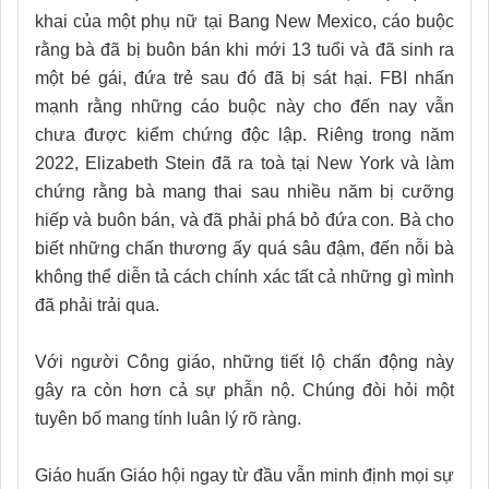
khai của một phụ nữ tại Bang New Mexico, cáo buộc
rằng bà đã bị buôn bán khi mới 13 tuổi và đã sinh ra
một bé gái, đứa trẻ sau đó đã bị sát hại. FBI nhấn
mạnh rằng những cáo buộc này cho đến nay vẫn
chưa được kiểm chứng độc lập. Riêng trong năm
2022, Elizabeth Stein đã ra toà tại New York và làm
chứng rằng bà mang thai sau nhiều năm bị cưỡng
hiếp và buôn bán, và đã phải phá bỏ đứa con. Bà cho
biết những chấn thương ấy quá sâu đậm, đến nỗi bà
không thể diễn tả cách chính xác tất cả những gì mình
đã phải trải qua.
Với người Công giáo, những tiết lộ chấn động này
gây ra còn hơn cả sự phẫn nộ. Chúng đòi hỏi một
tuyên bố mang tính luân lý rõ ràng.
Giáo huấn Giáo hội ngay từ đầu vẫn minh định mọi sự