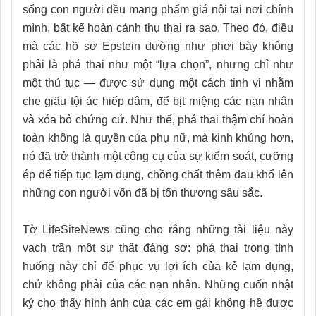
sống con người đều mang phẩm giá nội tại nơi chính
mình, bất kể hoàn cảnh thụ thai ra sao. Theo đó, điều
mà các hồ sơ Epstein dường như phơi bày không
phải là phá thai như một “lựa chọn”, nhưng chỉ như
một thủ tục — được sử dụng một cách tinh vi nhằm
che giấu tội ác hiếp dâm, để bịt miệng các nạn nhân
và xóa bỏ chứng cứ. Như thế, phá thai thậm chí hoàn
toàn không là quyền của phụ nữ, mà kinh khủng hơn,
nó đã trở thành một công cụ của sự kiểm soát, cưỡng
ép để tiếp tục lạm dụng, chồng chất thêm đau khổ lên
những con người vốn đã bị tổn thương sâu sắc.
Tờ LifeSiteNews cũng cho rằng những tài liệu này
vạch trần một sự thật đáng sợ: phá thai trong tình
huống này chỉ để phục vụ lợi ích của kẻ lạm dụng,
chứ không phải của các nạn nhân. Những cuốn nhật
ký cho thấy hình ảnh của các em gái không hề được