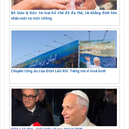
Bộ Giáo lý Đức tin loại bỏ chế độ đa thê, tái khẳng định hôn
nhân một vợ một chồng
Chuyến tông du của ĐGH Lêô XIV: Tiếng nói vì Hoà bình