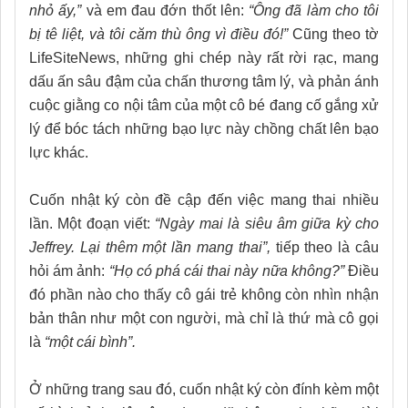
nhỏ ấy,”
và em đau đớn thốt lên:
“Ông đã làm cho tôi
bị tê liệt, và tôi căm thù ông vì điều đó!”
Cũng theo tờ
LifeSiteNews, những ghi chép này rất rời rạc, mang
dấu ấn sâu đậm của chấn thương tâm lý, và phản ánh
cuộc giằng co nội tâm của một cô bé đang cố gắng xử
lý để bóc tách những bạo lực này chồng chất lên bạo
lực khác.
Cuốn nhật ký còn đề cập đến việc mang thai nhiều
lần. Một đoạn viết:
“Ngày mai là siêu âm giữa kỳ cho
Jeffrey. Lại thêm một lần mang thai”,
tiếp theo là câu
hỏi ám ảnh:
“Họ có phá cái thai này nữa không?”
Điều
đó phần nào cho thấy cô gái trẻ không còn nhìn nhận
bản thân như một con người, mà chỉ là thứ mà cô gọi
là
“một cái bình”.
Ở những trang sau đó, cuốn nhật ký còn đính kèm một