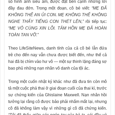
số hình ảnh siêu âm, được đặt bên cạnh những lời
đầy đau đớn. Trong một đoạn, cô bé viết:
“MẸ ĐÃ
KHÔNG THỂ AN ỦI CON. MẸ KHÔNG THỂ KHÔNG
NGHE THẤY TIẾNG CON THÉT LÊN,”
rồi tiếp tục:
“MẸ VÔ CÙNG XIN LỖI. TÂM HỒN MẸ ĐÃ HOÀN
TOÀN TAN VỠ.”
Theo LifeSiteNews, danh tính của cả cô bé lẫn đứa
trẻ cho đến nay vẫn chưa được biết đến, như thể cả
hai đã bị chìm vào hư vô — một sự thinh lặng đáng sợ
bao phủ những nạn nhân vô danh của tội ác.
Trong một cuốn nhật ký khác như đã đưa tin còn mô
tả một cuộc phá thai ở giai đoạn cuối của thai kì, trước
sự chứng kiến của Ghislaine Maxwell. Nạn nhân hồi
tưởng lại rằng cô được bảo phải nhắm mắt lại, nhưng
cô đã không làm vậy vì những gì cô đã chứng kiến.
“Tôi đã thấy, giữa các ngón tay của bà ta, cái đầu và