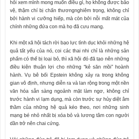
hỏi xem mình mong muốn điều gì, họ không được bảo
vệ, thậm chí bị chấn thươngnghiêm trọng, không chỉ
bởi hành vi cưỡng hiếp, mà còn bởi nỗi mất mát của
chính những đứa con mà họ đã cưu mang.
Khi một xã hội tách rời bạo lực tình dục khỏi những hệ
quả tất yếu của nó, coi các thai nhi chỉ là những sản
phẩm có thể bị loại bỏ, thì xã hội đó đã tạo nên những
điều kiện thuận lợi cho những “kẻ săn mồi” hoành
hành. Vụ bê bối Epstein không xảy ra trong không
gian vô định, nhưng diễn ra và lan rộng trong một nền
văn hóa sẵn sàng ngoảnh mặt làm ngơ, không chỉ
trước hành vi lạm dụng, mà còn trước sự hủy diệt âm
thầm của những hệ quả kéo theo, nơi những sinh
mạng bé nhỏ nhất bị xóa bỏ và lương tâm con người
dần trở nên chai cứng.