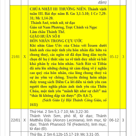
đậm)
CHÚA NHẬT III THƯỜNG NIÊN.
Thánh vịnh
tuần III
.
Bài đọc năm B
. Gn 3,1-5.10; 1 Cr 7,29-
31; Mc 1,14-20.
Thánh Anê, trinh nữ, tử đạo
Giáo xứ
Nam Phương
,
Trực Chính
và
Ngọc
Lâm
chầu Thánh Thể.
GIÁO HUẤN SỐ 8
HÔN NHÂN TRONG CỰU ƯỚC
Khi nhìn Giao Ước của Chúa với Ítraen dưới
hình ảnh của một tình yêu hôn nhân độc hữu và
chung thuỷ, các ngôn sứ đã dọn lòng dân tuyển
21/01
X
05-12
3
chọn để họ ý thức sâu xa về tính duy nhất và bất
khả phân ly của hôn nhân. Sách Rút và Tôbia
đã nêu lên những chứng từ cảm động về ý nghĩa
cao quý của hôn nhân, của lòng chung thuỷ và
sự âu yếm vợ chồng. Truyền thống luôn nhận
thấy trong sách Diễm Ca lời diễn tả tình yêu con
người theo nghĩa phản ánh tình yêu của Thiên
Chúa, một tình yêu “mãnh liệt như sự chết” mà
“thác lũ không dập tắt được” (Dc 8,6-7).
(Sách Giáo Lý Hội Thánh Công Giáo, số
1611)
Thứ Hai. 2 Sm 5,1-7.10; Mc 3,22-30.
Thánh Vinh Sơn, phó tế, tử đạo; Thánh
22/01
X
Matthêu Đậu (Alonzo Leciniana), linh mục, tử
06-12
3
đạo; Thánh Phanxicô Tế (Federich), linh mục,
tử đạo (Đ).
Thứ Ba. 2 Sm 6,12b-15.17-19; Mc 3,31-35.