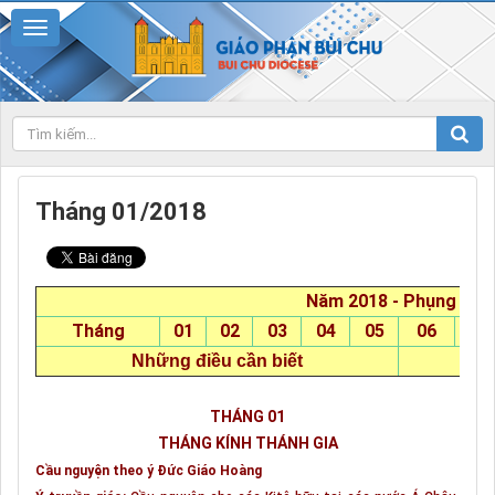
Tháng 01/2018
Năm 2018 - Phụng Vụ 
Tháng
01
02
03
04
05
06
07
Những điều cần biết
THÁNG 01
THÁNG KÍNH THÁNH GIA
Cầu nguyện theo ý Đức Giáo Hoàng