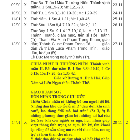
Thứ Ba. Tuần I Mùa Thường Niên.
Thánh vịnh
09/01
X
23-11
tuần I.
1 Sm1,9-20; Mc 1,21-28.
10/01
X
Thứ Tư. 1 Sm 3,1-10.19-20; Mc 1,29-39.
24-11
11/01
X
Thứ Năm. 1 Sm 4,1-11; Mc 1,40-45.
25-11
12/01
X
Thứ Sáu. 1Sm 8,4-7.10-22a; Mc 2,1-12.
26-11
Thứ Bảy. 1 Sm 9,1-4.17-19;10,1a; Mc 2,13-17.
Thánh Hilariô, giám mục, tiến sĩ Hội Thánh
(Tr); Thánh Đa Minh Phạm Trọng Khảm, giáo
13/01
X
dân; Thánh Giuse Phạm Trọng Tả, giáo
27-11
dân và thánh Luca Phạm Trọng Thìn, giáo
dân, tử đạo (Đ).
Lễ Đức Mẹ trong ngày thứ bảy (Tr).
CHÚA NHẬT II THƯỜNG NIÊN.
Thánh vịnh
tuần II
.
Bài đọc năm B
. 1 Sm 3,3b-10.19; 1 Cr
6,13c-15a.17-20; Ga 1,35-42.
Giáo xứ
Dương A
,
Định Hải
,
Giáp
Năm
và
Liêu Ngạn
chầu Thánh Thể.
GIÁO HUẤN SỐ 7
HÔN NHÂN TRONG CỰU ƯỚC
Thiên Chúa nhân từ không bỏ con người tội lỗi.
Những đau khổ do tỗi lỗi như “đau đớn khi sinh
con”, lao động “đổ mồ hôi trán” (St 3,19) là
những phương thức giảm bớt những tai hại của
tội. Sau khi con người sa ngã, hôn nhân giúp
14/01
X
28-11
2
vượt thắng tình trạng co cụm, ích kỷ, tìm khoái
lạc riêng để sẵn sàng mở ra với tha nhân, tương
trợ và hiến thân cho nhau.
Ý thức đạo đức về sự duy nhất và bất khả phân