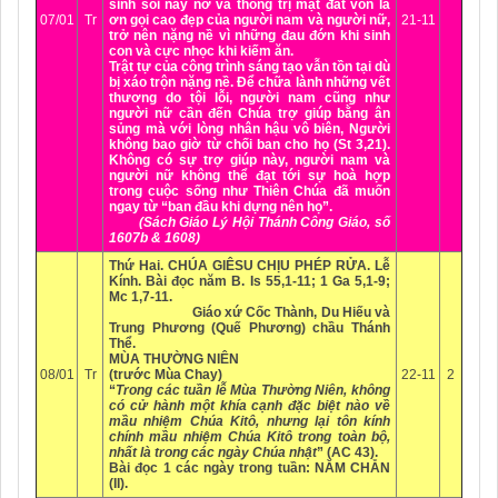
sinh sôi nảy nở và thống trị mặt đất vốn là
07/01
Tr
ơn gọi cao đẹp của người nam và người nữ,
21-11
trở nên nặng nề vì những đau đớn khi sinh
con và cực nhọc khi kiếm ăn.
Trật tự của công trình sáng tạo vẫn tồn tại dù
bị xáo trộn nặng nề. Để chữa lành những vết
thương do tội lỗi, người nam cũng như
người nữ cần đến Chúa trợ giúp bằng ân
sủng mà với lòng nhân hậu vô biên, Người
không bao giờ từ chối ban cho họ (St 3,21).
Không có sự trợ giúp này, người nam và
người nữ không thể đạt tới sự hoà hợp
trong cuộc sống như Thiên Chúa đã muốn
ngay từ “ban đầu khi dựng nên họ”.
(Sách Giáo Lý Hội Thánh Công Giáo, số
1607b & 1608)
Thứ Hai. CHÚA GIÊSU CHỊU PHÉP RỬA.
Lễ
Kính. Bài đọc năm B.
Is 55,1-11; 1 Ga 5,1-9;
Mc 1,7-11.
Giáo xứ
Cốc Thành, Du Hiếu
và
Trung Phương
(Quế Phương) chầu Thánh
Thể.
MÙA THƯỜNG NIÊN
08/01
Tr
(trước Mùa Chay)
22-11
2
“
Trong các tuần lễ Mùa Thường Niên, không
có cử hành một khía cạnh đặc biệt nào về
mầu nhiệm Chúa Kitô, nhưng lại tôn kính
chính mầu nhiệm Chúa Kitô trong toàn bộ,
nhất là trong các ngày Chúa nhật
” (AC 43).
Bài đọc 1 các ngày trong tuần: NĂM CHẴN
(II).