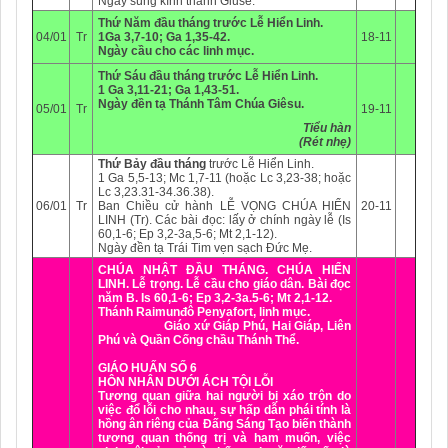
Ngày sùng kính thánh Giuse.
Thứ Năm đầu tháng
trước Lễ Hiển Linh.
04/01
Tr
1Ga 3,7-10; Ga 1,35-42.
18-11
Ngày cầu cho các linh mục.
Thứ Sáu đầu tháng
trước Lễ Hiển Linh.
1 Ga 3,11-21; Ga 1,43-51.
Ngày đền tạ Thánh Tâm Chúa Giêsu.
05/01
Tr
19-11
Tiểu hàn
(Rét nhẹ)
Thứ Bảy đầu tháng
trước Lễ Hiển Linh.
1 Ga 5,5-13; Mc 1,7-11 (hoặc Lc 3,23-38; hoặc
Lc 3,23.31-34.36.38).
06/01
Tr
Ban Chiều cử hành LỄ VỌNG CHÚA HIỂN
20-11
LINH (Tr). Các bài đọc: lấy ở chính ngày lễ (Is
60,1-6; Ep 3,2-3a,5-6; Mt 2,1-12).
Ngày đền tạ Trái Tim vẹn sạch Đức Mẹ.
CHÚA NHẬT ĐẦU THÁNG.
CHÚA HIỂN
LINH.
Lễ trọng.
Lễ cầu cho giáo dân. Bài đọc
năm B.
Is 60,1-6; Ep 3,2-3a.5-6; Mt 2,1-12.
Thánh Raimunđô Penyafort, linh mục.
Giáo xứ
Giáp Phú
,
Hai Giáp
,
Liên
Phú
và
Quần Cống
chầu Thánh Thể.
GIÁO HUẤN SỐ 6
HÔN NHÂN DƯỚI ÁCH TỘI LỖI
Tương quan giữa hai người bị xáo trộn do
việc đổ lỗi cho nhau, sự hấp dẫn phái tính là
hồng ân riêng của Đấng Sáng Tạo biến thành
tương quan thống trị và ham muốn, việc