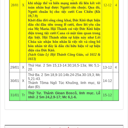
khi nhập thể và hiến mạng mình đã liên kết với
28/01
X
12-12
4
toàn nhân loại được Người cứu chuộc. Qua đó,
Người chuẩn bị cho tiệc cưới Con Chiên (Kh
19,7.9)
Khởi đầu đời sống công khai, Đức Kitô thực hiện
dấu chỉ đầu tiên trong lễ cưới, theo lời yêu cầu
của Mẹ Maria. Hội Thánh coi việc Đức Kitô hiện
diện trong tiệc cưới Cana có một tầm quan trong
đặc biệt. Hội Thánh nhìn sự kiện này như Lời
Chúa xác nhận hôn nhân là việc tốt và công bố
hôn nhân từ đây là dấu chỉ hữu hiệu về sự hiện
diện của Đức Kitô.
(Sách Giáo Lý Hội Thánh Công Giáo, số 1612 &
1613)
Thứ Hai. 2 Sm 15,13-14.30;16,5-13a; Mc 5,1-
29/01
X
13-12
4
20.
Thứ Ba.
2 Sm 18,9-10.14b.24-25a.30-19,3; Mc
5,21-43.
30/01
X
14-12
Thánh Tôma Ngô Túc Khuông, linh mục, tử
đạo (Đ).
Thứ Tư.
Thánh Gioan Boscô, linh mục. Lễ
31/01
Tr
15-12
nhớ.
2 Sm 24,2.9-17; Mc 6,1-6.