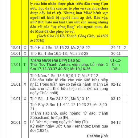
ly của hôn nhân được phát triển dần trong Cựu
ước. Tục đa thê của các tổ phụ và vua chúa chưa
được đẩy lui rõ rệt. Nhưng luật Môsê bênh vực
người nữ khỏi bị người nam áp chế. Dầu vậy,
như Đức Kitô nói luật Cựu ước còn mang những
dấu vết của “sự cứng lòng” của người nam, do
đó Môsê đã cho phép bỏ vợ.
(Sách Giáo Lý Hội Thánh Công Giáo, số 1609
& 16010)
15/01
X
Thứ Hai. 1Sm 15,16-23; Mc 2,18-22.
29-11
2
16/01
X
Thứ Ba. 1 Sm 16,1-13; Mc 2,23-28.
30-11
Tháng Mười Hai Đinh Dậu (đ)
01-12-
17/01
Tr
Thứ Tư.
Thánh Antôn,
viện phụ. Lễ nhớ.
1
Đinh
Sm 17,32-33.37.40-51; Mt 19,16-26.
Dậu
Thứ Năm
.
1 Sm 18,6-9;19,1-7; Mc 3,7-12.
Bắt đầu tuần lễ cầu cho các Kitô hữu hiệp
18/01
X
nhất. Trong tuần này có thể cử hành Thánh Lễ
02-12
cầu cho các Kitô hữu hiệp nhất (kể cả trong
ngày Chúa nhật).
19/01
X
Thứ Sáu. 1 Sm 24,3-21; Mc 3,13-19.
03-12
Thứ Bảy. 2 Sm 1,1-4.11-12.19.23-27; Mc 3,20-
21.
Thánh Fabianô, giáo hoàng, tử đạo; thánh
Sêbastianô, tử đạo (Đ).
Lễ Đức Mẹ trong ngày thứ bảy (Tr).
20/01
X
04-12
Kỷ niệm ngày Đức Cha Fernandez Định qua
đời (1924).
Đại hàn
(Rét