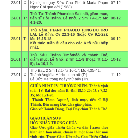
23/01
X
Kỷ niệm ngày Đức Cha Phêrô Maria Phạm
07-12
Ngọc Chi qua đời (1988).
Thứ Tư.
Thánh Phanxicô Salêsiô, giám mục,
24/01
Tr
tiến sĩ Hội Thánh.
Lễ
nhớ.
2 Sm 7,4-17; Mc
08-12
4,1-20.
Thứ Năm
.
THÁNH PHAOLÔ TÔNG ĐỒ TRỞ
LẠI.
Lễ Kính
. Cv 22,3-16 (hoặc Cv 9,1-22);
25/01
Tr
Mc 16,15-18.
09-12
Kết thúc tuần lễ cầu cho các Kitô hữu hiệp
nhất.
Thứ Sáu.
Thánh Timôthêô và thánh Titô,
26/01
Tr
giám mục
. Lễ Nhớ.
2 Tm 1,1-8 (hoặc Tt 1,1-
10-12
5); Lc 10,1-9.
Thứ Bảy. 2 Sm 12,1-7a.10-17; Mc 4,35-41.
27/01
X
Thánh Angiêla Mêrici, trinh nữ (Tr).
11-12
Lễ Đức Mẹ trong ngày thứ bảy (Tr).
CHÚA NHẬT IV THƯỜNG NIÊN.
Thánh
vịnh
tuần IV
.
Bài đọc năm B
. Đnl 18,15-20; 1Cr 7,32-
35; Mc 1,21-28.
Thánh Tôma Aquinô, linh mục, tiến sĩ Hội
Thánh. Bổn mạng Đức Cha giáo phận.
Giáo xứ
Hoành Đông, Trại Đáy
chầu Thánh Thể.
GIÁO HUẤN SỐ 9
HÔN NHÂN TRONG CHÚA
Giao Ước giữa Thiên Chúa và dân Ítraen theo
hình ảnh hôn nhân, chuẩn bị một Giao Ước mới
vĩnh cửu. Trong Giao Ước này, Con Thiên Chúa