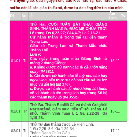
Ý truyền giáo:
Cầu nguyện cho các Kitô hữu tại các nước Á Châu,
nơi họ còn là tôn giáo thiểu số, được tự do sống đức tin của mình.
Âm
Dl
Áo
Lễ
Tv
Lịch
Thứ Hai
.
CUỐI TUẦN BÁT NHẬT GIÁNG
SINH.
THÁNH MARIA,
ĐỨC MẸ CHÚA TRỜI.
Lễ trọng
.
Ds 6,22-27; Gl 4,4-7; Lc 2,16-21.
Cử hành thánh lễ trọng thể tại đền thánh
Trung Lao.
Giáo xứ
Trung Lao
và
Thánh Mẫu
chầu
Thánh Thể.
Lưu ý
:
Các ngày trong tuần mùa Giáng Sinh từ
01/01
Tr
15-11
mồng 2 tháng Giêng:
a. Không được cử hành các lễ
cầu hồn hằng
ngày
(
IM
381)
.
b. Chỉ được cử hành các lễ
tuỳ nhu cầu
hay
ngoại lịch
, nếu thực sự có nhu cầu và lợi ích
mục vụ đòi hỏi (
IM
376)
.
c. Được cử hành các
lễ nhớ không bắt buộc
về vị thánh có tên trong lịch hay trong Sổ bộ
các thánh ngày đó (
IM
355b)
.
Thứ Ba
.
Thánh Basiliô Cả và thánh Grêgôriô
Nazianzênô, giám mục, tiến sĩ Hội Thánh. Lễ
02/01
Tr
16-11
nhớ.
Thánh Vịnh Tuần I
. 1 Ga 2,22-28; Ga
1,19-28.
Thứ Tư đầu tháng
trước Lễ Hiển Linh.
1 Ga 2,29–3,6; Ga 1,29-34.
03/01
Tr
17-11
Thánh Danh Chúa Giêsu.