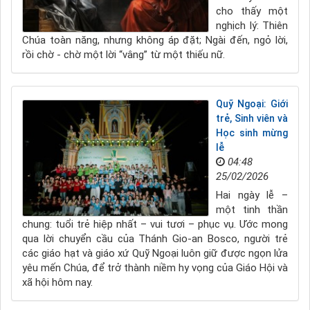
cho thấy một
nghịch lý: Thiên
Chúa toàn năng, nhưng không áp đặt; Ngài đến, ngỏ lời,
rồi chờ - chờ một lời “vâng” từ một thiếu nữ.
Quỹ Ngoại: Giới
trẻ, Sinh viên và
Học sinh mừng
lễ
04:48
25/02/2026
Hai ngày lễ –
một tinh thần
chung: tuổi trẻ hiệp nhất – vui tươi – phục vụ. Ước mong
qua lời chuyển cầu của Thánh Gio-an Bosco, người trẻ
các giáo hạt và giáo xứ Quỹ Ngoại luôn giữ được ngọn lửa
yêu mến Chúa, để trở thành niềm hy vọng của Giáo Hội và
xã hội hôm nay.