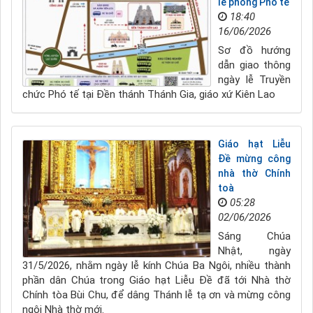
lễ phong Phó tế
18:40
16/06/2026
Sơ đồ hướng
dẫn giao thông
ngày lễ Truyền
chức Phó tế tại Đền thánh Thánh Gia, giáo xứ Kiên Lao
Giáo hạt Liễu
Đề mừng công
nhà thờ Chính
toà
05:28
02/06/2026
​Sáng Chúa
Nhật, ngày
31/5/2026, nhằm ngày lễ kính Chúa Ba Ngôi, nhiều thành
phần dân Chúa trong Giáo hạt Liễu Đề đã tới Nhà thờ
Chính tòa Bùi Chu, để dâng Thánh lễ tạ ơn và mừng công
ngôi Nhà thờ mới.