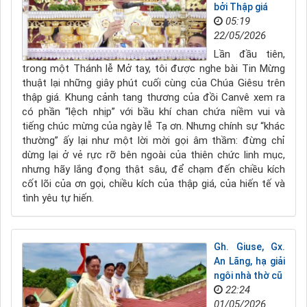
bởi Thập giá
05:19
22/05/2026
Lần đầu tiên,
trong một Thánh lễ Mở tay, tôi được nghe bài Tin Mừng
thuật lại những giây phút cuối cùng của Chúa Giêsu trên
thập giá. Khung cảnh tang thương của đồi Canvê xem ra
có phần “lệch nhịp” với bầu khí chan chứa niềm vui và
tiếng chúc mừng của ngày lễ Tạ ơn. Nhưng chính sự “khác
thường” ấy lại như một lời mời gọi âm thầm: đừng chỉ
dừng lại ở vẻ rực rỡ bên ngoài của thiên chức linh mục,
nhưng hãy lắng đọng thật sâu, để chạm đến chiều kích
cốt lõi của ơn gọi, chiều kích của thập giá, của hiến tế và
tình yêu tự hiến.
Gh. Giuse, Gx.
An Lãng, hạ giải
ngôi nhà thờ cũ
22:24
01/05/2026