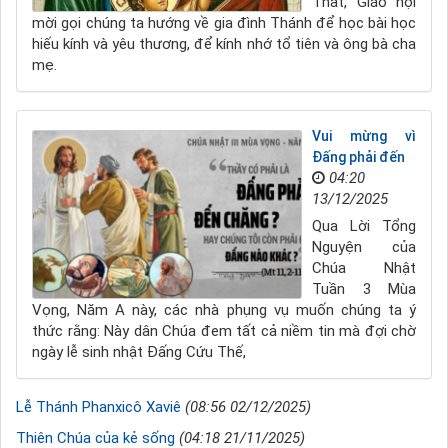
Thất, Giáo hội
mời gọi chúng ta hướng về gia đình Thánh để học bài học
hiếu kính và yêu thương, để kính nhớ tổ tiên và ông bà cha
mẹ.
Vui mừng vì
Đấng phải đến
04:20
13/12/2025
Qua Lời Tổng
Nguyện của
Chúa Nhật
Tuần 3 Mùa
Vọng, Năm A này, các nhà phụng vụ muốn chúng ta ý
thức rằng: Này dân Chúa đem tất cả niềm tin mà đợi chờ
ngày lễ sinh nhật Đấng Cứu Thế,
Lễ Thánh Phanxicô Xaviê
(08:56 02/12/2025)
Thiên Chúa của kẻ sống
(04:18 21/11/2025)