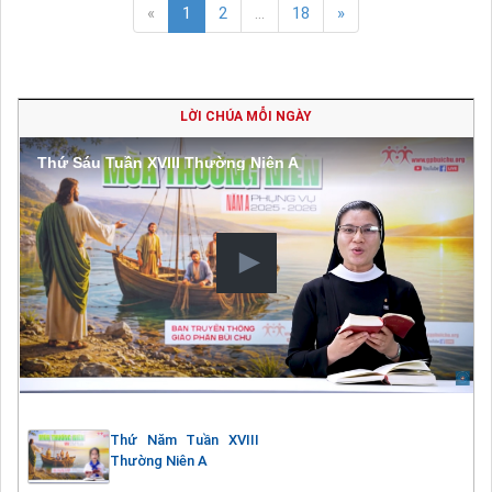
«
1
2
...
18
»
LỜI CHÚA MỖI NGÀY
Thứ Sáu Tuần XVIII Thường Niên A
Thứ Năm Tuần XVIII
Thường Niên A