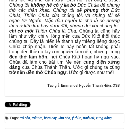
Chúng tôi
không hề có ý lìa bỏ
Đức Chúa để phụng
thờ các thần khác.
Chúng tôi sẽ
phụng thờ
Đức
Chúa, Thiên Chúa của chúng tôi, và chúng tôi sẽ
nghe lời Người. Mặc dầu người ta cho là có những
thần ở trên trời hay dưới đất, nhưng đối với chúng tôi,
chỉ có một
Thiên Chúa là Cha.
Chúng ta cũng hãy
làm như vậy, chỉ vì lòng mến của Đức Kitô thôi thúc
chúng ta. Đây là hiến lễ thanh tẩy thiêng liêng được
Chúa chấp nhận. Hiến lễ này hoàn tất không phải
trong đền thờ do tay con người làm nên, nhưng, trong
đền thờ tâm hồn,
nơi Chúa Kitô hoan hỷ ngự vào.
Chúa đã làm cho trái tim Mẹ nên c
ung điện xứng
đáng
của Chúa Thánh Thần. Ước gì chúng ta cũng
trở nên đền thờ Chúa ngự.
Ước gì được như thế!
Tác giả:
Emmanuel Nguyễn Thanh Hiền, OSB
Tags:
trở nên
,
trái tim
,
hôm nay
,
làm cho
,
ý thức
,
trinh nữ
,
xứng đáng