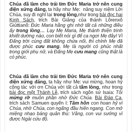
Chúa đã làm cho trái tim Đức Maria trở nên cung
điện xứng đáng,
ta hãy như Mẹ: năng suy niệm Lời
Chúa, suy đi nghĩ lại
trong lòng,
như trong
bài đọc hai
Kinh Sách
, trích Bài Giảng của thánh Lôrenxô
Giúttianô:
Đức Maria hằng ghi nhớ tất cả những điều
ấy
trong lòng…
Lạy Mẹ Maria, Mẹ thánh thiện trinh
khiết dường nào, con biết nói gì để ca ngợi Mẹ đây! Vì
Đấng trời cùng đất không chứa nổi, thì chính Mẹ đã
được phúc
cưu mang.
Mẹ là người có phúc nhất
trong giới phụ nữ, và Đấng Mẹ
cưu mang
cũng thật là
có phúc.
Chúa đã làm cho trái tim Đức Maria trở nên cung
điện xứng đáng,
ta hãy như Mẹ: vui mừng, hoan hỷ
cộng tác với ơn Chúa với tất cả
tấm lòng,
như trong
bài đọc một Thánh Lễ
, trích sách ngôn sứ Isaia:
Tôi
mừng rỡ
muôn phần nhờ Đức Chúa.
Bài Đáp Ca
,
trích sách Samuen quyển I:
Tâm hồn
con hoan hỷ vì
Chúa, nhờ Chúa, con ngẩng đầu hiên ngang. Con mở
miệng nhạo báng quân thù: Vâng, con vui sướng vì
được Ngài cứu độ.