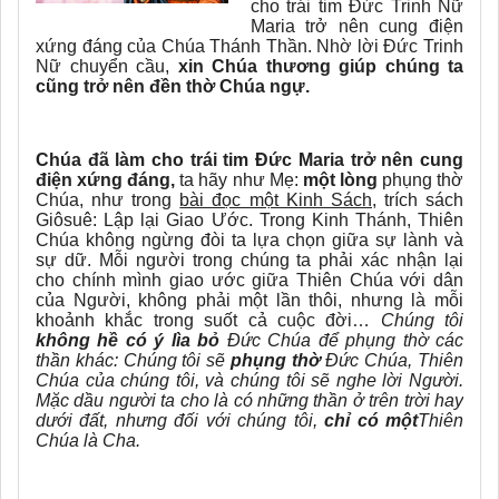
cho trái tim Đức Trinh Nữ
Maria trở nên cung điện
xứng đáng của Chúa Thánh Thần. Nhờ lời Đức Trinh
Nữ chuyển cầu,
xin Chúa thương giúp chúng ta
cũng trở nên đền thờ Chúa ngự.
Chúa đã làm cho trái tim Đức Maria trở nên cung
điện xứng đáng,
ta hãy như Mẹ:
một lòng
phụng thờ
Chúa, như trong
bài đọc một Kinh Sách,
trích sách
Giôsuê: Lập lại Giao Ước. Trong Kinh Thánh, Thiên
Chúa không ngừng đòi ta lựa chọn giữa sự lành và
sự dữ. Mỗi người trong chúng ta phải xác nhận lại
cho chính mình giao ước giữa Thiên Chúa với dân
của Người, không phải một lần thôi, nhưng là mỗi
khoảnh khắc trong suốt cả cuộc đời…
Chúng tôi
không hề có ý lìa bỏ
Đức Chúa để phụng thờ các
thần khác:
Chúng tôi sẽ
phụng thờ
Đức Chúa, Thiên
Chúa của chúng tôi, và chúng tôi sẽ nghe lời Người.
Mặc dầu người ta cho là có những thần ở trên trời hay
dưới đất, nhưng đối với chúng tôi,
chỉ có một
Thiên
Chúa là Cha.