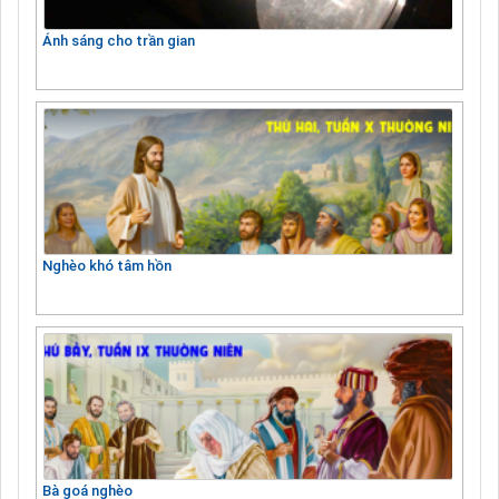
Ánh sáng cho trần gian
Nghèo khó tâm hồn
Bà goá nghèo