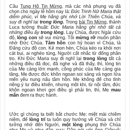
Câu
Tung Hô Tin Mừng,
mà các nhà phụng vụ đã
chọn cho ngày lễ hôm nay là:
Đức Trinh Nữ Maria thật
diễm phúc, vì Mẹ hằng ghi nhớ Lời Thiên Chúa, và
suy đi nghĩ lại
trong lòng.
Trong
bài Tin Mừng
, thánh
Luca tường thuật:
Đức Maria hằng ghi nhớ tất cả
những điều ấy
trong lòng.
Lạy Chúa, được Ngài cứu
độ,
lòng con
sẽ vui mừng. Tôi
mừng rỡ
muôn phần
nhờ Đức Chúa.
Tâm hồn
con hỷ hoan vì Chúa, là
Đấng cứu độ con. Kẻ mọn hèn, Chúa kéo ra khỏi nơi
cát bụi, ai nghèo túng, Người cất nhắc từ đống phân
tro. Khi Đức Maria suy đi nghĩ lại
trong lòng
tất cả
những điều đã đọc, đã nghe và đã thấy, thì, lòng tin
của Mẹ càng lớn mạnh, công phúc của Mẹ càng gia
tăng, Mẹ được đức khôn ngoan soi sáng và ngọn lửa
mến yêu nung nấu tâm hồn. Mẹ không để cho tình
riêng ý tư điều khiển, nhưng một khi, từ nội tâm, đức
khôn ngoan khơi gợi điều gì phải tin, thì, Mẹ
mau
mắn
đem ra thực hành.
Ước gì chúng ta biết bắt chước Mẹ: miệt mài chiêm
niệm, để
lòng trí
ta luôn quy hướng về Chúa và chỉ
tưởng nhớ đến Người,
một lòng
phụng thờ Chúa
như Mẹ và như dân xưa: Dân nói với ông Giôsuê: