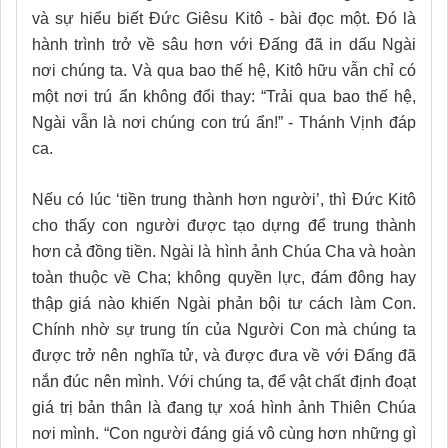
và sự hiểu biết Đức Giêsu Kitô - bài đọc một. Đó là
hành trình trở về sâu hơn với Đấng đã in dấu Ngài
nơi chúng ta. Và qua bao thế hệ, Kitô hữu vẫn chỉ có
một nơi trú ẩn không đổi thay: “Trải qua bao thế hệ,
Ngài vẫn là nơi chúng con trú ẩn!” - Thánh Vịnh đáp
ca.
Nếu có lúc ‘tiền trung thành hơn người’, thì Đức Kitô
cho thấy con người được tạo dựng để trung thành
hơn cả đồng tiền. Ngài là hình ảnh Chúa Cha và hoàn
toàn thuộc về Cha; không quyền lực, đám đông hay
thập giá nào khiến Ngài phản bội tư cách làm Con.
Chính nhờ sự trung tín của Người Con mà chúng ta
được trở nên nghĩa tử, và được đưa về với Đấng đã
nắn đúc nên mình. Với chúng ta, để vật chất định đoạt
giá trị bản thân là đang tự xoá hình ảnh Thiên Chúa
nơi mình. “Con người đáng giá vô cùng hơn những gì