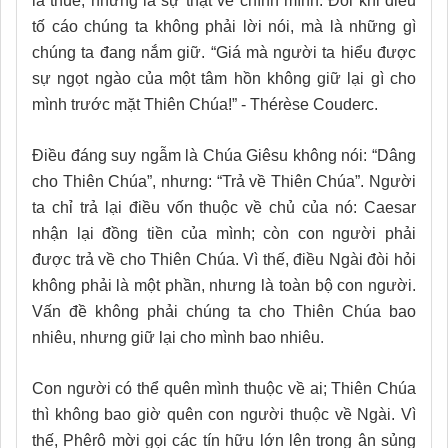
là thuế, nhưng là sự thật về chính mình. Đôi khi điều
tố cáo chúng ta không phải lời nói, mà là những gì
chúng ta đang nắm giữ. “Giá mà người ta hiểu được
sự ngọt ngào của một tâm hồn không giữ lại gì cho
mình trước mặt Thiên Chúa!” - Thérèse Couderc.
Điều đáng suy ngẫm là Chúa Giêsu không nói: “Dâng
cho Thiên Chúa”, nhưng: “Trả về Thiên Chúa”. Người
ta chỉ trả lại điều vốn thuộc về chủ của nó: Caesar
nhận lại đồng tiền của mình; còn con người phải
được trả về cho Thiên Chúa. Vì thế, điều Ngài đòi hỏi
không phải là một phần, nhưng là toàn bộ con người.
Vấn đề không phải chúng ta cho Thiên Chúa bao
nhiêu, nhưng giữ lại cho mình bao nhiêu.
Con người có thể quên mình thuộc về ai; Thiên Chúa
thì không bao giờ quên con người thuộc về Ngài. Vì
thế, Phêrô mời gọi các tín hữu lớn lên trong ân sủng