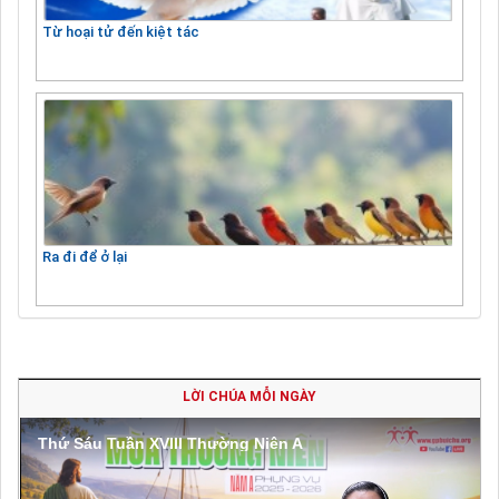
Từ hoại tử đến kiệt tác
Ra đi để ở lại
LỜI CHÚA MỖI NGÀY
Thứ Sáu Tuần XVIII Thường Niên A