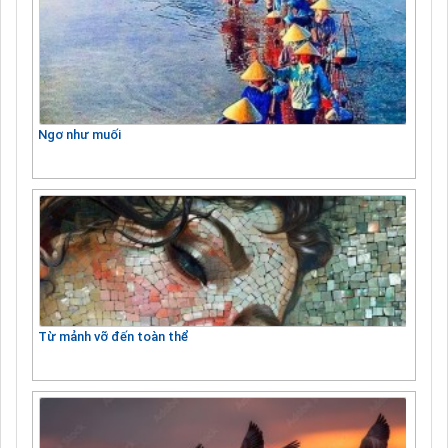
Ngơ như muối
Từ mảnh vỡ đến toàn thể