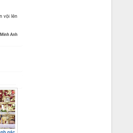
n vội lên
 Minh Anh
anh gác