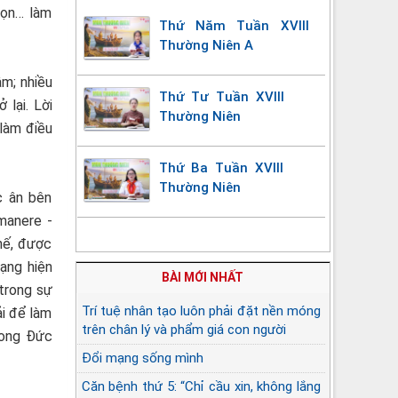
họn… làm
Thứ Năm Tuần XVIII
Thường Niên A
m; nhiều
Thứ Tư Tuần XVIII
 lại. Lời
Thường Niên
làm điều
Thứ Ba Tuần XVIII
Thường Niên
c ân bên
 manere -
thế, được
ạng hiện
BÀI MỚI NHẤT
 trong sự
Trí tuệ nhân tạo luôn phải đặt nền móng
ải để làm
trên chân lý và phẩm giá con người
rong Đức
Đổi mạng sống mình
Căn bệnh thứ 5: “Chỉ cầu xin, không lắng