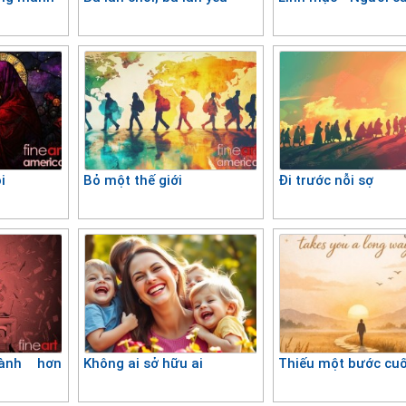
i
Bỏ một thế giới
Đi trước nỗi sợ
hành hơn
Không ai sở hữu ai
Thiếu một bước cuố