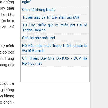
àm chứng
nghe”
đây, điều
Che mà không khuất
 tan tác;
Truyền giáo và Trí tuệ nhân tạo (AI)
bộc lộ: ở
TB: Các điểm giữ xe miễn phí Đại lễ
c về - để
Thánh Đaminh
Chói lọi như mặt trời
Hội Kèn hiệp nhất Trung Thành chuẩn bị
g tự mình
Đại lễ Đaminh
là có còn
an. Trung
Chỉ Thiện: Quý Cha lớp K.06 - ĐCV Hà
Nội họp mặt
 sủng của
Góc lặng sứ vụ Linh mục
“được sai
ng không
họn không
ợc chọn -