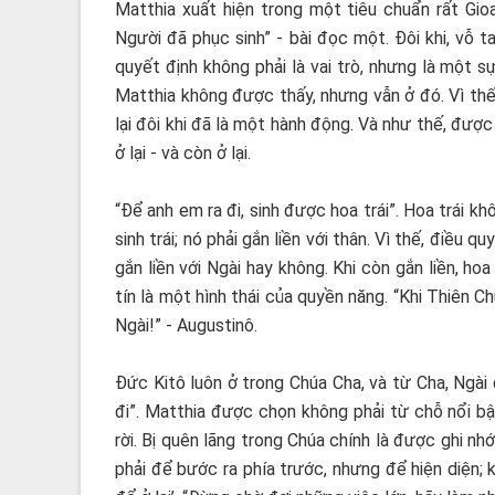
Matthia xuất hiện trong một tiêu chuẩn rất Gio
Người đã phục sinh” - bài đọc một. Đôi khi, vỗ 
quyết định không phải là vai trò, nhưng là một sự
Matthia không được thấy, nhưng vẫn ở đó. Vì thế
lại đôi khi đã là một hành động. Và như thế, đượ
ở lại - và còn ở lại.
“Để anh em ra đi, sinh được hoa trái”. Hoa trái 
sinh trái; nó phải gắn liền với thân. Vì thế, điều
gắn liền với Ngài hay không. Khi còn gắn liền, ho
tín là một hình thái của quyền năng. “Khi Thiên 
Ngài!” - Augustinô.
Đức Kitô luôn ở trong Chúa Cha, và từ Cha, Ngài đ
đi”. Matthia được chọn không phải từ chỗ nổi b
rời. Bị quên lãng trong Chúa chính là được ghi n
phải để bước ra phía trước, nhưng để hiện diện;