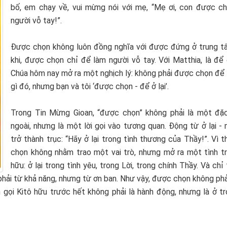
bố, em chạy về, vui mừng nói với mẹ, “Mẹ ơi, con được c
người vỗ tay!”.
Được chọn không luôn đồng nghĩa với được đứng ở trung tâ
khi, được chọn chỉ để làm người vỗ tay. Với Matthia, là để ở
Chúa hôm nay mở ra một nghịch lý: không phải được chọn để 
gì đó, nhưng bạn và tôi ‘được chọn - để ở lại’.
Trong Tin Mừng Gioan, “được chọn” không phải là một đặ
ngoài, nhưng là một lời gọi vào tương quan. Động từ ở lại -
trở thành trục: “Hãy ở lại trong tình thương của Thầy!”. Vì 
chọn không nhằm trao một vai trò, nhưng mở ra một tình tr
hữu: ở lại trong tình yêu, trong Lời, trong chính Thầy. Và chỉ
 phải từ khả năng, nhưng từ ơn ban. Như vậy, được chọn không ph
n gọi Kitô hữu trước hết không phải là hành động, nhưng là ở t