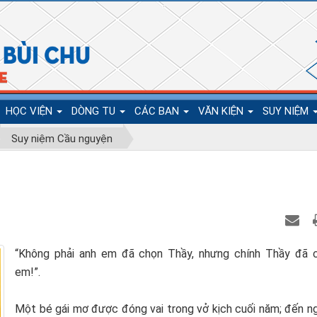
HỌC VIỆN
DÒNG TU
CÁC BAN
VĂN KIỆN
SUY NIỆM
Suy niệm Cầu nguyện
“Không phải anh em đã chọn Thầy, nhưng chính Thầy đã 
em!”.
Một bé gái mơ được đóng vai trong vở kịch cuối năm; đến n