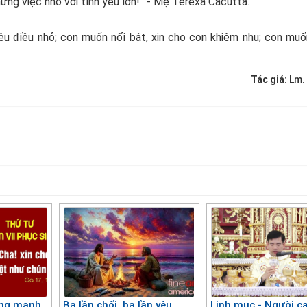
hững việc nhỏ với tình yêu lớn!” - Mẹ Têrêxa Cacutta.
êu điều nhỏ; con muốn nổi bật, xin cho con khiêm nhu; con muố
Tác giả:
Lm.
ong manh
Ba lần chối, ba lần yêu
Linh mục - Người c