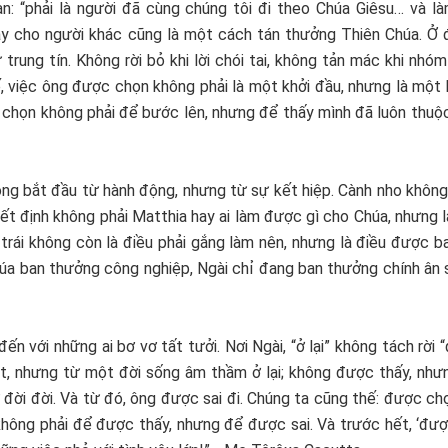
an: “phải là người đã cùng chúng tôi đi theo Chúa Giêsu… và l
tay cho người khác cũng là một cách tán thưởng Thiên Chúa. Ở 
 trung tín. Không rời bỏ khi lời chói tai, không tản mác khi nhóm
, việc ông được chọn không phải là một khởi đầu, nhưng là một 
c chọn không phải để bước lên, nhưng để thấy mình đã luôn thuộ
không bắt đầu từ hành động, nhưng từ sự kết hiệp. Cành nho khôn
 quyết định không phải Matthia hay ai làm được gì cho Chúa, nhưng 
a trái không còn là điều phải gắng làm nên, nhưng là điều được b
Chúa ban thưởng công nghiệp, Ngài chỉ đang ban thưởng chính ân
ến với những ai bơ vơ tất tưởi. Nơi Ngài, “ở lại” không tách rời 
ật, nhưng từ một đời sống âm thầm ở lại; không được thấy, như
hớ đời đời. Và từ đó, ông được sai đi. Chúng ta cũng thế: được c
 không phải để được thấy, nhưng để được sai. Và trước hết, ‘đư