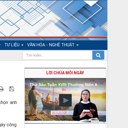
TƯ LIỆU
VĂN HÓA - NGHỆ THUẬT
LỜI CHÚA MỖI NGÀY
Thứ Sáu Tuần XVIII Thường Niên A
chọn anh
gày công