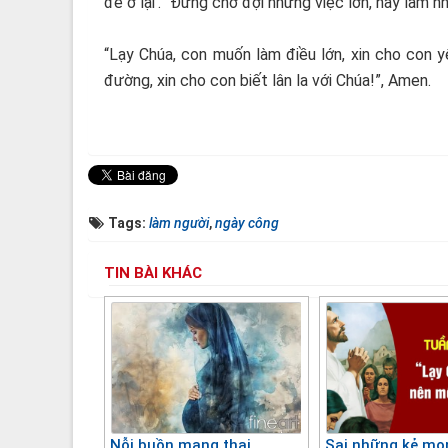
để ở lại’. “Đừng chờ đợi những việc lớn, hãy làm n
“Lạy Chúa, con muốn làm điều lớn, xin cho con y
đường, xin cho con biết lân la với Chúa!”, Amen.
Tags:
làm người
,
ngày công
TIN BÀI KHÁC
Nỗi buồn mang thai
Sai những kẻ m