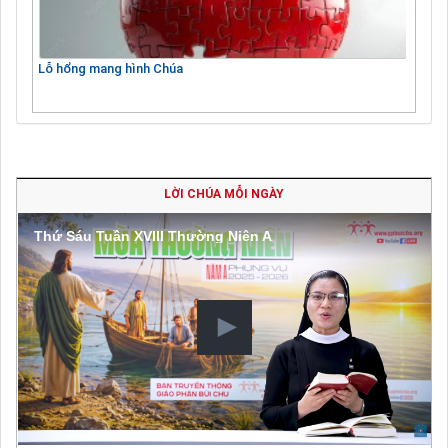
Lỗ hổng mang hình Chúa
LỜI CHÚA MỖI NGÀY
Thứ Sáu Tuần XVIII Thường Niên A