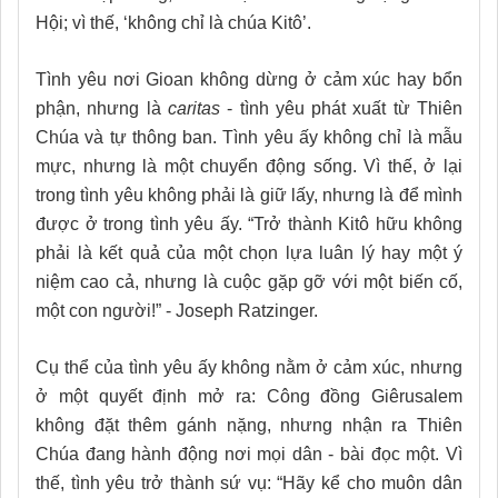
Hội; vì thế, ‘không chỉ là chúa Kitô’.
Tình yêu nơi Gioan không dừng ở cảm xúc hay bổn
phận, nhưng là
caritas
- tình yêu phát xuất từ Thiên
Chúa và tự thông ban. Tình yêu ấy không chỉ là mẫu
mực, nhưng là một chuyển động sống. Vì thế, ở lại
trong tình yêu không phải là giữ lấy, nhưng là để mình
được ở trong tình yêu ấy. “Trở thành Kitô hữu không
phải là kết quả của một chọn lựa luân lý hay một ý
niệm cao cả, nhưng là cuộc gặp gỡ với một biến cố,
một con người!” - Joseph Ratzinger.
Cụ thể của tình yêu ấy không nằm ở cảm xúc, nhưng
ở một quyết định mở ra: Công đồng Giêrusalem
không đặt thêm gánh nặng, nhưng nhận ra Thiên
Chúa đang hành động nơi mọi dân - bài đọc một. Vì
thế, tình yêu trở thành sứ vụ: “Hãy kể cho muôn dân