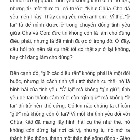
tả một tương quan. Tình yêu không khởi đi từ nỗ lực,
nhưng từ một thực tại có trước: “Như Chúa Cha đã
yêu mến Thầy, Thầy cũng yêu mến anh em”. Vì thế, “ở
lại” là để mình được ở trong chuyển động tình yêu
giữa Cha và Con; đức tin không còn là làm cho đúng
điều phải, nhưng là để mình được ở trong đó. Ở đây,
câu hỏi trở nên rất cụ thể: tôi có thật sự ở lại không,
hay chỉ đang làm cho đúng?
Bên cạnh đó, “giữ các điều răn” không phải là một đòi
buộc, nhưng là cách tình yêu trở thành cụ thể; nó là
hình hài của tình yêu. “Ở lại” mà không “gìn giữ”, tình
yêu dễ tan thành cảm xúc; còn “gìn giữ” mà không “ở
lại” thì trở nên khô cứng. Có khi nào chúng ta chỉcòn
“giữ” mà không còn ở lại? Vì một khi tình yêu đối với
Chúa Kitô đã mang lấy hình hài cụ thể như thế, nó
không còn dừng lại nơi cá vị, nhưng tự nó mở ra
thành hiệp thông, thành một thân thể sống động - Giáo