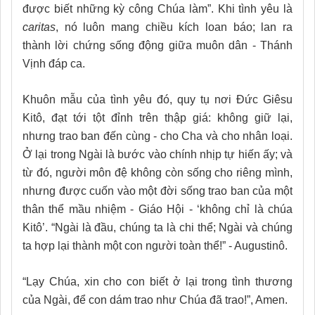
được biết những kỳ công Chúa làm”. Khi tình yêu là
caritas
, nó luôn mang chiều kích loan báo; lan ra
thành lời chứng sống động giữa muôn dân - Thánh
Vịnh đáp ca.
Khuôn mẫu của tình yêu đó, quy tụ nơi Đức Giêsu
Kitô, đạt tới tột đỉnh trên thập giá: không giữ lại,
nhưng trao ban đến cùng - cho Cha và cho nhân loại.
Ở lại trong Ngài là bước vào chính nhịp tự hiến ấy; và
từ đó, người môn đệ không còn sống cho riêng mình,
nhưng được cuốn vào một đời sống trao ban của một
thân thể mầu nhiệm - Giáo Hội - ‘không chỉ là chúa
Kitô’. “Ngài là đầu, chúng ta là chi thể; Ngài và chúng
ta hợp lại thành một con người toàn thể!” - Augustinô.
“Lạy Chúa, xin cho con biết ở lại trong tình thương
của Ngài, để con dám trao như Chúa đã trao!”, Amen.