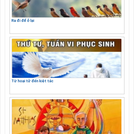
Ra đi để ở lại
Từ hoại tử đến kiệt tác