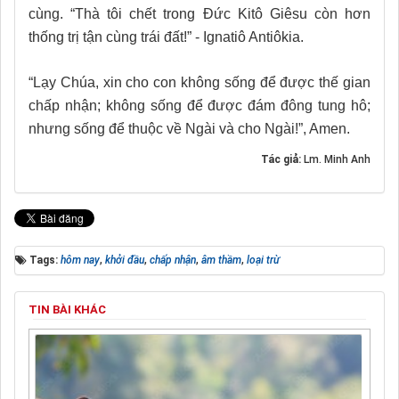
cùng. “Thà tôi chết trong Đức Kitô Giêsu còn hơn
thống trị tận cùng trái đất!” - Ignatiô Antiôkia.
“Lạy Chúa, xin cho con không sống để được thế gian
chấp nhận; không sống để được đám đông tung hô;
nhưng sống để thuộc về Ngài và cho Ngài!”, Amen.
Tác giả:
Lm. Minh Anh
Tags:
hôm nay
,
khởi đầu
,
chấp nhận
,
âm thầm
,
loại trừ
TIN BÀI KHÁC