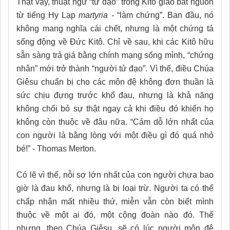
Thật vậy, thuật ngữ “tử đạo” trong Kitô giáo bắt nguồn
từ tiếng Hy Lạp
martyria
- “làm chứng”. Ban đầu, nó
không mang nghĩa cái chết, nhưng là một chứng tá
sống động về Đức Kitô. Chỉ về sau, khi các Kitô hữu
sẵn sàng trả giá bằng chính mạng sống mình, “chứng
nhân” mới trở thành “người tử đạo”. Vì thế, điều Chúa
Giêsu chuẩn bị cho các môn đệ không đơn thuần là
sức chịu đựng trước khổ đau, nhưng là khả năng
không chối bỏ sự thật ngay cả khi điều đó khiến họ
không còn thuộc về đâu nữa. “Cám dỗ lớn nhất của
con người là bằng lòng với một điều gì đó quá nhỏ
bé!” - Thomas Merton.
Có lẽ vì thế, nỗi sợ lớn nhất của con người chưa bao
giờ là đau khổ, nhưng là bị loại trừ. Người ta có thể
chấp nhận mất nhiều thứ, miễn vẫn còn biết mình
thuộc về một ai đó, một cộng đoàn nào đó. Thế
nhưng, theo Chúa Giêsu, sẽ có lúc người môn đệ