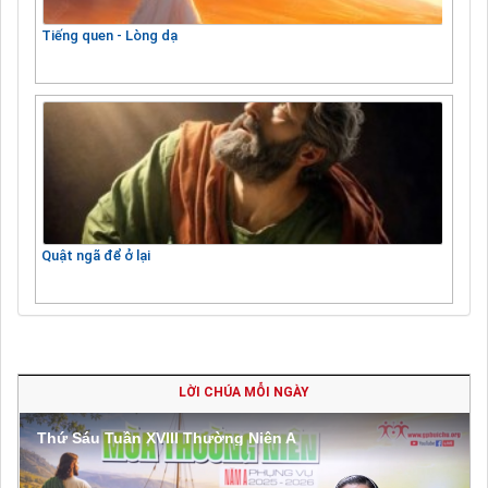
Tiếng quen - Lòng dạ
Quật ngã để ở lại
LỜI CHÚA MỖI NGÀY
Thứ Sáu Tuần XVIII Thường Niên A