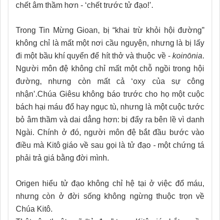
chết âm thầm hơn - ‘chết trước tử đạo!’.
Trong Tin Mừng Gioan, bị “khai trừ khỏi hội đường”
không chỉ là mất một nơi cầu nguyện, nhưng là bị lấy
đi một bầu khí quyển để hít thở và thuộc về -
koinōnia
.
Người môn đệ không chỉ mất một chỗ ngồi trong hội
đường, nhưng còn mất cả ‘oxy của sự công
nhận’.Chúa Giêsu không báo trước cho họ một cuộc
bách hại máu đổ hay ngục tù, nhưng là một cuộc tước
bỏ âm thầm và dai dẳng hơn: bị đẩy ra bên lề vì danh
Ngài. Chính ở đó, người môn đệ bắt đầu bước vào
điều mà Kitô giáo về sau gọi là tử đạo - một chứng tá
phải trả giá bằng đời mình.
Origen hiểu tử đạo không chỉ hệ tại ở việc đổ máu,
nhưng còn ở đời sống không ngừng thuộc trọn về
Chúa Kitô.