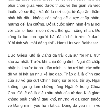
phải chọn giữa việc được thuộc về thế gian và việc
thuộc về sự thật. Và đó là nơi cuộc tử đạo âm thầm
nhất bắt đầu: không còn sống để được chấp nhận,
nhưng để làm chứng. Đó là cuộc hành hình êm ái đối
với cái tôi luôn muốn được thế gian công nhận. Đó
cũng là lúc con người bắt đầu ‘chết trước tử đạo’.
“Chỉ tình yêu mới đáng tin!” - Hans Urs von Balthasar.
Đức Giêsu Kitô là Đấng đã trải qua sự “bị khai trừ”
sâu xa nhất. Trước khi chịu đóng đinh, Ngài đã chấp
nhận bị khước từ bởi dân mình, bị bỏ rơi bởi các môn
đệ và bị kết án như kẻ lạc đạo. Thập giá là đỉnh cao
của sự vô gia cư! Chính trong sự bị loại trừ ấy, Ngài
không ngừng làm chứng rằng Ngài ở trong Chúa
Cha. Có lẽ đó là điều sâu nhất của tử đạo Kitô giáo:
không phải chết vì đau khổ, nhưng vì đã chọn thuộc
về Đấng mình yêu hơn tất cả, Đấng đã yêu mình vô