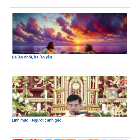
Ba lần chối, ba lần yêu
Linh mục - Người canh gác