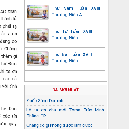
Thứ Năm Tuần XVIII
Cát thân
Thường Niên A
thánh lễ
a phải tạ
Thứ Tư Tuần XVIII
hải tạ ơn
Thường Niên
a đang có
ời. Chúng
Thứ Ba Tuần XVIII
g thêm gì
Thường Niên
 nhờ Đức
chỉ tạ ơn
c cao cả
 với tình
BÀI MỚI NHẤT
Đuốc Sáng Đaminh
nghe. Đọc
Lễ tạ ơn cha mới Tôma Trần Minh
 xác tín
Thắng, OP.
từng giây
Chẳng có gì không được làm được