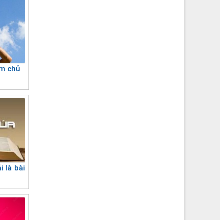
àm chủ
 là bài