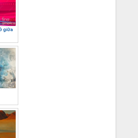
ở giữa
i