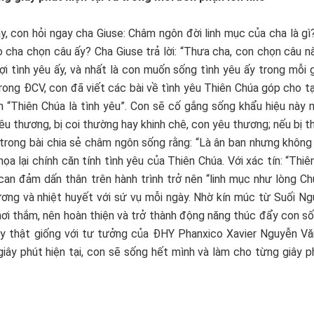
y, con hỏi ngay cha Giuse: Châm ngôn đời linh mục của cha là gì
ao cha chọn câu ấy? Cha Giuse trả lời: “Thưa cha, con chọn câu n
i tình yêu ấy, và nhất là con muốn sống tình yêu ấy trong mỗi 
ong ĐCV, con đã viết các bài về tình yêu Thiên Chúa góp cho t
n “Thiên Chúa là tình yêu”. Con sẽ cố gắng sống khẩu hiệu này 
 thương, bị coi thường hay khinh chê, con yêu thương; nếu bị t
 trong bài chia sẻ châm ngôn sống rằng: “Là ân ban nhưng không
a lại chính căn tính tình yêu của Thiên Chúa. Với xác tín: “Thiê
n can đảm dấn thân trên hành trình trở nên “linh mục như lòng 
ương và nhiệt huyết với sứ vụ mỗi ngày. Nhờ kín múc từ Suối N
hơi thắm, nên hoàn thiện và trở thành động năng thúc đẩy con s
 này thật giống với tư tưởng của ĐHY Phanxico Xavier Nguyễn V
iây phút hiện tại, con sẽ sống hết mình và làm cho từng giây 