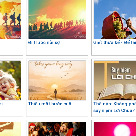
Đi trước nỗi sợ
Giết thừa kế - Để l
ai
Thiếu một bước cuối
Thế nào: Không phải
suy niệm Lời Chúa?