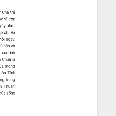
? Cha trả
ày vì con
giây phút
ạp chí Ra
mỗi ngày:
hù hằn và
 của tình
n Chúa là
Chúa mong
guồn Tình
ống trung
ăn Thuận:
phút sống