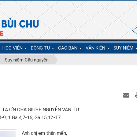
HỌC VIỆN
DÒNG TU
CÁC BAN
VĂN KIỆN
SUY NIỆM
Suy niệm Cầu nguyện
Ễ TẠ ƠN CHA GIUSE NGUYỄN VĂN TƯ
4-9; 1 Ga 4,7-16; Ga 15,12-17
Anh chị em thân mến,