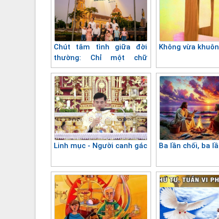
Chút tâm tình giữa đời
Không vừa khuô
thường: Chỉ một chữ
"Thương"
Linh mục - Người canh gác
Ba lần chối, ba l