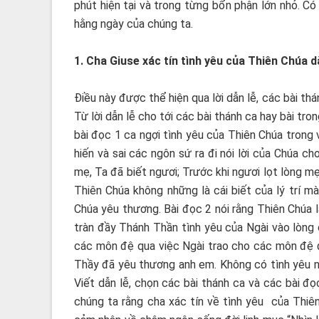
phút hiện tại và trong từng bổn phận lớn nhỏ. C
hằng ngày của chúng ta.
1. Cha Giuse xác tín tình yêu của Thiên Chúa 
Điều này được thể hiện qua lời dẫn lễ, các bài thá
Từ lời dẫn lễ cho tới các bài thánh ca hay bài tr
bài đọc 1 ca ngợi tình yêu của Thiên Chúa trong 
hiến và sai các ngôn sứ ra đi nói lời của Chúa c
mẹ, Ta đã biết ngươi; Trước khi ngươi lọt lòng m
Thiên Chúa không những là cái biết của lý trí mà
Chúa yêu thương. Bài đọc 2 nói rằng Thiên Chúa 
tràn đầy Thánh Thần tình yêu của Ngài vào lòng 
các môn đệ qua việc Ngài trao cho các môn đệ đ
Thầy đã yêu thương anh em. Không có tình yêu nà
Viết dẫn lễ, chọn các bài thánh ca và các bài đ
chúng ta rằng cha xác tín về tình yêu của Thiê