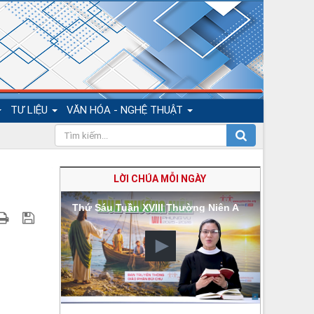
TƯ LIỆU
VĂN HÓA - NGHỆ THUẬT
LỜI CHÚA MỖI NGÀY
Thứ Sáu Tuần XVIII Thường Niên A