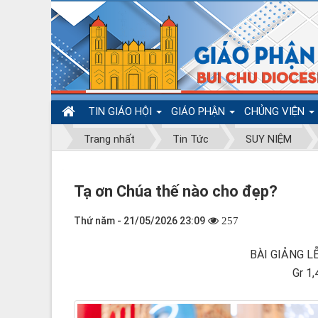
TIN GIÁO HỘI
GIÁO PHẬN
CHỦNG VIỆN
Trang nhất
Tin Tức
SUY NIỆM
Tạ ơn Chúa thế nào cho đẹp?
Thứ năm - 21/05/2026 23:09
257
BÀI GIẢNG L
Gr 1,