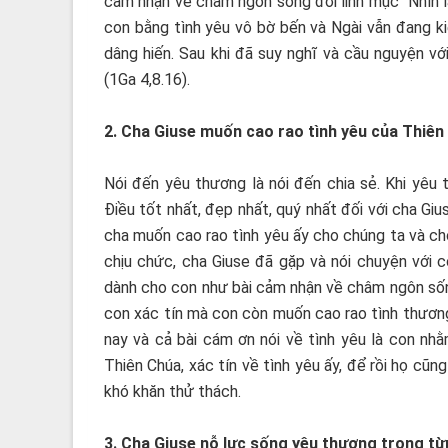
cảm nhận về châm ngôn sống đời linh mục “Nhìn l
con bằng tình yêu vô bờ bến và Ngài vẫn đang ki
dâng hiến. Sau khi đã suy nghĩ và cầu nguyện với
(1Ga 4,8.16).
2. Cha Giuse muốn cao rao tình yêu của Thiê
Nói đến yêu thương là nói đến chia sẻ. Khi yêu
Điều tốt nhất, đẹp nhất, quý nhất đối với cha Giu
cha muốn cao rao tình yêu ấy cho chúng ta và cho
chịu chức, cha Giuse đã gặp và nói chuyện với c
dành cho con như bài cảm nhận về châm ngôn sống
con xác tín mà con còn muốn cao rao tình thương 
nay và cả bài cám ơn nói về tình yêu là con nh
Thiên Chúa, xác tín về tình yêu ấy, để rồi họ cũ
khó khăn thử thách.
3. Cha Giuse nỗ lực sống yêu thương trong từn