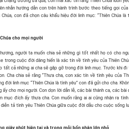
ại chặng đường đã qua, con mãi xác tín rằng Thiên Chúa luôn y
ên nhẫn hướng dẫn con trên hành trình bước theo tiếng gọi của
 Chúa, con đã chọn câu khẩu hiệu đời linh mục: “Thiên Chúa là 
n Chúa cho mọi người
 thương, người ta muốn chia sẻ những gì tốt nhất họ có cho ngư
se trong cuộc đời dâng hiến là xác tín về tình yêu của Thiên Chúa
 tất cả những ai cha sẽ gặp gỡ trong đời linh mục. Trước khi đi
on. Cha chia sẻ rằng “Thưa cha, con xác tín về tình yêu của T
 đời linh mục “Thiên Chúa là tình yêu” con đã gửi cho cha. Kh
ấy cho mọi người. Con dọn lời dẫn lễ, các bài thánh ca, các bà
ằm mục đích ấy thưa cha. Con muốn rằng ai ai cũng nhận ra tình
ng diễn tả tình yêu Thiên Chúa giữa cuộc đời dẫu cho cuộc sống l
g giây phút hiện tại và trong mỗi bổn phận lớn nhỏ