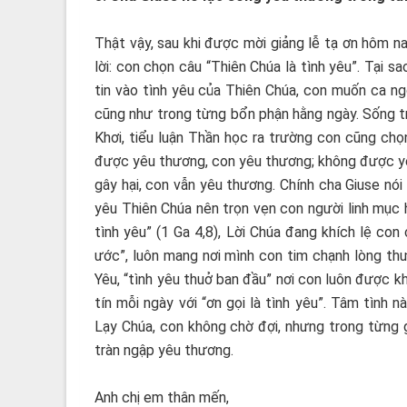
Thật vậy, sau khi được mời giảng lễ tạ ơn hôm na
lời: con chọn câu “Thiên Chúa là tình yêu”. Tại s
tin vào tình yêu của Thiên Chúa, con muốn ca ngợ
cũng như trong từng bổn phận hằng ngày. Sống tr
Khơi, tiểu luận Thần học ra trường con cũng chọ
được yêu thương, con yêu thương; không được yêu
gây hại, con vẫn yêu thương. Chính cha Giuse nói
yêu Thiên Chúa nên trọn vẹn con người linh mục họ
tình yêu” (1 Ga 4,8), Lời Chúa đang khích lệ co
ước”, luôn mang nơi mình con tim chạnh lòng th
Yêu, “tình yêu thuở ban đầu” nơi con luôn được k
tín mỗi ngày với “ơn gọi là tình yêu”. Tâm tình
Lạy Chúa, con không chờ đợi, nhưng trong từng g
tràn ngập yêu thương.
Anh chị em thân mến,