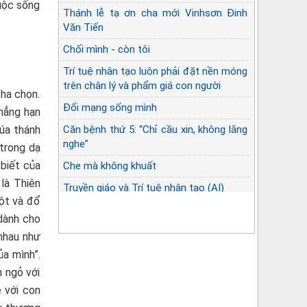
cuộc sống
Thánh lễ tạ ơn cha mới Vinhsơn Đinh
Văn Tiến
Chối mình - còn tôi
Trí tuệ nhân tạo luôn phải đặt nền móng
trên chân lý và phẩm giá con người
cha chọn.
Đổi mạng sống mình
Chẳng hạn
húa thánh
Căn bệnh thứ 5: “Chỉ cầu xin, không lắng
nghe”
 trong dạ
 biết của
Che mà không khuất
 là Thiên
Truyền giáo và Trí tuệ nhân tạo (AI)
Một và đổ
 dành cho
nhau như
ủa mình”.
n ngỏ với
 với con