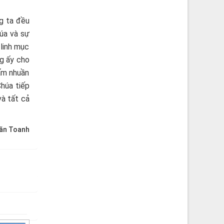
g ta đều
húa và sự
 linh mục
ng ấy cho
hấm nhuần
Chúa tiếp
và tất cả
Văn Toanh