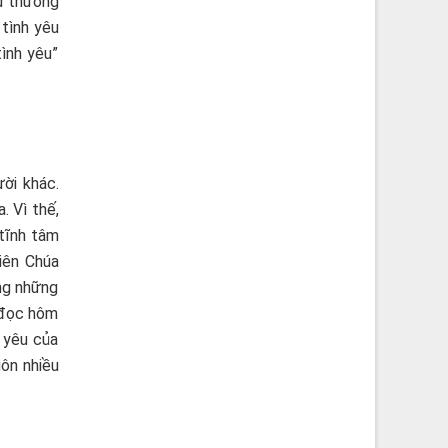
êu thương
 tình yêu
tình yêu”
ời khác.
. Vì thế,
 tĩnh tâm
hiên Chúa
ông những
i đọc hôm
 yêu của
uôn nhiều