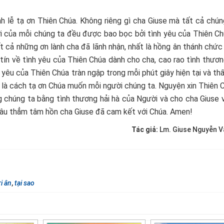
h lễ tạ ơn Thiên Chúa. Không riêng gì cha Giuse mà tất cả chún
ời của mỗi chúng ta đều được bao bọc bởi tình yêu của Thiên C
ất cả những ơn lành cha đã lãnh nhận, nhất là hồng ân thánh chức
tín về tình yêu của Thiên Chúa dành cho cha, cao rao tình thươ
nh yêu của Thiên Chúa tràn ngập trong mỗi phút giây hiện tại và t
 là cách tạ ơn Chúa muốn mỗi người chúng ta. Nguyện xin Thiên 
 chúng ta bằng tình thương hải hà của Người và cho cha Giuse 
sâu thẳm tâm hồn cha Giuse đã cam kết với Chúa. Amen!
Tác giả:
Lm. Giuse Nguyễn 
ri ân
,
tại sao