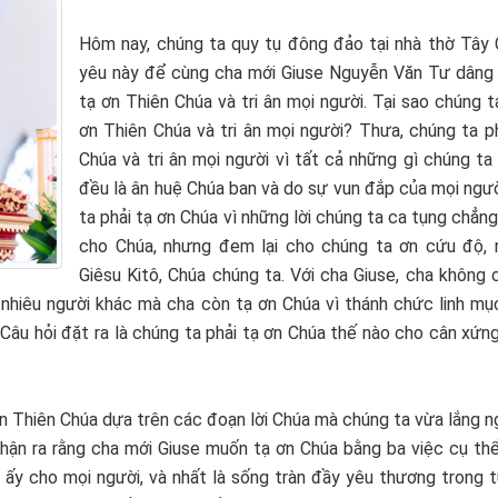
Hôm nay, chúng ta quy tụ đông đảo tại nhà thờ Tây 
yêu này để cùng cha mới Giuse Nguyễn Văn Tư dâng 
tạ ơn Thiên Chúa và tri ân mọi người. Tại sao chúng t
ơn Thiên Chúa và tri ân mọi người? Thưa, chúng ta p
Chúa và tri ân mọi người vì tất cả những gì chúng t
đều là ân huệ Chúa ban và do sự vun đắp của mọi ngư
ta phải tạ ơn Chúa vì những lời chúng ta ca tụng chẳn
cho Chúa, nhưng đem lại cho chúng ta ơn cứu độ,
Giêsu Kitô, Chúa chúng ta. Với cha Giuse, cha không 
 nhiêu người khác mà cha còn tạ ơn Chúa vì thánh chức linh mụ
Câu hỏi đặt ra là chúng ta phải tạ ơn Chúa thế nào cho cân xứng
ơn Thiên Chúa dựa trên các đoạn lời Chúa mà chúng ta vừa lắng 
hận ra rằng cha mới Giuse muốn tạ ơn Chúa bằng ba việc cụ thể:
 ấy cho mọi người, và nhất là sống tràn đầy yêu thương trong 