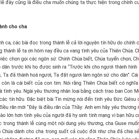
ó lẽ đây cũng là điều cha muốn chúng ta thực hiện trong chính 
dành cho cha
nh ca, các bài đọc trong thánh lễ cả lời nguyện tín hữu do chính 
ong thánh lễ tạ ơn hôm nay đều ca vang tình yêu của Thiên Chúa. 
việc chọn gọi các ngôn sứ. Chính Chúa biết, Chúa tuyển chọn, C
ho dân trước khi họ được sinh ra “Trước khi cho ngươi thành hình
ẹ, Ta đã thánh hoá ngươi, Ta đặt ngươi làm ngôn sứ cho dân”. Cái
 còn là cái biết của con tim. Nói rằng Thiên Chúa biết có nghĩa
là tình yêu. Ngài yêu thương nhân loại bằng cách trao ban Con 
các tín hữu. Đặc biệt bài Tin mừng nói đến tình yêu Đức Giêsu
iều răn mới “Đây là điều răn của Thầy: Anh em hãy yêu thương 
o lớn hơn tình yêu của người đã hy sinh tính mạng vì bạn hữu c
ọc trong thánh lễ cùng một nội dung yêu thương, cha Giuse muố
n Chúa dành cho cha trong suốt cả cuộc đời như cha đã chia sẻ