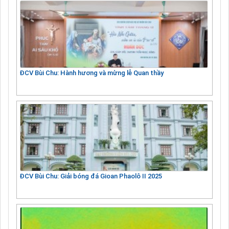
ĐCV Bùi Chu: Hành hương và mừng lễ Quan thầy
ĐCV Bùi Chu: Giải bóng đá Gioan Phaolô II 2025