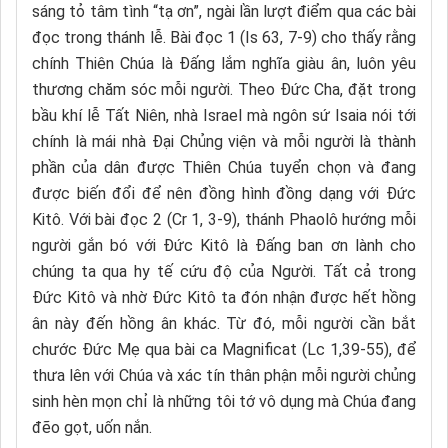
sáng tỏ tâm tình “tạ ơn”, ngài lần lượt điểm qua các bài
đọc trong thánh lễ. Bài đọc 1 (Is 63, 7-9) cho thấy rằng
chính Thiên Chúa là Đấng lắm nghĩa giàu ân, luôn yêu
thương chăm sóc mỗi người. Theo Đức Cha, đặt trong
bầu khí lễ Tất Niên, nhà Israel mà ngôn sứ Isaia nói tới
chính là mái nhà Đại Chủng viện và mỗi người là thành
phần của dân được Thiên Chúa tuyển chọn và đang
được biến đổi để nên đồng hình đồng dạng với Đức
Kitô. Với bài đọc 2 (Cr 1, 3-9), thánh Phaolô hướng mỗi
người gắn bó với Đức Kitô là Đấng ban ơn lành cho
chúng ta qua hy tế cứu độ của Người. Tất cả trong
Đức Kitô và nhờ Đức Kitô ta đón nhận được hết hồng
ân này đến hồng ân khác. Từ đó, mỗi người cần bắt
chước Đức Mẹ qua bài ca Magnificat (Lc 1,39-55), để
thưa lên với Chúa và xác tín thân phận mỗi người chủng
sinh hèn mọn chỉ là những tôi tớ vô dụng mà Chúa đang
đẽo gọt, uốn nắn.