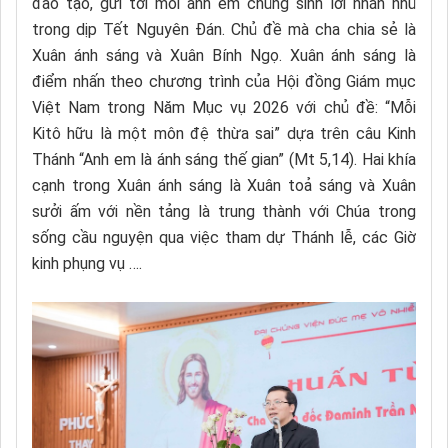
đào tạo, gửi tới mỗi anh em chủng sinh lời nhắn nhủ
trong dịp Tết Nguyên Đán. Chủ đề mà cha chia sẻ là
Xuân ánh sáng và Xuân Bính Ngọ. Xuân ánh sáng là
điểm nhấn theo chương trình của Hội đồng Giám mục
Việt Nam trong Năm Mục vụ 2026 với chủ đề: “Mỗi
Kitô hữu là một môn đệ thừa sai” dựa trên câu Kinh
Thánh “Anh em là ánh sáng thế gian” (Mt 5,14). Hai khía
cạnh trong Xuân ánh sáng là Xuân toả sáng và Xuân
sưởi ấm với nền tảng là trung thành với Chúa trong
sống cầu nguyện qua việc tham dự Thánh lễ, các Giờ
kinh phụng vụ ….