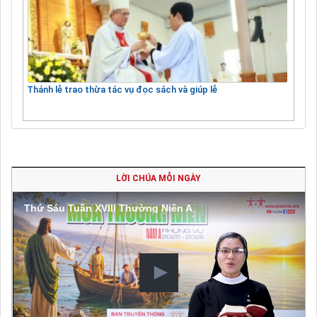
Thánh lễ trao thừa tác vụ đọc sách và giúp lễ
LỜI CHÚA MỖI NGÀY
Thứ Sáu Tuần XVIII Thường Niên A