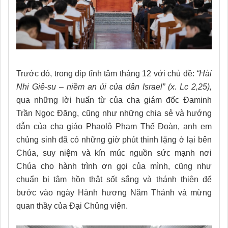
Trước đó, trong dịp tĩnh tâm tháng 12 với chủ đề:
“Hài
Nhi Giê-su – niềm an ủi của dân Israel” (x. Lc 2,25),
qua những lời huấn từ của cha giám đốc Đaminh
Trần Ngọc Đăng, cũng như những chia sẻ và hướng
dẫn của cha giáo Phaolô Phạm Thế Đoàn, anh em
chủng sinh đã có những giờ phút thinh lặng ở lại bên
Chúa, suy niệm và kín múc nguồn sức mạnh nơi
Chúa cho hành trình ơn gọi của mình, cũng như
chuẩn bị tâm hồn thật sốt sắng và thánh thiện để
bước vào ngày Hành hương Năm Thánh và mừng
quan thầy của Đại Chủng viện.