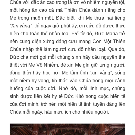
Chúa với đặc ân cao trọng là ơn vô nhiễm nguyên tội,
một hồng ân cao cả mà Thiên Chúa dành riêng cho
Mẹ trong muôn một. Đặc biệt, khi Mẹ thưa hai tiếng
“Xin vâng”,
thì ngay giờ phút ấy, ơn cứu độ được thực
hiện cho toàn thể nhân loại. Để từ đó, Đức Maria trở
nên cung điện xứng đáng cưu mang Con Một Thiên
Chúa nhập thể làm người cứu độ nhân loại. Qua đó,
Đức cha mời gọi mỗi chủng sinh hãy cầu nguyện tha
thiết với Mẹ Vô Nhiễm, để xin Mẹ gìn giữ từng người,
đồng thời hãy học nơi Mẹ tâm tình “xin vâng”, sống
một niềm hy vọng, tín thác vào Chúa trong mọi cảnh
huống của cuộc đời. Nhờ đó, mỗi linh mục, chủng
sinh được liên kết hy tế Đức Kitô trong cuộc hiến tế
của đời mình, trở nên một hiến tế tinh tuyền dâng lên
Chúa mỗi ngày, hầu mưu ích cho nhiều người.