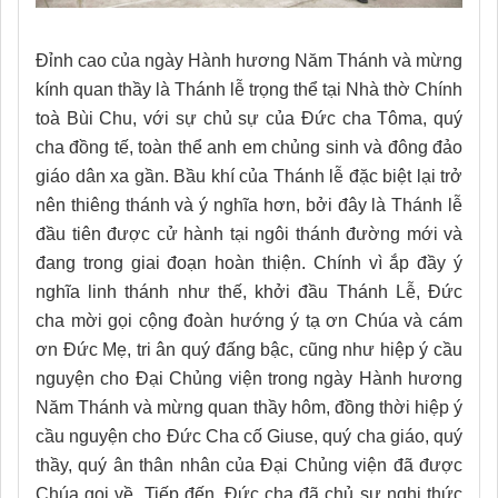
Đỉnh cao của ngày Hành hương Năm Thánh và mừng
kính quan thầy là Thánh lễ trọng thể tại Nhà thờ Chính
toà Bùi Chu, với sự chủ sự của Đức cha Tôma, quý
cha đồng tế, toàn thể anh em chủng sinh và đông đảo
giáo dân xa gần. Bầu khí của Thánh lễ đặc biệt lại trở
nên thiêng thánh và ý nghĩa hơn, bởi đây là Thánh lễ
đầu tiên được cử hành tại ngôi thánh đường mới và
đang trong giai đoạn hoàn thiện. Chính vì ắp đầy ý
nghĩa linh thánh như thế, khởi đầu Thánh Lễ, Đức
cha mời gọi cộng đoàn hướng ý tạ ơn Chúa và cám
ơn Đức Mẹ, tri ân quý đấng bậc, cũng như hiệp ý cầu
nguyện cho Đại Chủng viện trong ngày Hành hương
Năm Thánh và mừng quan thầy hôm, đồng thời hiệp ý
cầu nguyện cho Đức Cha cố Giuse, quý cha giáo, quý
thầy, quý ân thân nhân của Đại Chủng viện đã được
Chúa gọi về. Tiếp đến, Đức cha đã chủ sự nghi thức