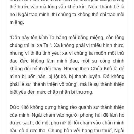
thể bước vào mà lòng vẫn khép kín. Nếu Thánh Lễ là
nơi Ngài trao mình, thì chúng ta không thể chỉ trao môi
miệng.
“Dân này tôn kính Ta bằng môi bằng miệng, còn lòng
chúng thì lại xa Ta!”. Xa không phải vì thiếu hình thức,
nhưng vì thiếu tình yêu; xa vì chúng ta muốn một thứ
đạo đức không làm mình đau, một sự công chính
không đòi mình đổi thay. Nhưng theo Chúa Kitô là để
mình bị uốn nắn, bị lột bỏ, bị thanh luyện. Đó không
phải là sự ‘thánh thiện vô trùng’, mà là sự thánh thiện
biết yêu đến mức chấp nhận bị thương.
Đức Kitô không dựng hàng rào quanh sự thánh thiện
của mình. Ngài chạm vào người phong hủi để làm họ
được sạch; để một phụ nữ tội lỗi chạm vào chân mình
hầu cô được tha. Chung bàn với hạng thu thuế, Ngài