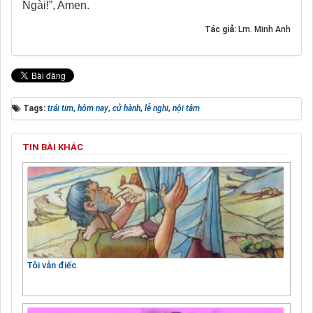
Ngài!”, Amen.
Tác giả:
Lm. Minh Anh
Tags:
trái tim
,
hôm nay
,
cử hành
,
lễ nghi
,
nội tâm
TIN BÀI KHÁC
Tôi vẫn điếc