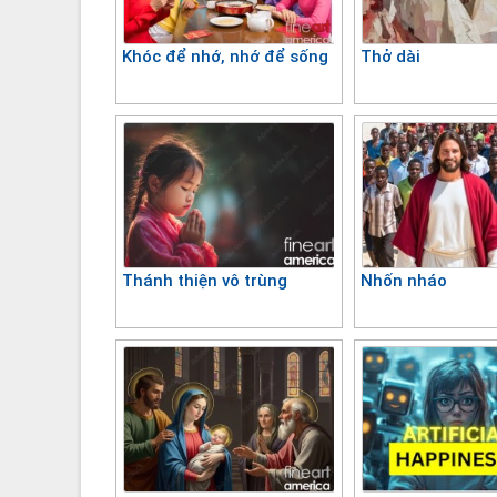
Khóc để nhớ, nhớ để sống
Thở dài
Thánh thiện vô trùng
Nhốn nháo