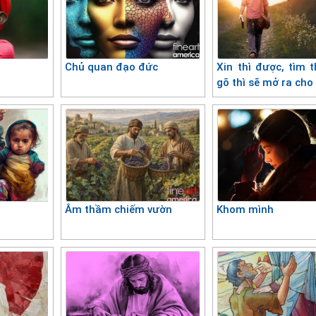
Chủ quan đạo đức
Xin thì được, tìm t
gõ thì sẽ mở ra cho
Âm thầm chiếm vườn
Khom mình