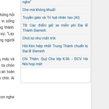
nghe”
Che mà không khuất
không hỏi
Truyền giáo và Trí tuệ nhân tạo (AI)
 vi: sống
TB: Các điểm giữ xe miễn phí Đại lễ
ng thành.
Thánh Đaminh
 sự, “Lạy
Chói lọi như mặt trời
ng người
Hội Kèn hiệp nhất Trung Thành chuẩn bị
Đại lễ Đaminh
h, máu và
Chỉ Thiện: Quý Cha lớp K.06 - ĐCV Hà
Nội họp mặt
i ta chôn
g an toàn
Góc lặng sứ vụ Linh mục
 chín. Ai
 con nghe