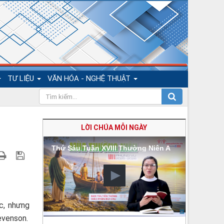
TƯ LIỆU
VĂN HÓA - NGHỆ THUẬT
LỜI CHÚA MỖI NGÀY
Thứ Sáu Tuần XVIII Thường Niên A
c, nhưng
evenson.