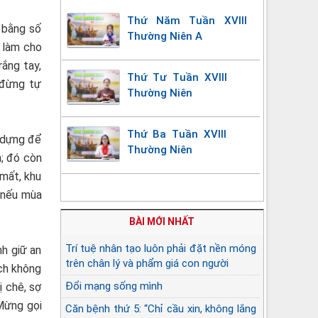
Thứ Năm Tuần XVIII
 bằng số
Thường Niên A
 làm cho
rắng tay,
Thứ Tư Tuần XVIII
‘đừng tự
Thường Niên
Thứ Ba Tuần XVIII
 dựng để
Thường Niên
h; đó còn
 mất, khu
a nếu mùa
BÀI MỚI NHẤT
Trí tuệ nhân tạo luôn phải đặt nền móng
nh giữ an
trên chân lý và phẩm giá con người
ách không
Đổi mạng sống mình
ị chê, sợ
 Mừng gọi
Căn bệnh thứ 5: “Chỉ cầu xin, không lắng