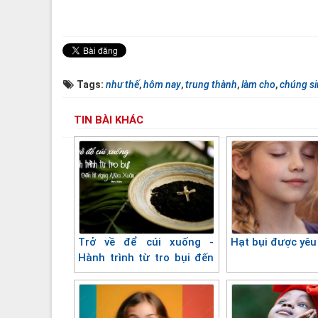
Tags:
như thế
,
hôm nay
,
trung thành
,
làm cho
,
chúng s
TIN BÀI KHÁC
Trở về để cúi xuống -
Hạt bụi được yê
Hành trình từ tro bụi đến
hy vọng mùa xuân