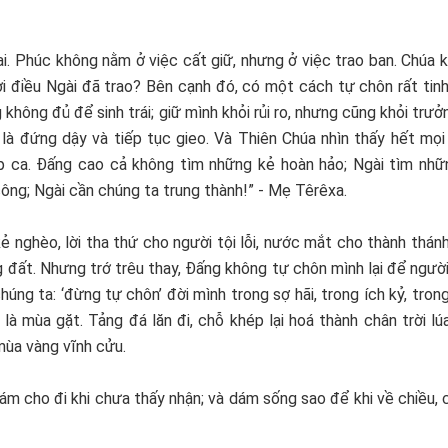
ai. Phúc không nằm ở việc cất giữ, nhưng ở việc trao ban. Chúa 
lời điều Ngài đã trao? Bên cạnh đó, có một cách tự chôn rất tinh
hông đủ để sinh trái; giữ mình khỏi rủi ro, nhưng cũng khỏi trưở
là đứng dậy và tiếp tục gieo. Và Thiên Chúa nhìn thấy hết mọi
p ca. Đấng cao cả không tìm những kẻ hoàn hảo; Ngài tìm nhữ
ông; Ngài cần chúng ta trung thành!” - Mẹ Têrêxa.
kẻ nghèo, lời tha thứ cho người tội lỗi, nước mắt cho thành thán
ng đất. Nhưng trớ trêu thay, Đấng không tự chôn mình lại để ngườ
húng ta: ‘đừng tự chôn’ đời mình trong sợ hãi, trong ích kỷ, tron
là mùa gặt. Tảng đá lăn đi, chỗ khép lại hoá thành chân trời lúa
mùa vàng vĩnh cửu.
ám cho đi khi chưa thấy nhận; và dám sống sao để khi về chiều,