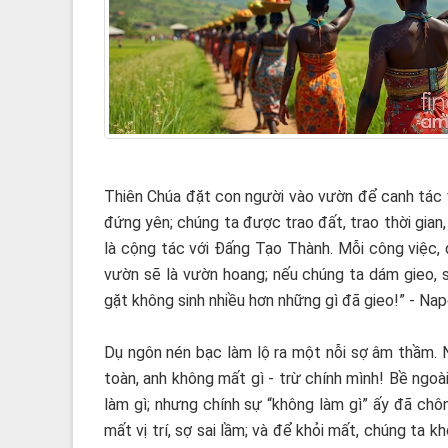
Thiên Chúa đặt con người vào vườn để canh tác 
đứng yên; chúng ta được trao đất, trao thời gian,
là cộng tác với Đấng Tạo Thành. Mỗi công việc, 
vườn sẽ là vườn hoang; nếu chúng ta dám gieo, s
gặt không sinh nhiều hơn những gì đã gieo!” - Napo
Dụ ngôn nén bạc làm lộ ra một nỗi sợ âm thầm. N
toàn, anh không mất gì - trừ chính mình! Bề ngoà
làm gì; nhưng chính sự “không làm gì” ấy đã chôn
mất vị trí, sợ sai lầm; và để khỏi mất, chúng ta 