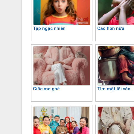
Tập ngạc nhiên
Cao hơn nữa
Giấc mơ ghế
Tìm một lối vào