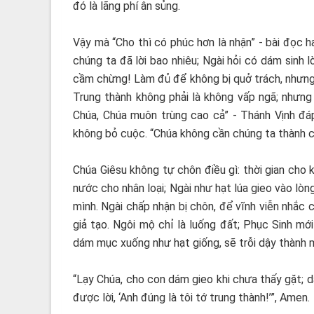
đó là lãng phí ân sủng.
Vậy mà “Cho thì có phúc hơn là nhận” - bài đọc h
chúng ta đã lời bao nhiêu; Ngài hỏi có dám sinh 
cầm chừng! Làm đủ để không bị quở trách, nhưng k
Trung thành không phải là không vấp ngã; nhưng 
Chúa, Chúa muôn trùng cao cả” - Thánh Vịnh đá
không bỏ cuộc. “Chúa không cần chúng ta thành c
Chúa Giêsu không tự chôn điều gì: thời gian cho 
nước cho nhân loại; Ngài như hạt lúa gieo vào lò
mình. Ngài chấp nhận bị chôn, để vĩnh viễn nhắc c
giả tạo. Ngôi mộ chỉ là luống đất; Phục Sinh mới 
dám mục xuống như hạt giống, sẽ trỗi dậy thành 
“Lạy Chúa, cho con dám gieo khi chưa thấy gặt; d
được lời, ‘Anh đúng là tôi tớ trung thành!’”, Amen.