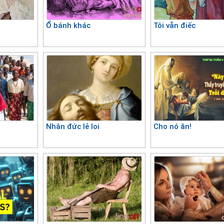
Ổ bánh khác
Tôi vẫn điếc
Nhân đức lẻ loi
Cho nó ăn!