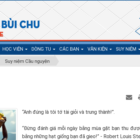
HỌC VIỆN
DÒNG TU
CÁC BAN
VĂN KIỆN
SUY NIỆM
Suy niệm Cầu nguyện
“Anh đúng là tôi tớ tài giỏi và trung thành!”.
“Đừng đánh giá mỗi ngày bằng mùa gặt bạn thu đượ
bằng những hạt giống bạn đã gieo!” - Robert Louis St