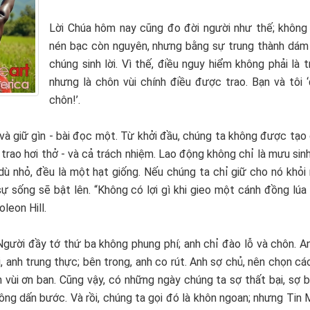
Lời Chúa hôm nay cũng đo đời người như thế; không
nén bạc còn nguyên, nhưng bằng sự trung thành dám
chúng sinh lời. Vì thế, điều nguy hiểm không phải là t
nhưng là chôn vùi chính điều được trao. Bạn và tôi 
chôn!’.
và giữ gìn - bài đọc một. Từ khởi đầu, chúng ta không được tạo
 trao hơi thở - và cả trách nhiệm. Lao động không chỉ là mưu sin
dù nhỏ, đều là một hạt giống. Nếu chúng ta chỉ giữ cho nó khỏi
ự sống sẽ bật lên. “Không có lợi gì khi gieo một cánh đồng lú
leon Hill.
gười đầy tớ thứ ba không phung phí; anh chỉ đào lỗ và chôn. A
i, anh trung thực; bên trong, anh co rút. Anh sợ chủ, nên chọn c
 vùi ơn ban. Cũng vậy, có những ngày chúng ta sợ thất bại, sợ b
không dấn bước. Và rồi, chúng ta gọi đó là khôn ngoan; nhưng Tin