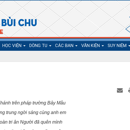
HỌC VIỆN
DÒNG TU
CÁC BAN
VĂN KIỆN
SUY NIỆM
Thánh trên pháp trường Bảy Mẫu
g trung ngời sáng cùng anh em
oàn tri ân Người đã quên mình