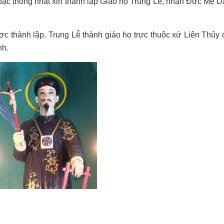
bạc thống nhất xin thành lập Giáo họ Trung Lễ, nhận Đức Mẹ 
c thành lập, Trung Lễ thành giáo họ trực thuộc xứ Liên Thủy 
nh.