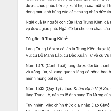
được chúc phúc bởi sự xuất hiện của một vị Th
dòng máu anh hùng của các chứng nhân đức tin
Ngài quả là người con của làng Trung Kiên, đã 
vụ được giao phó. Ngài để lại cho con cháu của
1
Từ gốc tổ Trung Kiên
Làng Trung Lễ xưa có tên là Trung Kiên được 
Vũ: cụ Đỗ Mạnh Lập, cụ Đào Xuân Từ và cụ Vũ
Năm 1370 (Canh Tuất) làng được đổi tên thành 
và trồng lúa, vì xung quanh làng có sông bao 
mênh mông bát ngát.
Năm 1533 (Quý Tỵ) , theo
Khâm Định Việt Sử
,
làng Trung Lễ, nên có lẽ ánh sáng Tin Mừng cũng 
Tuy nhiên, việc chính thức gia nhập Đạo Giat