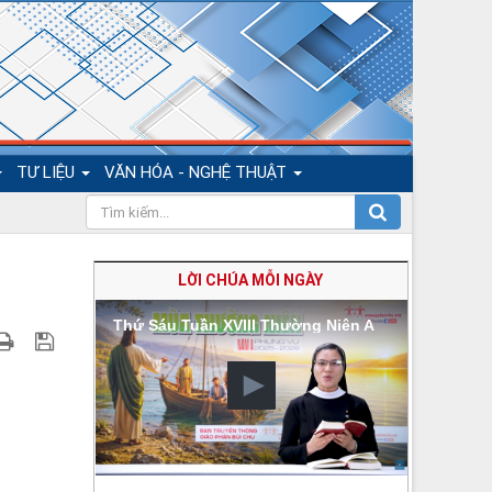
TƯ LIỆU
VĂN HÓA - NGHỆ THUẬT
LỜI CHÚA MỖI NGÀY
Thứ Sáu Tuần XVIII Thường Niên A