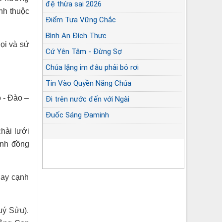
đệ thừa sai 2026
nh thuộc
Điểm Tựa Vững Chắc
Bình An Đích Thực
ọi và sứ
Cứ Yên Tâm - Đừng Sợ
Chúa lặng im đâu phải bỏ rơi
Tin Vào Quyền Năng Chúa
 - Đào –
Đi trên nước đến với Ngài
Đuốc Sáng Đaminh
hài lưới
ánh đồng
gay cạnh
uý Sửu).