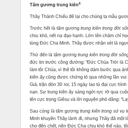
4
Tấm gương trung kiên
Thầy Thánh Chiểu để lại cho chúng ta mẫu gương
Trước hết là tấm gương
trung kiên trong đời sốn
chịu khó, nết na đạo hạnh. Lớn lên chăm chỉ họ
tùng Đức Cha Minh. Thầy được nhận xét là người
Thứ đến là tấm gương
trung kiên trong đời sốn
đức tin trước công đường: “Đức Chúa Trời là 
làm tôi Chúa, vì thế tôi không dám bước qua ảnh
kiên ấy cũng được chứng tỏ qua những lần vui 
Giá, trận đòn 30 roi, 15 ngày lao tù đại cực hì
nạn. Sự trung kiên ấy sáng ngời rực rỡ qua cuộc 
tên cực trọng Giêsu và lời nguyện phó dâng: “Lạ
Sau cùng là tấm gương
trung kiên trong sứ vụ 
Minh khuyên Thầy lánh đi, nhưng Thầy đã một l
cho đến chết, nên Đức Cha chịu khó thế nào, tô