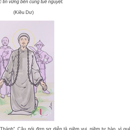
 tin vững bền cùng tuế nguyệt.
(Kiều Dư)
hánh”. Câu nói đơn sơ diễn tả niềm vui, niềm tự hào, vì q