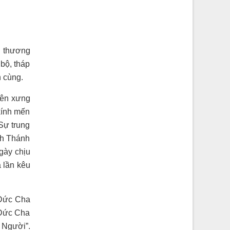
u thương
bộ, tháp
n cùng.
yên xưng
kính mến
 Sự trung
nh Thánh
ngày chịu
a lần kêu
, Đức Cha
 Đức Cha
 Người”.