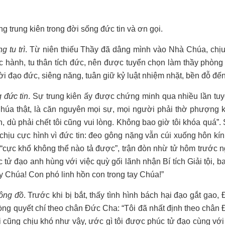
 trung kiên trong đời sống đức tin và ơn gọi.
g tu trì
. Từ niên thiếu Thầy đã dâng mình vào Nhà Chúa, chị
c hành, tu thân tích đức, nên được tuyển chọn làm thầy phòng 
 đạo đức, siêng năng, tuân giữ kỷ luật nhiệm nhặt, bền đỗ đế
g đức tin
. Sự trung kiên ấy được chứng minh qua nhiều lần tu
Chúa thật, là căn nguyên mọi sự, mọi người phải thờ phượng 
, dù phải chết tôi cũng vui lòng. Không bao giờ tôi khóa quá”.
chịu cực hình vì đức tin: đeo gông nặng vẫn cúi xuống hôn kí
nh “cực khổ không thể nào tả được”, trận đòn nhừ tử hôm trước 
tử đạo anh hùng với việc quỳ gối lãnh nhận Bí tích Giải tội, b
y Chúa! Con phó linh hồn con trong tay Chúa!”
tông đồ
. Trước khi bị bắt, thấy tình hình bách hại đạo gắt gao
òng quyết chí theo chân Đức Cha: “Tôi đã nhất định theo chân
i cũng chịu khó như vậy, ước gì tôi được phúc tử đạo cùng với