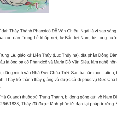
ĩ đại: Thầy Thánh Phanxicô Đỗ Văn Chiểu. Ngài là vì sao sáng
ủa con dân Trung Lễ khắp nơi, từ Bắc tới Nam, từ trong nước
 Trung Lễ, giáo xứ Liên Thủy (Lục Thủy hạ), địa phận Đông Đà
mẫu là ông bà cố Phanxicô và Maria Đỗ Văn Siêu, làm nghề nôn
u trì, dâng mình vào Nhà Đức Chúa Trời. Sau ba năm học Latinh,
nh, Thầy trở thành thầy giảng và được cử đi phục vụ Đức Cha
i.
 (Hà Quang) thuộc xứ Trung Thành, bị đóng gông gửi về Nam Đ
 26/6/1838, Thầy đã được lãnh phúc tử đạo tại pháp trường