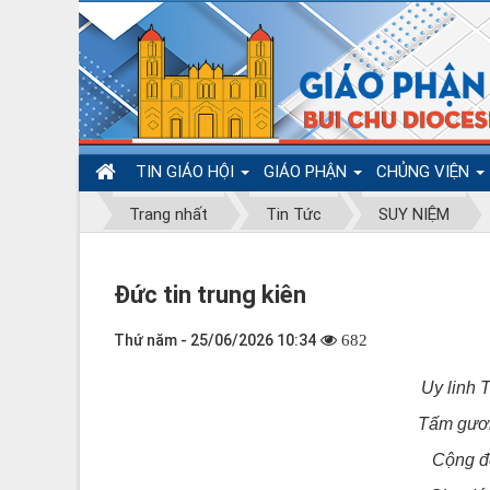
TIN GIÁO HỘI
GIÁO PHẬN
CHỦNG VIỆN
Trang nhất
Tin Tức
SUY NIỆM
Đức tin trung kiên
Thứ năm - 25/06/2026 10:34
682
Uy linh 
Tấm gươn
Cộng đ