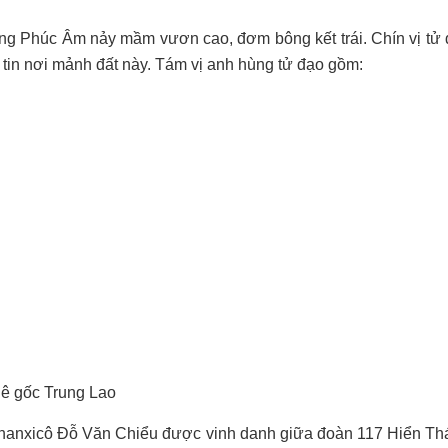
iống Phúc Âm nảy mầm vươn cao, đơm bông kết trái. Chín vị tử 
tin nơi mảnh đất này. Tám vị anh hùng tử đạo gồm:
quê gốc Trung Lao
 Phanxicô Đỗ Văn Chiểu được vinh danh giữa đoàn 117 Hiển Thá