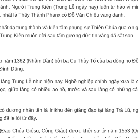
ánh. Người Trung Kiên (Trung Lễ ngày nay) luôn tự hào vì mì
, nhất là Thầy Thánh Phanxicô Đỗ Văn Chiểu vang danh.
nhất dạ trung thành và kiên tâm phụng sự Thiên Chúa qua ơn g
 Trung Kiên muôn đời sau tấm gương đức tin vàng đá sắt son.
lập năm 1362 (Nhâm Dần) bởi ba Cụ Thủy Tổ của ba dòng họ Đỗ
 Đình Dũng.
làng Trung Lễ như hiện nay. Nghề nghiệp chính ngày xưa là c
bọc, giữa làng có nhiều ao hồ, trước và sau làng có những c
 có dương nhân tên là Inikhu đến giảng đạo tại làng Trà Lũ, n
đã le lói từ đây.
ô (Đạo Chúa Giêsu, Công Giáo) được khởi sự từ năm 1553 (Q