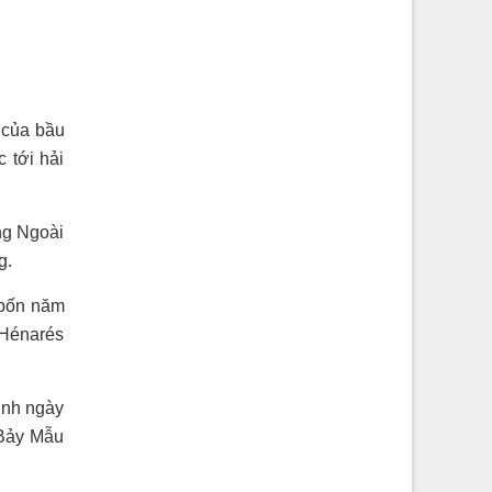
 của bầu
 tới hải
ng Ngoài
g.
 bốn năm
 Hénarés
ịnh ngày
 Bảy Mẫu