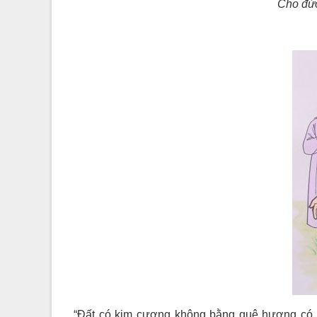
Cho đức
“Đất có kim cương không bằng quê hương có T