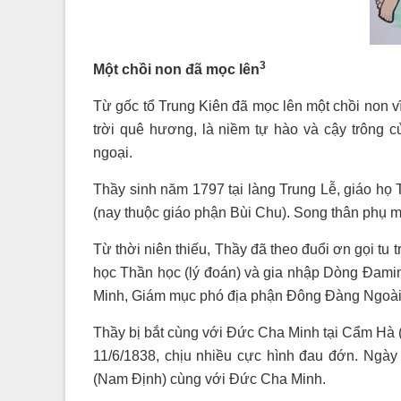
3
Một chồi non đã mọc lên
Từ gốc tổ Trung Kiên đã mọc lên một chồi non v
trời quê hương, là niềm tự hào và cậy trông c
ngoại.
Thầy sinh năm 1797 tại làng Trung Lễ, giáo họ
(nay thuộc giáo phận Bùi Chu). Song thân phụ 
Từ thời niên thiếu, Thầy đã theo đuổi ơn gọi t
học Thần học (lý đoán) và gia nhập Dòng Đami
Minh, Giám mục phó địa phận Đông Đàng Ngoà
Thầy bị bắt cùng với Đức Cha Minh tại Cẩm Hà
11/6/1838, chịu nhiều cực hình đau đớn. Ngày
(Nam Định) cùng với Đức Cha Minh.