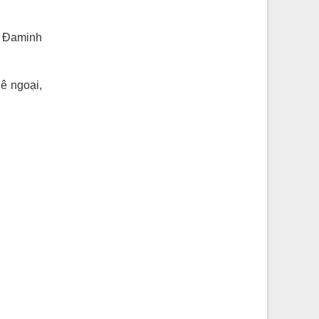
ữ Đaminh
uê ngoại,