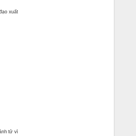
đạo xuất
nh tử vì