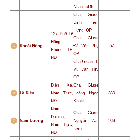
Nhân, SDB
Cha Giuse
Đinh Tiến
Hưng, OP
127 Phố Lê
Cha Giuse
Hồng
Khoái Đồng
Đỗ Văn Phi,
241
Phong, TP.
OP
NĐ
Cha Gioan B.
Vũ Văn Tín,
OP
Điền Xá,
Cha Giuse
Lã Điền
Nam Trực,
Hoàng Ngọc
830
NĐ
Khoát
Nam
Cha Giuse
Dương,
Nam Dương
Nguyễn Văn
938
Nam Trực,
Kiên
NĐ