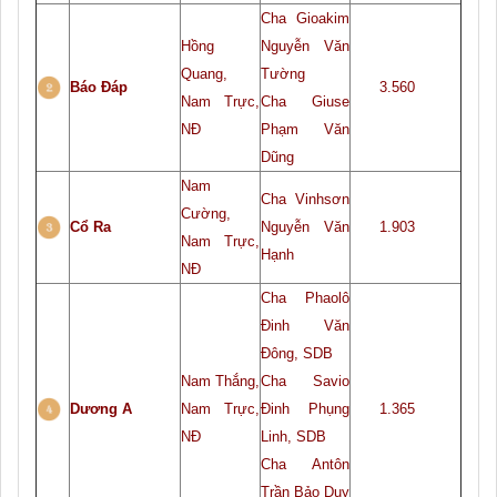
Cha Gioakim
Hồng
Nguyễn Văn
Quang,
Tường
Báo Đáp
3.560
Nam Trực,
Cha Giuse
NĐ
Phạm Văn
Dũng
Nam
Cha Vinhsơn
Cường,
Cổ Ra
Nguyễn Văn
1.903
Nam Trực,
Hạnh
NĐ
Cha Phaolô
Đinh Văn
Đông, SDB
Nam Thắng,
Cha Savio
Dương A
Nam Trực,
Đinh Phụng
1.365
NĐ
Linh, SDB
Cha Antôn
Trần Bảo Duy