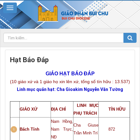
Hạt Báo Đáp
GIÁO HẠT BÁO ĐÁP
(10 giáo xứ và 1 giáo họ xin lên xứ, tổng số tín hữu :
13.537
)
Linh mục quản hạt: Cha
Gioakim Nguyễn Văn Tường
LINH MỤC
GIÁO XỨ
ĐỊA CHỈ
TÍN HỮU
PHỤ TRÁCH
Nam Hồng,
Cha Giuse
Bách Tính
Nam Trực,
872
Trần Minh Trí
NĐ