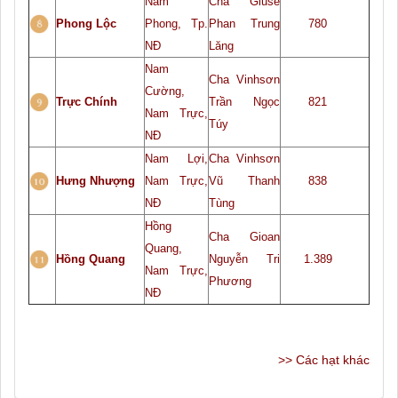
Nam
Cha Giuse
Phong Lộc
Phong, Tp.
Phan Trung
780
NĐ
Lăng
Nam
Cha Vinhsơn
Cường,
Trực Chính
Trần Ngọc
821
Nam Trực,
Túy
NĐ
Nam Lợi,
Cha Vinhsơn
Hưng Nhượng
Nam Trực,
Vũ Thanh
838
NĐ
Tùng
Hồng
Cha Gioan
Quang,
Hồng Quang
Nguyễn Tri
1.389
Nam Trực,
Phương
NĐ
>> Các hạt khác