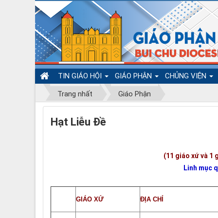
TIN GIÁO HỘI
GIÁO PHẬN
CHỦNG VIỆN
Trang nhất
Giáo Phận
Hạt Liễu Đề
(11 giáo xứ và 1 
Linh mục q
GIÁO XỨ
ĐỊA CHỈ