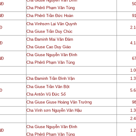
Cha Giuse Nguyễn Văn Đình
NĐ
5
Cha Phêrô Phạm Văn Tùng
NĐ
Cha Phêrô Trần Đức Hoàn
9
Cha Vinhsơn Lại Văn Quynh
NĐ
2.
Cha Giuse Trần Duy Chúc
Cha
Đaminh Mai Văn Đảm
NĐ
4.
Cha Giuse Cao Duy Giáo
Cha Giuse Nguyễn Văn Đình
NĐ
6
Cha Phêrô Phạm Văn Tùng
1.
Cha Đaminh Trần Đình Vận
1.
Cha
Giuse Trần Văn Bột
NĐ
5.
Cha Antôn Vũ Đức Số
Cha Giuse Giuse Hoàng Văn Trường
9
Cha
Vinh sơn Nguyễn Văn Hậu
1.
2.
Cha Giuse Nguyễn Văn Đình
NĐ
1.
Cha Phêrô Phạm Văn Tùng