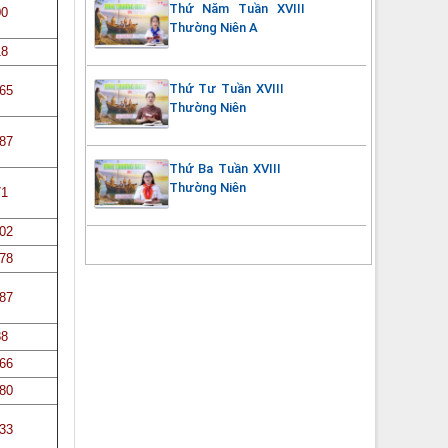
Thứ Năm Tuần XVIII
00
Thường Niên A
18
Thứ Tư Tuần XVIII
165
Thường Niên
187
Thứ Ba Tuần XVIII
Thường Niên
71
002
378
687
88
366
480
233