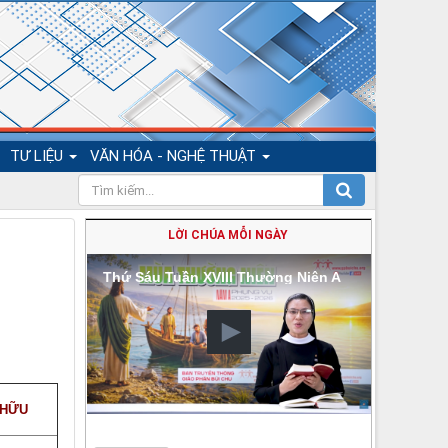
TƯ LIỆU
VĂN HÓA - NGHỆ THUẬT
LỜI CHÚA MỖI NGÀY
Thứ Sáu Tuần XVIII Thường Niên A
 HỮU