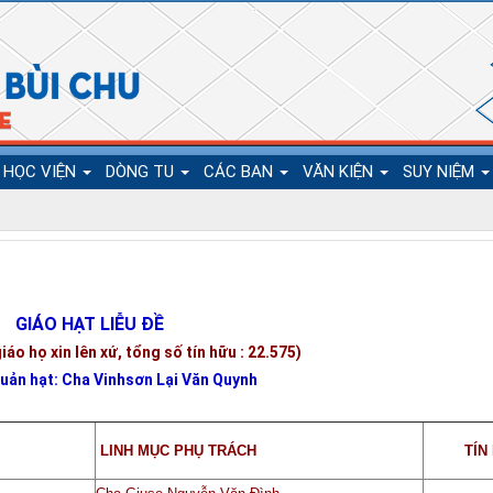
HỌC VIỆN
DÒNG TU
CÁC BAN
VĂN KIỆN
SUY NIỆM
GIÁO HẠT LIỄU ĐỀ
giáo họ xin lên xứ, tổng số tín hữu : 22.575)
uản hạt: Cha Vinhsơn Lại Văn Quynh
LINH MỤC PHỤ TRÁCH
TÍN