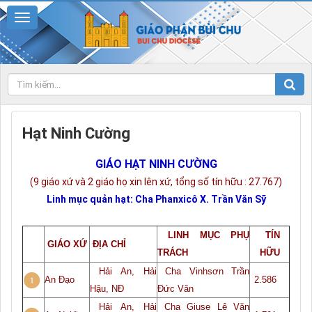
Hạt Ninh Cường
GIÁO HẠT NINH CƯỜNG
(9 giáo xứ và 2 giáo họ xin lên xứ, tổng số tín hữu : 27.767)
Linh mục quản hạt: Cha Phanxicô X. Trần Văn Sỹ
LINH MỤC PHỤ
TÍN
GIÁO XỨ
ĐỊA CHỈ
TRÁCH
HỮU
Hải An, Hải
Cha
Vinhsơn Trần
An Đạo
2.586
Hậu, NĐ
Đức Văn
Hải An, Hải
Cha
Giuse Lê Văn