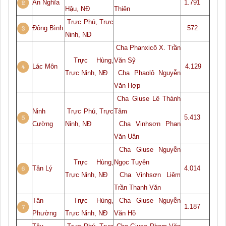
An Nghĩa
1.791
Hậu, NĐ
Thiên
Trực Phú, Trực
Đông Bình
572
Ninh, NĐ
Cha Phanxicô X. Trần
Trực Hùng,
Văn Sỹ
Lác Môn
4.129
Trực Ninh, NĐ
Cha Phaolô Nguyễn
Văn Hợp
Cha
Giuse Lê Thành
Ninh
Trực Phú, Trực
Tâm
5.413
Cường
Ninh, NĐ
Cha Vinhsơn Phan
Văn Uân
Cha
Giuse Nguyễn
Trực Hùng,
Ngọc Tuyên
Tân Lý
4.014
Trực Ninh, NĐ
Cha Vinhsơn Liêm
Trần Thanh Văn
Tân
Trực Hùng,
Cha
Giuse Nguyễn
1.187
Phường
Trực Ninh, NĐ
Văn Hồ