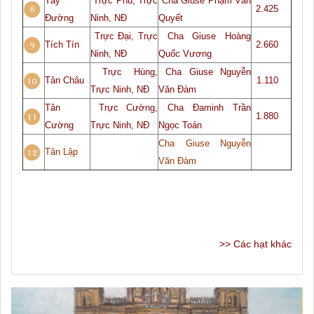
Tây
Trực Phú, Trực
Cha
Giuse Phạm Văn
2.425
Đường
Ninh, NĐ
Quyết
Trực Đại, Trực
Cha Giuse Hoàng
Tích Tín
2.660
Ninh, NĐ
Quốc Vương
Trực Hùng,
Cha
Giuse Nguyễn
Tân Châu
1.110
Trực Ninh, NĐ
Văn Đàm
Tân
Trực Cường,
Cha Đaminh Trần
1.880
Cường
Trực Ninh, NĐ
Ngọc Toản
Cha Giuse Nguyễn
Tân Lập
Văn Đàm
>> Các hạt khác