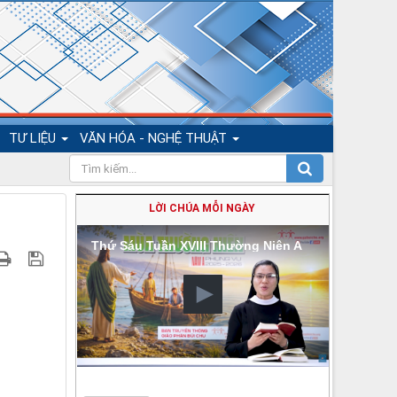
TƯ LIỆU
VĂN HÓA - NGHỆ THUẬT
LỜI CHÚA MỖI NGÀY
Thứ Sáu Tuần XVIII Thường Niên A