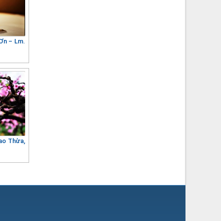
Ơn – Lm.
iao Thừa,