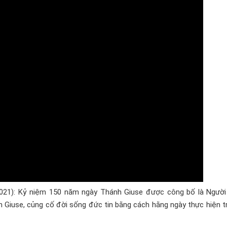
21): Kỷ niệm 150 năm ngày Thánh Giuse được công bố là Người
h Giuse, củng cố đời sống đức tin bằng cách hằng ngày thực hiện t