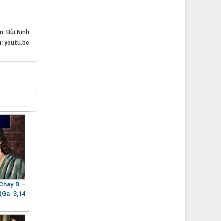
m. Bùi Ninh
n:
youtu.be
Chay B –
(Ga 3,14