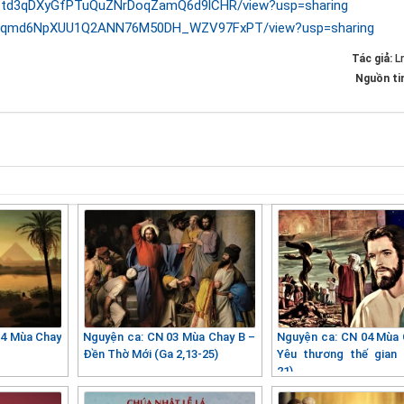
d/1_td3qDXyGfPTuQuZNrDoqZamQ6d9lCHR/view?usp=sharing
le/d/1qmd6NpXUU1Q2ANN76M50DH_WZV97FxPT/view?usp=sharing
Tác giả:
L
Nguồn ti
04 Mùa Chay
Nguyện ca: CN 03 Mùa Chay B –
Nguyện ca: CN 04 Mùa 
Đền Thờ Mới (Ga 2,13-25)
Yêu thương thế gian 
21)