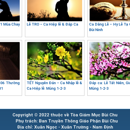
01 Mùa Chay
Lễ TRO – Ca Hiệp lễ & Đáp Ca
Ca Dâng Lễ – Hy Lễ Tạ 
Bùi Ninh
 06 Thường
TẾT Nguyên Đán – Ca Nhập lễ &
Đáp ca: Lễ Tất Niên, G
31
Ca Hiệp lễ: Mùng 1-2-3
Mùng 1-2-3
Copyright © 2022 thuộc về Tòa Giám Mục Bùi Chu
Phụ trách: Ban Truyền Thông Giáo Phận Bùi Chu
Địa chỉ: Xuân Ngọc - Xuân Trường - Nam Định