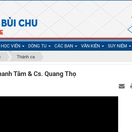
HỌC VIỆN
DÒNG TU
CÁC BAN
VĂN KIỆN
SUY NIỆM
c
Thánh ca
Thanh Tâm & Cs. Quang Thọ