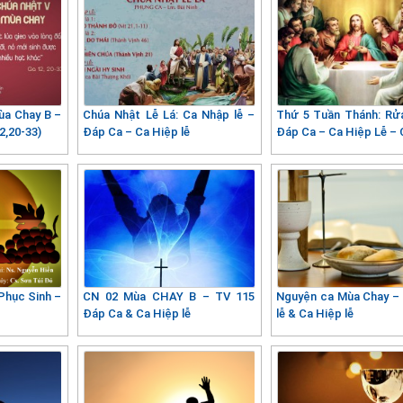
ùa Chay B –
Chúa Nhật Lễ Lá: Ca Nhập lễ –
Thứ 5 Tuần Thánh: Rử
2,20-33)
Đáp Ca – Ca Hiệp lễ
Đáp Ca – Ca Hiệp Lễ –
Phục Sinh –
CN 02 Mùa CHAY B – TV 115
Nguyện ca Mùa Chay –
Đáp Ca & Ca Hiệp lễ
lễ & Ca Hiệp lễ