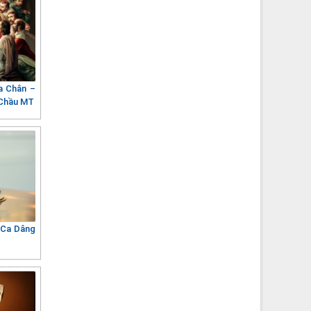
a Chân –
 Chầu MT
 Ca Dâng