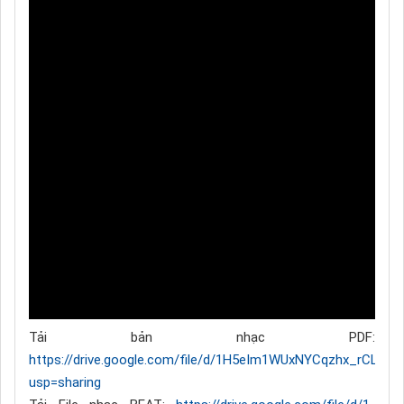
Tải bản nhạc PDF:
https://drive.google.com/file/d/1H5eIm1WUxNYCqzhx_rCLRb
usp=sharing