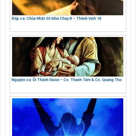
Đáp ca: Chúa Nhật 03 Mùa Chay B – Thánh Vịnh 18
Nguyện ca: Ôi Thánh Giuse – Cs. Thanh Tâm & Cs. Quang Thọ