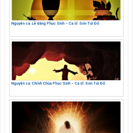
Nguyện ca: Lễ dâng Phục Sinh – Ca sĩ: Sơn Túi Đỏ
Nguyện ca: Chính Chúa Phục Sinh – Ca sĩ: Sơn Túi Đỏ