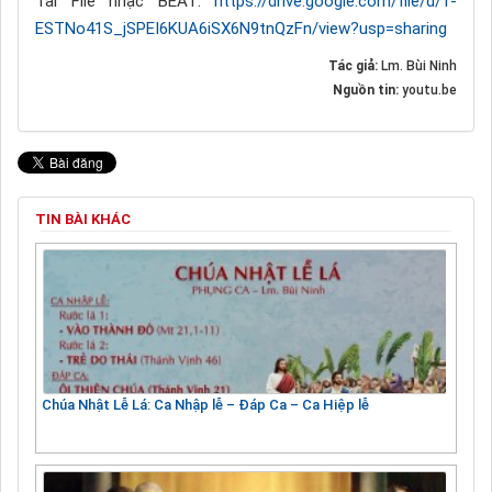
Tải File nhạc BEAT:
https://drive.google.com/file/d/1-
ESTNo41S_jSPEI6KUA6iSX6N9tnQzFn/view?usp=sharing
Tác giả:
Lm. Bùi Ninh
Nguồn tin:
youtu.be
TIN BÀI KHÁC
Chúa Nhật Lễ Lá: Ca Nhập lễ – Đáp Ca – Ca Hiệp lễ