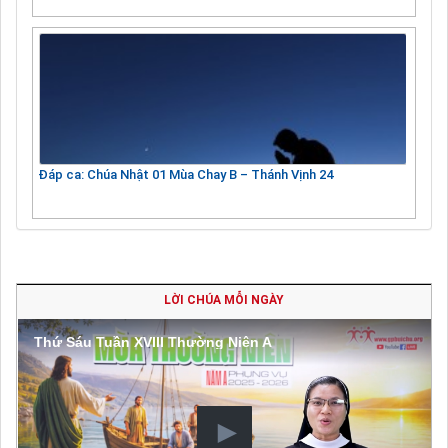
Đáp ca: Chúa Nhật 01 Mùa Chay B – Thánh Vịnh 24
LỜI CHÚA MỖI NGÀY
Thứ Sáu Tuần XVIII Thường Niên A