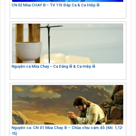
CN 02 Mùa CHAY B – TV 115 Đáp Ca & Ca Hiệp lễ
Nguyện ca Mùa Chay – Ca Dâng lễ & Ca Hiệp lễ
Nguyện ca: CN 01 Mùa Chay B – Chúa chịu cám dỗ (Mc 1,12-
15)