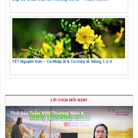
TẾT Nguyên Đán – Ca Nhập lễ & Ca Hiệp lễ: Mùng 1-2-3
LỜI CHÚA MỖI NGÀY
Thứ Sáu Tuần XVIII Thường Niên A