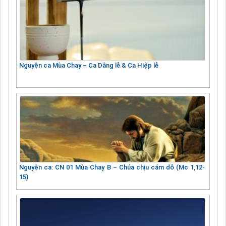
Nguyện ca Mùa Chay – Ca Dâng lễ & Ca Hiệp lễ
Nguyện ca: CN 01 Mùa Chay B – Chúa chịu cám dỗ (Mc 1,12-
15)