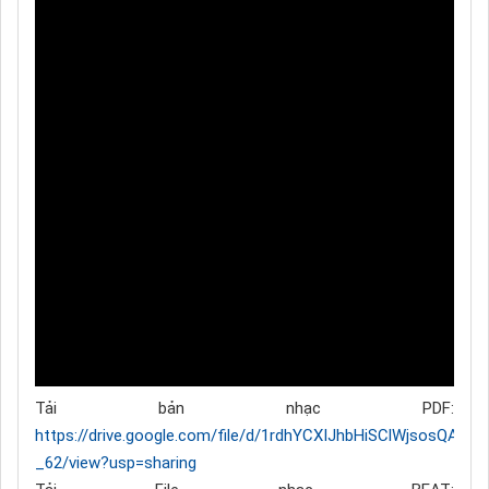
Tải bản nhạc PDF:
https://drive.google.com/file/d/1rdhYCXIJhbHiSClWjsosQAY_S
_62/view?usp=sharing