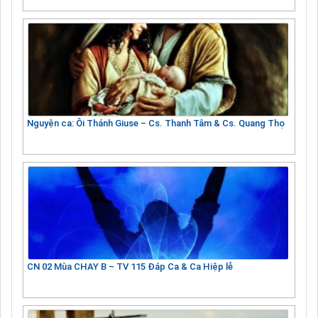
Nguyện ca: Ôi Thánh Giuse – Cs. Thanh Tâm & Cs. Quang Thọ
CN 02 Mùa CHAY B – TV 115 Đáp Ca & Ca Hiệp lễ