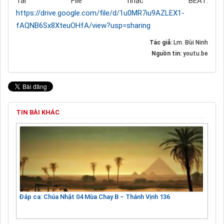
Tải File nhạc BEAT:
https://drive.google.com/file/d/1u0MR7iu9AZLEX1-
fAQNB6Sx8XteuOHfA/view?usp=sharing
Tác giả:
Lm. Bùi Ninh
Nguồn tin:
youtu.be
TIN BÀI KHÁC
Đáp ca: Chúa Nhật 04 Mùa Chay B – Thánh Vịnh 136