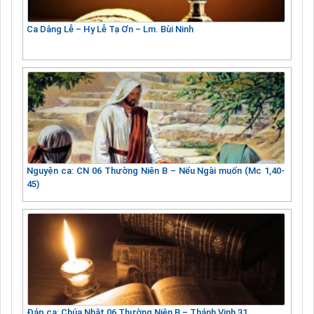
Ca Dâng Lễ – Hy Lễ Tạ Ơn – Lm. Bùi Ninh
Nguyện ca: CN 06 Thường Niên B – Nếu Ngài muốn (Mc 1,40-
45)
Đáp ca: Chúa Nhật 06 Thường Niên B – Thánh Vịnh 31