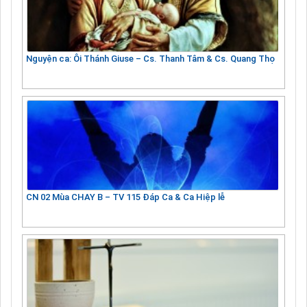
Nguyện ca: Ôi Thánh Giuse – Cs. Thanh Tâm & Cs. Quang Thọ
CN 02 Mùa CHAY B – TV 115 Đáp Ca & Ca Hiệp lễ