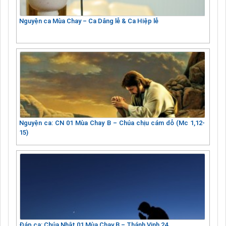
Nguyện ca Mùa Chay – Ca Dâng lễ & Ca Hiệp lễ
Nguyện ca: CN 01 Mùa Chay B – Chúa chịu cám dỗ (Mc 1,12-
15)
Đáp ca: Chúa Nhật 01 Mùa Chay B – Thánh Vịnh 24