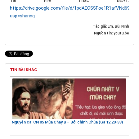
Tải File nhạc BEAT:
https://drive.google.com/file/d/1pdAECSSFoe1R1afVNd69Hje
usp=sharing
Tác giả:
Lm. Bùi Ninh
Nguồn tin:
youtu.be
TIN BÀI KHÁC
Nguyện ca: CN 05 Mùa Chay B – Bởi chính Chúa (Ga 12,20-33)