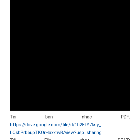
Tải bản nhạc PDF:
https://drive.google.com/file/d/1b2FtY7ksy_-
LOsbPrb6upTKOrHaxxnvR/view?usp=sharing