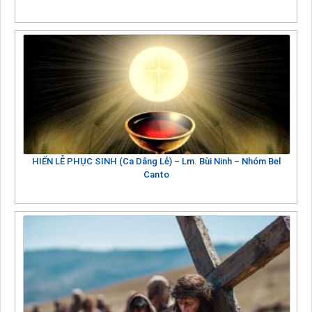
HIẾN LỄ PHỤC SINH (Ca Dâng Lễ) – Lm. Bùi Ninh – Nhóm Bel
Canto