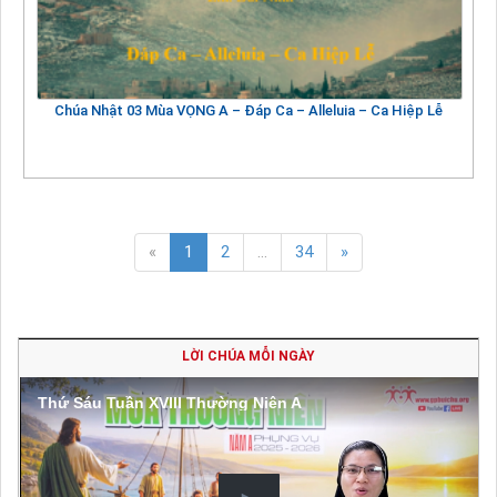
Chúa Nhật 03 Mùa VỌNG A – Đáp Ca – Alleluia – Ca Hiệp Lễ
«
1
2
...
34
»
LỜI CHÚA MỖI NGÀY
Thứ Sáu Tuần XVIII Thường Niên A