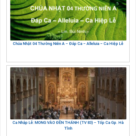
Chúa Nhật 04 Thường Niên A – Đáp Ca – Alleluia – Ca Hiệp Lễ
Ca Nhập Lễ: MONG VÀO ĐỀN THÁNH (TV 83) – Tốp Ca Gp. Hà
Tĩnh