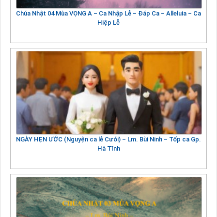
Chúa Nhật 04 Mùa VỌNG A – Ca Nhập Lễ – Đáp Ca – Alleluia – Ca
Hiệp Lễ
NGÀY HẸN ƯỚC (Nguyện ca lễ Cưới) – Lm. Bùi Ninh – Tốp ca Gp.
Hà Tĩnh