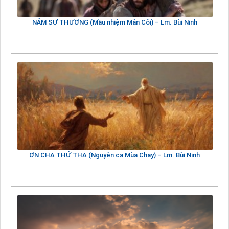
NĂM SỰ THƯƠNG (Mầu nhiệm Mân Côi) – Lm. Bùi Ninh
ƠN CHA THỨ THA (Nguyện ca Mùa Chay) – Lm. Bùi Ninh