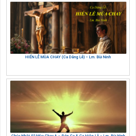
HIẾN LỄ MÙA CHAY (Ca Dâng Lễ) – Lm. Bùi Ninh
Chúa Nhật 02 Mùa Chay A – Đáp Ca & Ca Hiệp Lễ – Lm. Bùi Ninh